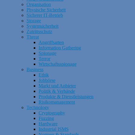
Organisation
Physische Sicherheit
Sicherer IT-Betrieb
Storage
Systemsicherheit
Zutrittsschutz
Threat
Angriffsarten
Information Gathering
Spionage
Terror
Wirtschaftsspionage
Business
Ethik
Jobbörse
Markt und Anbieter
Politik & Verbände
Produkte & Dienstleistungen
Risikomanagement
Technology
Cryptography
Fuzzing
Hardware
Industrial ISMS
Normen & Standards