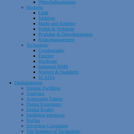
Wirtschaftsspionage
Business
Ethik
Jobbörse
Markt und Anbieter
Politik & Verbände
Produkte & Dienstleistungen
Risikomanagement
Technology
Cryptography
Fuzzing
Hardware
Industrial ISMS
Normen & Standards
SCADA
Digitalisierung
Digitale Zwillinge
Analytics
Autonomes Fahren
Digital Experience
Digital Reality
Intelligent Interfaces
NoOps
Serverless Computing
The Business of Technology