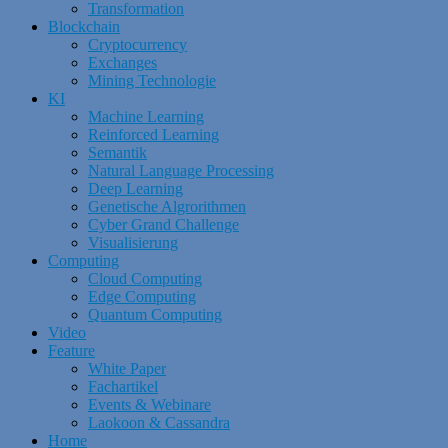
Transformation
Blockchain
Cryptocurrency
Exchanges
Mining Technologie
KI
Machine Learning
Reinforced Learning
Semantik
Natural Language Processing
Deep Learning
Genetische Algrorithmen
Cyber Grand Challenge
Visualisierung
Computing
Cloud Computing
Edge Computing
Quantum Computing
Video
Feature
White Paper
Fachartikel
Events & Webinare
Laokoon & Cassandra
Home