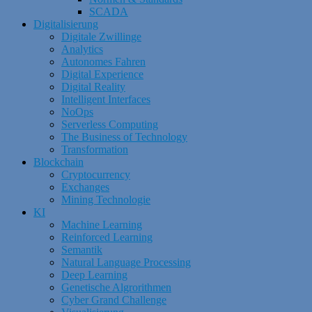
SCADA
Digitalisierung
Digitale Zwillinge
Analytics
Autonomes Fahren
Digital Experience
Digital Reality
Intelligent Interfaces
NoOps
Serverless Computing
The Business of Technology
Transformation
Blockchain
Cryptocurrency
Exchanges
Mining Technologie
KI
Machine Learning
Reinforced Learning
Semantik
Natural Language Processing
Deep Learning
Genetische Algrorithmen
Cyber Grand Challenge