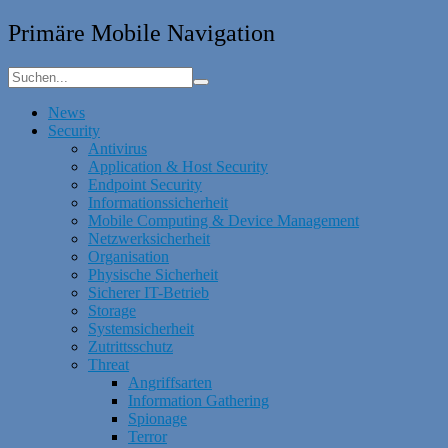
Primäre Mobile Navigation
News
Security
Antivirus
Application & Host Security
Endpoint Security
Informationssicherheit
Mobile Computing & Device Management
Netzwerksicherheit
Organisation
Physische Sicherheit
Sicherer IT-Betrieb
Storage
Systemsicherheit
Zutrittsschutz
Threat
Angriffsarten
Information Gathering
Spionage
Terror