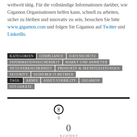
weltweit tätig. Für die vollständige Informationen darüber, wie
Gigamon Organisationen helfen kann, schnell zu arbeiten,
sicher zu bleiben und innovativ zu sein, besuchen Sie bitte
www.gigamon.com
und folgen Sie Gigamon auf
Twitter
und
LinkedIn
.
KATEGORIEN
COMPLIANCE
DATENSCHUTZ
INFORMATIONSSICHERHEIT
MARKT UND ANBIETER
NETZWERKSICHERHEIT
PRODUKTE & DIENSTLEISTUNGEN
SECURITY
SICHERER IT-BETRIEB
TAGS:
ARMIS
ASSET-VISIBILITY
GIGAMON
IOT-GERÄTE
0
0
X GETEILT