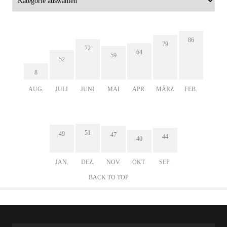
86
79
72
64
59
52
8
AUG.
JULI
JUNI
MAI
APR.
MÄRZ
FEB.
51
49
47
44
40
JAN.
DEZ.
NOV.
OKT.
SEP.
BACK TO TOP