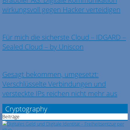
wirkungsvoll gegen Hacker verteidigen
Für mich die sicherste Cloud – IDGARD –
Sealed Cloud – by Uniscon
Gesagt bekommen, umgesetzt:
Verschlüsselte Verbindungen und
versteckte IPs reichen nicht mehr aus
Cryptography
Beiträge