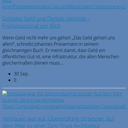
Angriffsarten
Application-Security
Blockchain
Cryptocurrency
Cr
Digitales Geld und Digitale Identität –
Freiheitsentzug per Klick
Wenn Geld nicht mehr uns gehört „Das Geld gehört uns
allen!“, schreibt Johannes Priesemann in seinem
gleichnamigen Buch. Er meint damit, dass Geld ein
öffentliches Gut ist, eine Infrastruktur, die allen Menschen
gleichermaßen dienen muss ...
30 Sep.
0
Cloud Computing
Cryptography
Datenschutz
Edge Computing
Se
Vertrauen war gut, Überprüfung ist besser: Auf
dem Weg zu einer Zero-Trust-Architektur