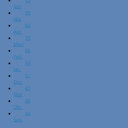
72
Juni
59
Mai
64
Apr.
79
März
86
Feb.
49
Jan.
51
Dez.
47
Nov.
40
Okt.
44
Sep.