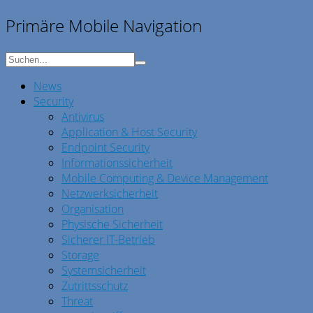
Primäre Mobile Navigation
News
Security
Antivirus
Application & Host Security
Endpoint Security
Informationssicherheit
Mobile Computing & Device Management
Netzwerksicherheit
Organisation
Physische Sicherheit
Sicherer IT-Betrieb
Storage
Systemsicherheit
Zutrittsschutz
Threat