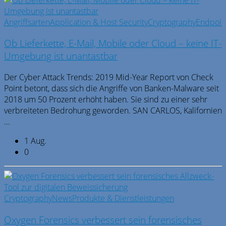
Angriffsarten
Application & Host Security
Cryptography
Endpoint
Ob Lieferkette, E-Mail, Mobile oder Cloud – keine IT-
Umgebung ist unantastbar
Der Cyber Attack Trends: 2019 Mid-Year Report von Check
Point betont, dass sich die Angriffe von Banken-Malware seit
2018 um 50 Prozent erhöht haben. Sie sind zu einer sehr
verbreiteten Bedrohung geworden. SAN CARLOS, Kalifornien
...
1 Aug.
0
Cryptography
News
Produkte & Dienstleistungen
Oxygen Forensics verbessert sein forensisches