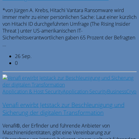
*von Jürgen A. Krebs, Hitachi Vantara Ransomware wird
immer mehr zu einer persönlichen Sache: Laut einer kürzlich
von Hitachi ID durchgeführten Umfrage (The Rising Insider
Threat ) unter US-amerikanischen IT-
Sicherheitsverantwortlichen gaben 65 Prozent der Befragten
...
26 Sep.
0
Application & Host Security
Application-Security
Business
Crypt
Venafi erwirbt Jetstack zur Beschleunigung und
Sicherung der digitalen Transformation
Venafi®, der Erfinder und führende Anbieter von
Maschinenidentitäten, gibt eine Vereinbarung zur