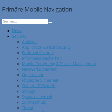
Primäre Mobile Navigation
News
Security
Antivirus
Application & Host Security
Endpoint Security
Informationssicherheit
Mobile Computing & Device Management
Netzwerksicherheit
Organisation
Physische Sicherheit
Sicherer IT-Betrieb
Storage
Systemsicherheit
Zutrittsschutz
Threat