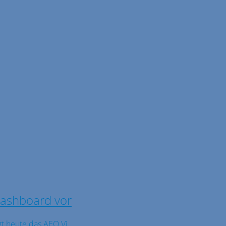
 Dashboard vor
t heute das AEO Vi ...