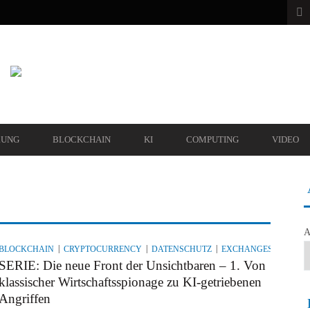
sichtbaren – 1. Von klassischer
RUNG
BLOCKCHAIN
KI
COMPUTING
VIDEO
triebenen Angriffen
entität – Freiheitsentzug per Klick
BEITRÄGE
A
BLOCKCHAIN
CRYPTOCURRENCY
DATENSCHUTZ
EXCHANGES
KÜNST
SERIE: Die neue Front der Unsichtbaren – 1. Von
klassischer Wirtschaftsspionage zu KI-getriebenen
Angriffen