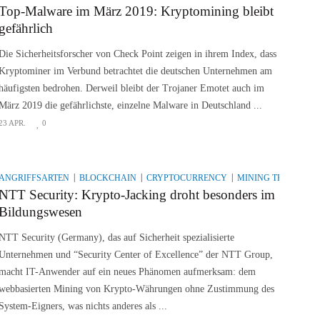
Top-Malware im März 2019: Kryptomining bleibt
gefährlich
Die Sicherheitsforscher von Check Point zeigen in ihrem Index, dass
Kryptominer im Verbund betrachtet die deutschen Unternehmen am
häufigsten bedrohen. Derweil bleibt der Trojaner Emotet auch im
März 2019 die gefährlichste, einzelne Malware in Deutschland ...
23 APR.
0
ANGRIFFSARTEN
BLOCKCHAIN
CRYPTOCURRENCY
MINING TECHNOLO
NTT Security: Krypto-Jacking droht besonders im
Bildungswesen
NTT Security (Germany), das auf Sicherheit spezialisierte
Unternehmen und “Security Center of Excellence” der NTT Group,
macht IT-Anwender auf ein neues Phänomen aufmerksam: dem
webbasierten Mining von Krypto-Währun­gen ohne Zustimmung des
System-Eigners, was nichts anderes als ...