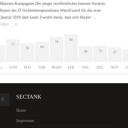
Malware-Kampagnen Der jüngst veröffentlichte Internet Security
Report des IT-Sicherheitsspezialisten WatchGuard für das erste
Quartal 2018 lässt kaum Zweifel daran, dass sich Hacker ...
6 JULI
0
86
79
72
64
59
51
49
47
LI
JUNI
MAI
APR.
MÄRZ
FEB.
JAN.
DEZ.
NOV.
O
SECTANK
Home
Impressum