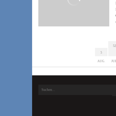
52
5
AUG.
JU