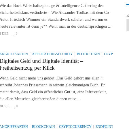
Wie das Buch Wirtschaftsspionage & Intelligence Gathering den
Sicherheitsdiskurs veränderte – Wie Alexander Tsolkas mit dem Co-
K
Autor Friedrich Wimmer ein Standardwerk schufen und warum es
heute relevanter ist denn je** Wenn man in der deutschsprachigen ...
2 DEZ.
0
ANGRIFFSARTEN
APPLICATION-SECURITY
BLOCKCHAIN
CRYPTOCURR
Digitales Geld und Digitale Identität –
Freiheitsentzug per Klick
Wenn Geld nicht mehr uns gehört „Das Geld gehört uns allen!“,
schreibt Johannes Priesemann in seinem gleichnamigen Buch. Er
meint damit, dass Geld ein öffentliches Gut ist, eine Infrastruktur,
die allen Menschen gleichermaßen dienen muss ...
30 SEP.
0
ANGRIFFSARTEN
BLOCKCHAIN
CRYPTOCURRENCY
ENDPOINT SECURIT