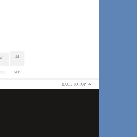
44
40
KT.
SEP.
BACK TO TOP