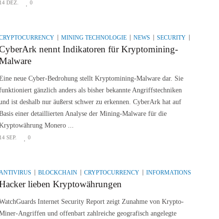
14 DEZ.
0
CRYPTOCURRENCY
MINING TECHNOLOGIE
NEWS
SECURITY
SYSTEMS
CyberArk nennt Indikatoren für Kryptomining-
Malware
Eine neue Cyber-Bedrohung stellt Kryptomining-Malware dar. Sie
funktioniert gänzlich anders als bisher bekannte Angriffstechniken
und ist deshalb nur äußerst schwer zu erkennen. CyberArk hat auf
Basis einer detaillierten Analyse der Mining-Malware für die
Kryptowährung Monero ...
14 SEP.
0
ANTIVIRUS
BLOCKCHAIN
CRYPTOCURRENCY
INFORMATIONSSICHERHE
Hacker lieben Kryptowährungen
WatchGuards Internet Security Report zeigt Zunahme von Krypto-
Miner-Angriffen und offenbart zahlreiche geografisch angelegte