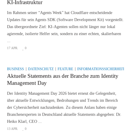
KI-Infrastruktur
Im Rahmen seiner “Agents Week” hat Cloudflare entscheidende
Updates für sein Agents SDK (Software Development Kit) vorgestellt.
Das übergeordnete Ziel: KI-Agenten sollen nicht länger nur lokal
agierende, isolierte Helfer sein, sondern zu einer echten, skalierbaren
...
17 APR.
0
BUSINESS
DATENSCHUTZ
FEATURE
INFORMATIONSSICHERHEIT
M
Aktuelle Statements aus der Branche zum Identity
Management Day
Der Identity Management Day 2026 bietet erneut die Gelegenheit,
über aktuelle Entwicklungen, Bedrohungen und Trends im Bereich
der Cybersicherheit nachzudenken. Zu diesem Anlass haben einige
Branchenexperten in Deutschland aktuelle Statements abgegeben: Dr.
Heiko Klarl, CEO ...
13 APR.
0