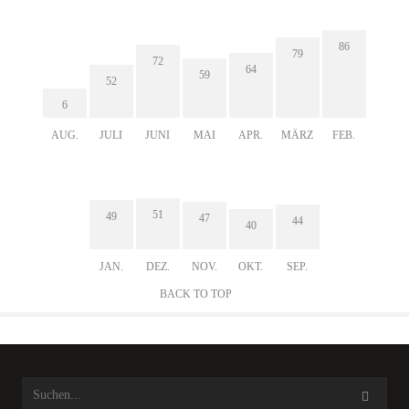
86
79
72
64
59
52
6
AUG.
JULI
JUNI
MAI
APR.
MÄRZ
FEB.
51
49
47
44
40
JAN.
DEZ.
NOV.
OKT.
SEP.
BACK TO TOP