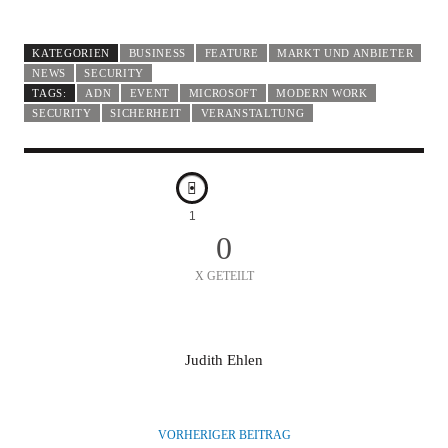
KATEGORIEN
BUSINESS
FEATURE
MARKT UND ANBIETER
NEWS
SECURITY
TAGS:
ADN
EVENT
MICROSOFT
MODERN WORK
SECURITY
SICHERHEIT
VERANSTALTUNG
1
0
X GETEILT
A
Judith Ehlen
U
T
O
VORHERIGER BEITRAG