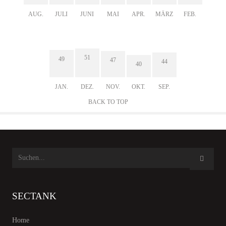
AUG.
JULI
JUNI
MAI
APR.
MÄRZ
FEB.
51
49
47
44
40
JAN.
DEZ.
NOV.
OKT.
SEP.
BACK TO TOP
SECTANK
Home