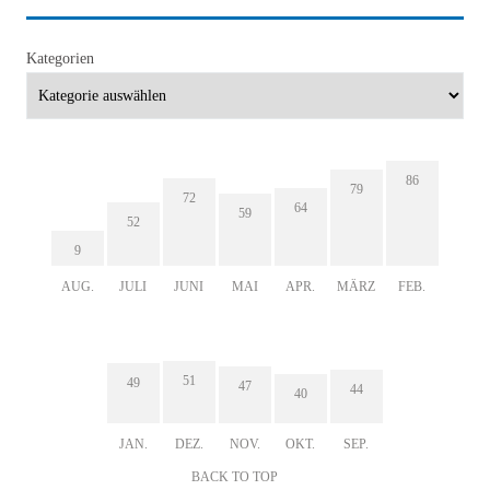
Kategorien
86
79
72
64
59
52
9
AUG.
JULI
JUNI
MAI
APR.
MÄRZ
FEB.
51
49
47
44
40
JAN.
DEZ.
NOV.
OKT.
SEP.
BACK TO TOP