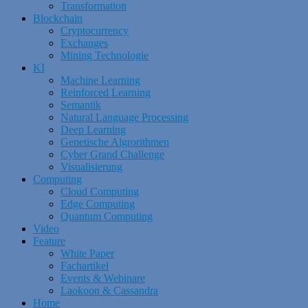
Transformation
Blockchain
Cryptocurrency
Exchanges
Mining Technologie
KI
Machine Learning
Reinforced Learning
Semantik
Natural Language Processing
Deep Learning
Genetische Algrorithmen
Cyber Grand Challenge
Visualisierung
Computing
Cloud Computing
Edge Computing
Quantum Computing
Video
Feature
White Paper
Fachartikel
Events & Webinare
Laokoon & Cassandra
Home