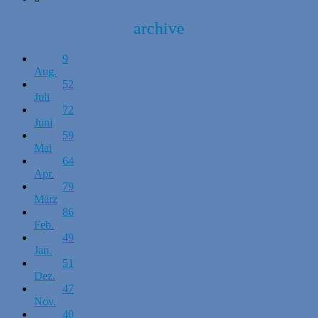
archive
9
Aug.
52
Juli
72
Juni
59
Mai
64
Apr.
79
März
86
Feb.
49
Jan.
51
Dez.
47
Nov.
40