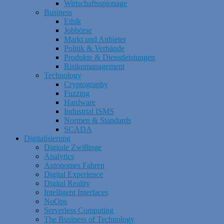
Wirtschaftsspionage
Business
Ethik
Jobbörse
Markt und Anbieter
Politik & Verbände
Produkte & Dienstleistungen
Risikomanagement
Technology
Cryptography
Fuzzing
Hardware
Industrial ISMS
Normen & Standards
SCADA
Digitalisierung
Digitale Zwillinge
Analytics
Autonomes Fahren
Digital Experience
Digital Reality
Intelligent Interfaces
NoOps
Serverless Computing
The Business of Technology