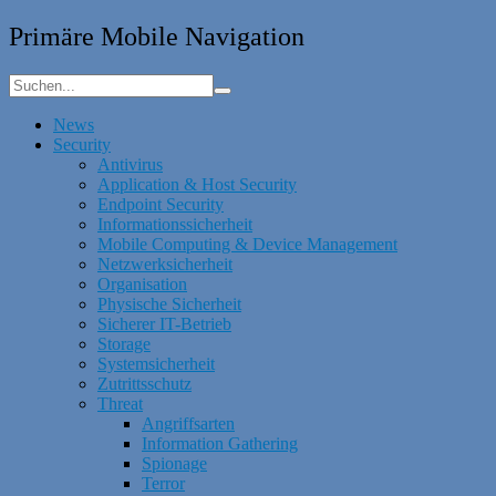
Primäre Mobile Navigation
News
Security
Antivirus
Application & Host Security
Endpoint Security
Informationssicherheit
Mobile Computing & Device Management
Netzwerksicherheit
Organisation
Physische Sicherheit
Sicherer IT-Betrieb
Storage
Systemsicherheit
Zutrittsschutz
Threat
Angriffsarten
Information Gathering
Spionage
Terror