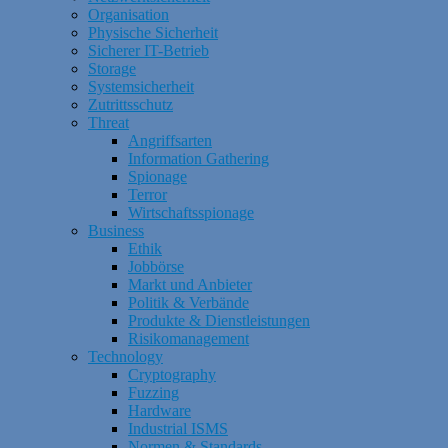
Organisation
Physische Sicherheit
Sicherer IT-Betrieb
Storage
Systemsicherheit
Zutrittsschutz
Threat
Angriffsarten
Information Gathering
Spionage
Terror
Wirtschaftsspionage
Business
Ethik
Jobbörse
Markt und Anbieter
Politik & Verbände
Produkte & Dienstleistungen
Risikomanagement
Technology
Cryptography
Fuzzing
Hardware
Industrial ISMS
Normen & Standards