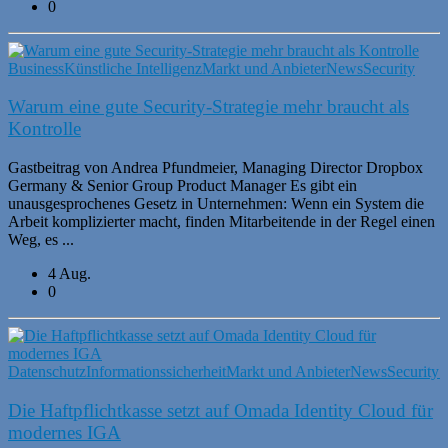
0
Business
Künstliche Intelligenz
Markt und Anbieter
News
Security
Warum eine gute Security-Strategie mehr braucht als
Kontrolle
Gastbeitrag von Andrea Pfundmeier, Managing Director Dropbox
Germany & Senior Group Product Manager Es gibt ein
unausgesprochenes Gesetz in Unternehmen: Wenn ein System die
Arbeit komplizierter macht, finden Mitarbeitende in der Regel einen
Weg, es ...
4 Aug.
0
Datenschutz
Informationssicherheit
Markt und Anbieter
News
Security
S
Die Haftpflichtkasse setzt auf Omada Identity Cloud für
modernes IGA