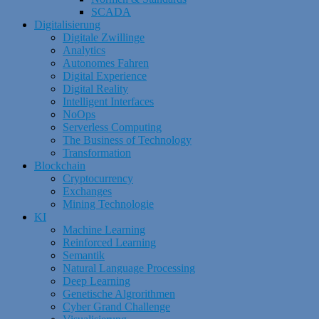
SCADA
Digitalisierung
Digitale Zwillinge
Analytics
Autonomes Fahren
Digital Experience
Digital Reality
Intelligent Interfaces
NoOps
Serverless Computing
The Business of Technology
Transformation
Blockchain
Cryptocurrency
Exchanges
Mining Technologie
KI
Machine Learning
Reinforced Learning
Semantik
Natural Language Processing
Deep Learning
Genetische Algrorithmen
Cyber Grand Challenge