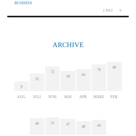
BUSINESS
2 JULI
0
ARCHIVE
86
79
72
64
59
52
9
AUG.
JULI
JUNI
MAI
APR.
MÄRZ
FEB.
51
49
47
44
40