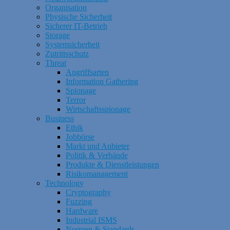
Organisation
Physische Sicherheit
Sicherer IT-Betrieb
Storage
Systemsicherheit
Zutrittsschutz
Threat
Angriffsarten
Information Gathering
Spionage
Terror
Wirtschaftsspionage
Business
Ethik
Jobbörse
Markt und Anbieter
Politik & Verbände
Produkte & Dienstleistungen
Risikomanagement
Technology
Cryptography
Fuzzing
Hardware
Industrial ISMS
Normen & Standards