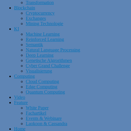
Transformation
Blockchain
Cryptocurrency
Exchanges
Mining Technologie
KI
Machine Learning
Reinforced Learning
Semantik
Natural Language Processing
Deep Learning
Genetische Algrorithmen
Cyber Grand Challenge
Visualisierung
Computing
Cloud Computing
Edge Computing
Quantum Computing
Video
Feature
White Paper
Fachartikel
Events & Webinare
Laokoon & Cassandra
Home