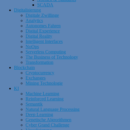
SCADA
Digitalisierung
Digitale Zwillinge
Analytics
Autonomes Fahren
Digital Experience
Digital Reality
Intelligent Interfaces
NoOps
Serverless Computing
The Business of Technology
Transformation
Blockchain
Cryptocurrency
Exchanges
Mining Technologie
KI
Machine Learning
Reinforced Learning
Semantik
Natural Language Processing
Deep Learning
Genetische Algrorithmen
Cyber Grand Challenge