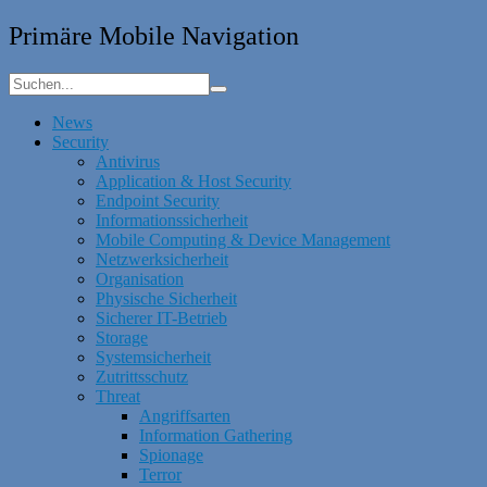
Primäre Mobile Navigation
News
Security
Antivirus
Application & Host Security
Endpoint Security
Informationssicherheit
Mobile Computing & Device Management
Netzwerksicherheit
Organisation
Physische Sicherheit
Sicherer IT-Betrieb
Storage
Systemsicherheit
Zutrittsschutz
Threat
Angriffsarten
Information Gathering
Spionage
Terror