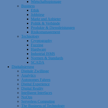
Wirtschaftsspionage
Business
Ethik
Jobbörse
Markt und Anbieter
Politik & Verbände
Produkte & Dienstleistungen
Risikomanagement
Technology
Cryptography
Fuzzing
Hardware
Industrial ISMS
Normen & Standards
SCADA
Digitalisierung
Digitale Zwillinge
Analytics
Autonomes Fahren
Digital Experience
Digital Reality
Intelligent Interfaces
NoOps
Serverless Computing
The Business of Technology