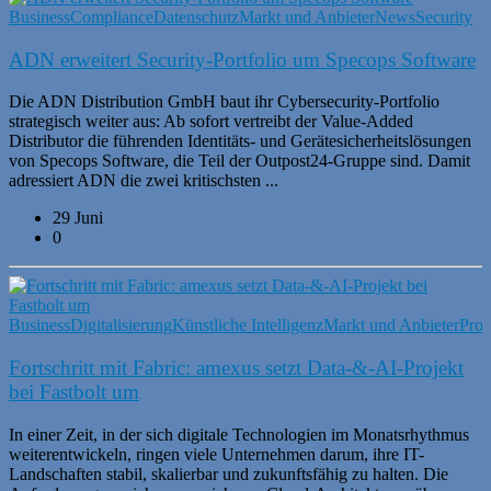
Business
Compliance
Datenschutz
Markt und Anbieter
News
Security
ADN erweitert Security-Portfolio um Specops Software
Die ADN Distribution GmbH baut ihr Cybersecurity-Portfolio
strategisch weiter aus: Ab sofort vertreibt der Value-Added
Distributor die führenden Identitäts- und Gerätesicherheitslösungen
von Specops Software, die Teil der Outpost24-Gruppe sind. Damit
adressiert ADN die zwei kritischsten ...
29 Juni
0
Business
Digitalisierung
Künstliche Intelligenz
Markt und Anbieter
Prod
Fortschritt mit Fabric: amexus setzt Data-&-AI-Projekt
bei Fastbolt um
In einer Zeit, in der sich digitale Technologien im Monatsrhythmus
weiterentwickeln, ringen viele Unternehmen darum, ihre IT-
Landschaften stabil, skalierbar und zukunftsfähig zu halten. Die