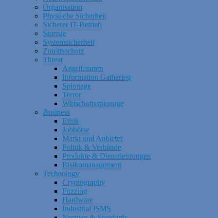
Organisation
Physische Sicherheit
Sicherer IT-Betrieb
Storage
Systemsicherheit
Zutrittsschutz
Threat
Angriffsarten
Information Gathering
Spionage
Terror
Wirtschaftsspionage
Business
Ethik
Jobbörse
Markt und Anbieter
Politik & Verbände
Produkte & Dienstleistungen
Risikomanagement
Technology
Cryptography
Fuzzing
Hardware
Industrial ISMS
Normen & Standards