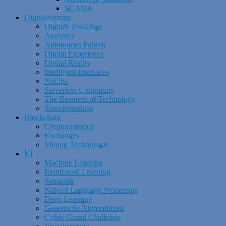
SCADA
Digitalisierung
Digitale Zwillinge
Analytics
Autonomes Fahren
Digital Experience
Digital Reality
Intelligent Interfaces
NoOps
Serverless Computing
The Business of Technology
Transformation
Blockchain
Cryptocurrency
Exchanges
Mining Technologie
KI
Machine Learning
Reinforced Learning
Semantik
Natural Language Processing
Deep Learning
Genetische Algrorithmen
Cyber Grand Challenge