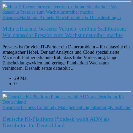
Business
Markt und Anbieter
News
Produkte & Dienstleistungen
Mehr Effizienz, besserer Vertrieb, erhöhte Sichtbarkeit:
Wie datasolut Presales zum Wachstumstreiber machte
Presales ist für viele IT‑Partner ein Dauerproblem – für datasolut ein
strategischer Hebel. Der auf Analytics und Cloud spezialisierte
Microsoft‑Partner erkannte früh, dass hohe Vorleistung, lange
Entscheidungszyklen und geringe Planbarkeit Wachstum
verhindern. Deshalb setzte datasolut ...
29 Mai
0
Business
Business Continuity Management
Digitalisierung
Künstliche I
Deutsche KI-Plattform Plotdesk wählt ADN als
Distributor für Deutschland