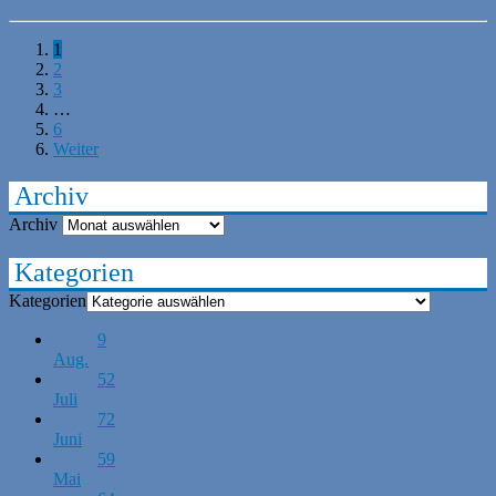
1
2
3
…
6
Weiter
Archiv
Archiv
Kategorien
Kategorien
9
Aug.
52
Juli
72
Juni
59
Mai