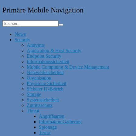
Primäre Mobile Navigation
News
Security
Antivirus
Application & Host Security
Endpoint Security
Informationssicherheit
Mobile Computing & Device Management
Netzwerksicherheit
Organisation
Physische Sicherheit
Sicherer IT-Betrieb
Storage
Systemsicherheit
Zutrittsschutz
Threat
Angriffsarten
Information Gathering
Spionage
Terror