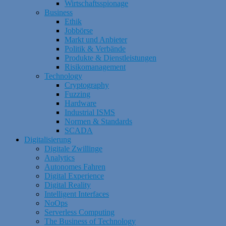
Wirtschaftsspionage
Business
Ethik
Jobbörse
Markt und Anbieter
Politik & Verbände
Produkte & Dienstleistungen
Risikomanagement
Technology
Cryptography
Fuzzing
Hardware
Industrial ISMS
Normen & Standards
SCADA
Digitalisierung
Digitale Zwillinge
Analytics
Autonomes Fahren
Digital Experience
Digital Reality
Intelligent Interfaces
NoOps
Serverless Computing
The Business of Technology