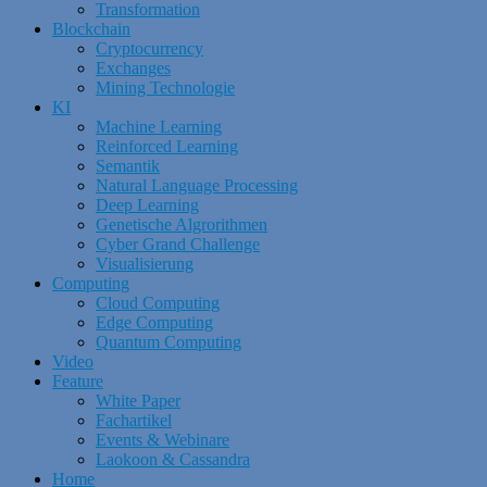
Transformation
Blockchain
Cryptocurrency
Exchanges
Mining Technologie
KI
Machine Learning
Reinforced Learning
Semantik
Natural Language Processing
Deep Learning
Genetische Algrorithmen
Cyber Grand Challenge
Visualisierung
Computing
Cloud Computing
Edge Computing
Quantum Computing
Video
Feature
White Paper
Fachartikel
Events & Webinare
Laokoon & Cassandra
Home