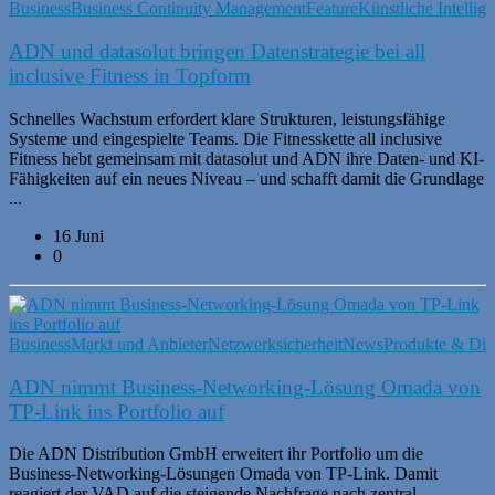
Business
Business Continuity Management
Feature
Künstliche Intellig
ADN und datasolut bringen Datenstrategie bei all
inclusive Fitness in Topform
Schnelles Wachstum erfordert klare Strukturen, leistungsfähige
Systeme und eingespielte Teams. Die Fitnesskette all inclusive
Fitness hebt gemeinsam mit datasolut und ADN ihre Daten- und KI-
Fähigkeiten auf ein neues Niveau – und schafft damit die Grundlage
...
16 Juni
0
Business
Markt und Anbieter
Netzwerksicherheit
News
Produkte & Die
ADN nimmt Business‑Networking‑Lösung Omada von
TP-Link ins Portfolio auf
Die ADN Distribution GmbH erweitert ihr Portfolio um die
Business‑Networking‑Lösungen Omada von TP‑Link. Damit
reagiert der VAD auf die steigende Nachfrage nach zentral