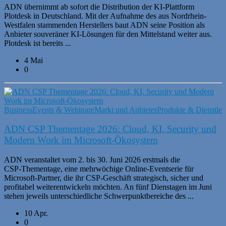
ADN übernimmt ab sofort die Distribution der KI-Plattform
Plotdesk in Deutschland. Mit der Aufnahme des aus Nordrhein-
Westfalen stammenden Herstellers baut ADN seine Position als
Anbieter souveräner KI-Lösungen für den Mittelstand weiter aus.
Plotdesk ist bereits ...
4 Mai
0
Business
Events & Webinare
Markt und Anbieter
Produkte & Dienstlei
ADN CSP Thementage 2026: Cloud, KI, Security und
Modern Work im Microsoft-Ökosystem
ADN veranstaltet vom 2. bis 30. Juni 2026 erstmals die
CSP‑Thementage, eine mehrwöchige Online‑Eventserie für
Microsoft-Partner, die ihr CSP‑Geschäft strategisch, sicher und
profitabel weiterentwickeln möchten. An fünf Dienstagen im Juni
stehen jeweils unterschiedliche Schwerpunktbereiche des ...
10 Apr.
0