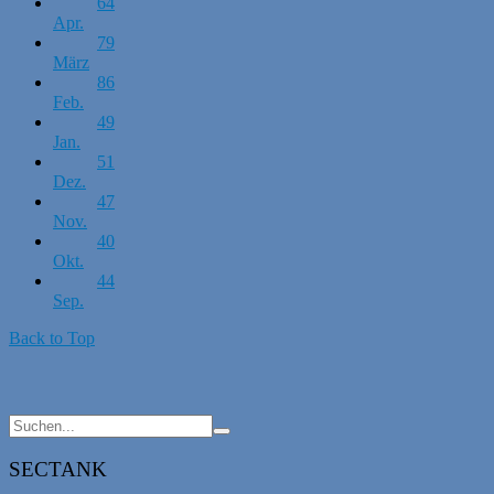
64
Apr.
79
März
86
Feb.
49
Jan.
51
Dez.
47
Nov.
40
Okt.
44
Sep.
Back to Top
SECTANK