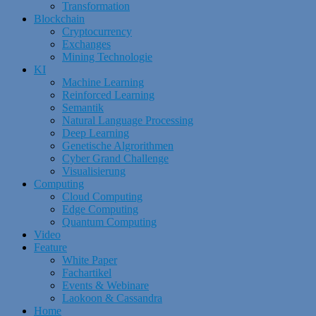
Transformation
Blockchain
Cryptocurrency
Exchanges
Mining Technologie
KI
Machine Learning
Reinforced Learning
Semantik
Natural Language Processing
Deep Learning
Genetische Algrorithmen
Cyber Grand Challenge
Visualisierung
Computing
Cloud Computing
Edge Computing
Quantum Computing
Video
Feature
White Paper
Fachartikel
Events & Webinare
Laokoon & Cassandra
Home