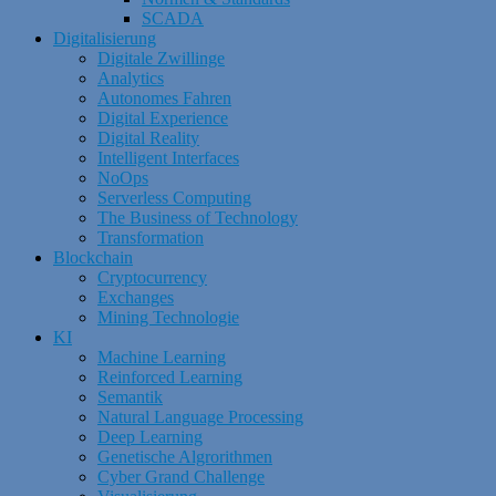
SCADA
Digitalisierung
Digitale Zwillinge
Analytics
Autonomes Fahren
Digital Experience
Digital Reality
Intelligent Interfaces
NoOps
Serverless Computing
The Business of Technology
Transformation
Blockchain
Cryptocurrency
Exchanges
Mining Technologie
KI
Machine Learning
Reinforced Learning
Semantik
Natural Language Processing
Deep Learning
Genetische Algrorithmen
Cyber Grand Challenge