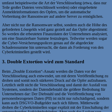
umfasst beispielsweise die Art der Verschlüsselung (etwa, dass nur
Teile großer Dateien verschlüsselt werden) oder eingebettete
Anmeldeinformationen des Opfers, um die automatische
Verbreitung der Ransomware auf andere Server zu ermöglichen.
Aber nicht nur die Ransomware selbst, sondern auch die Höhe des
geforderten Lösegelds wird ganz gezielt auf das Opfer abgestimmt:
So werden die erbeuteten Finanzdaten der Unternehmen analysiert,
um eine finanzierbare Summe festzulegen. Teilweise werden sogar
die Cyber-Versicherungspolicen genau auf die abgedeckte
Schadenssumme hin untersucht, die dann als Forderung von den
Cyberkriminellen gestellt wird.
3. Double Extortion wird zum Standard
Beim „Double Extortion“-Ansatz werden die Daten vor der
Verschlüsselung auch entwendet, um mit deren Veröffentlichung zu
drohen und somit noch stärkeren Druck auf die Opfer aufzubauen.
Letztlich stellt nicht die Verschlüsselung und damit der Ausfall von
Systemen, sondern der Datendiebstahl die größere Bedrohung für
Unternehmen dar: Der Diebstahl und die Veröffentlichung von
personenbezogenen Daten (PII) ist nicht nur rufschädigend, sondern
kann auch DSGVO-Bußgelder nach sich führen. Mittlerweile
drohen die Cyberkriminellen sogar explizit mit der Einschaltung der
entsprechenden Aufsichtsbehörden. Aber auch das Leaken von