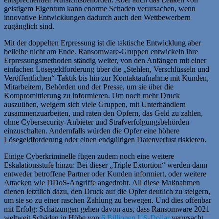
geistigem Eigentum kann enorme Schaden verursachen, wenn
innovative Entwicklungen dadurch auch den Wettbewerbern
zugänglich sind.
Mit der doppelten Erpressung ist die taktische Entwicklung aber
beileibe nicht am Ende. Ransomware-Gruppen entwickeln ihre
Erpressungsmethoden ständig weiter, von den Anfängen mit einer
einfachen Lösegeldforderung über die „Stehlen, Verschlüsseln und
Veröffentlichen“-Taktik bis hin zur Kontaktaufnahme mit Kunden,
Mitarbeitern, Behörden und der Presse, um sie über die
Kompromittierung zu informieren. Um noch mehr Druck
auszuüben, weigern sich viele Gruppen, mit Unterhändlern
zusammenzuarbeiten, und raten den Opfern, das Geld zu zahlen,
ohne Cybersecurity-Anbieter und Strafverfolgungsbehörden
einzuschalten. Andernfalls würden die Opfer eine höhere
Lösegeldforderung oder einen endgültigen Datenverlust riskieren.
Einige Cyberkriminelle fügen zudem noch eine weitere
Eskalationsstufe hinzu: Bei dieser „Triple Extortion“ werden dann
entweder betroffene Partner oder Kunden informiert, oder weitere
Attacken wie DDoS-Angriffe angedroht. All diese Maßnahmen
dienen letztlich dazu, den Druck auf die Opfer deutlich zu steigern,
um sie so zu einer raschen Zahlung zu bewegen. Und dies offenbar
mit Erfolg: Schätzungen gehen davon aus, dass Ransomware 2021
weltweit Schäden in Höhe von
6 Billionen US-Dollar
verursacht