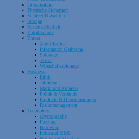
Organisation
Physische Sicherheit
Sicherer IT-Betrieb
Storage
Systemsicherheit
Zutrittsschutz
Threat
Angriffsarten
Information Gathering
Spionage
Terror
Wirtschaftsspionage
Business
Ethik
Jobbörse
Markt und Anbieter
Politik & Verbände
Produkte & Dienstleistungen
Risikomanagement
Technology
Cryptography
Fuzzing
Hardware
Industrial ISMS
Normen & Standards