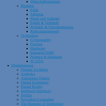
Wirtschaftsspionage
Business
Ethik
Jobbörse
Markt und Anbieter
Politik & Verbände
Produkte & Dienstleistungen
Risikomanagement
Technology
Cryptography
Fuzzing
Hardware
Industrial ISMS
Normen & Standards
SCADA
Digitalisierung
Digitale Zwillinge
Analytics
Autonomes Fahren
Digital Experience
Digital Reality
Intelligent Interfaces
NoOps
Serverless Computing
The Business of Technology