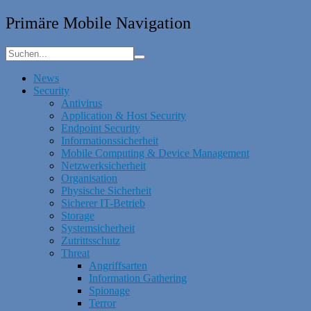
Primäre Mobile Navigation
News
Security
Antivirus
Application & Host Security
Endpoint Security
Informationssicherheit
Mobile Computing & Device Management
Netzwerksicherheit
Organisation
Physische Sicherheit
Sicherer IT-Betrieb
Storage
Systemsicherheit
Zutrittsschutz
Threat
Angriffsarten
Information Gathering
Spionage
Terror