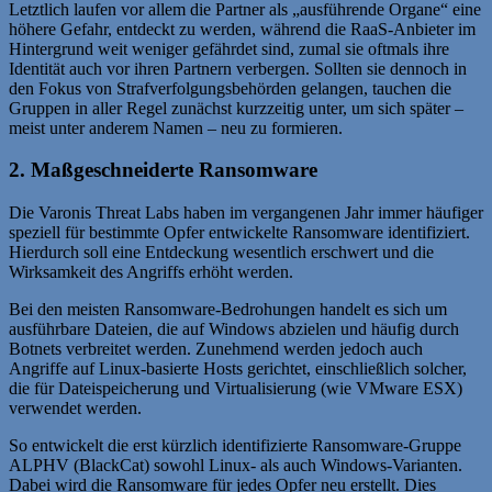
Letztlich laufen vor allem die Partner als „ausführende Organe“ eine
höhere Gefahr, entdeckt zu werden, während die RaaS-Anbieter im
Hintergrund weit weniger gefährdet sind, zumal sie oftmals ihre
Identität auch vor ihren Partnern verbergen. Sollten sie dennoch in
den Fokus von Strafverfolgungsbehörden gelangen, tauchen die
Gruppen in aller Regel zunächst kurzzeitig unter, um sich später –
meist unter anderem Namen – neu zu formieren.
2. Maßgeschneiderte Ransomware
Die Varonis Threat Labs haben im vergangenen Jahr immer häufiger
speziell für bestimmte Opfer entwickelte Ransomware identifiziert.
Hierdurch soll eine Entdeckung wesentlich erschwert und die
Wirksamkeit des Angriffs erhöht werden.
Bei den meisten Ransomware-Bedrohungen handelt es sich um
ausführbare Dateien, die auf Windows abzielen und häufig durch
Botnets verbreitet werden. Zunehmend werden jedoch auch
Angriffe auf Linux-basierte Hosts gerichtet, einschließlich solcher,
die für Dateispeicherung und Virtualisierung (wie VMware ESX)
verwendet werden.
So entwickelt die erst kürzlich identifizierte Ransomware-Gruppe
ALPHV (BlackCat) sowohl Linux- als auch Windows-Varianten.
Dabei wird die Ransomware für jedes Opfer neu erstellt. Dies