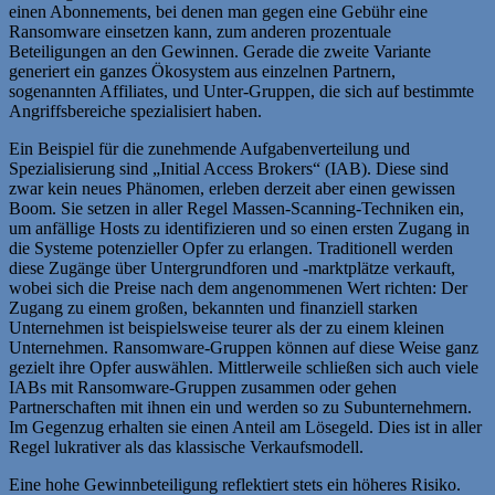
einen Abonnements, bei denen man gegen eine Gebühr eine
Ransomware einsetzen kann, zum anderen prozentuale
Beteiligungen an den Gewinnen. Gerade die zweite Variante
generiert ein ganzes Ökosystem aus einzelnen Partnern,
sogenannten Affiliates, und Unter-Gruppen, die sich auf bestimmte
Angriffsbereiche spezialisiert haben.
Ein Beispiel für die zunehmende Aufgabenverteilung und
Spezialisierung sind „Initial Access Brokers“ (IAB). Diese sind
zwar kein neues Phänomen, erleben derzeit aber einen gewissen
Boom. Sie setzen in aller Regel Massen-Scanning-Techniken ein,
um anfällige Hosts zu identifizieren und so einen ersten Zugang in
die Systeme potenzieller Opfer zu erlangen. Traditionell werden
diese Zugänge über Untergrundforen und -marktplätze verkauft,
wobei sich die Preise nach dem angenommenen Wert richten: Der
Zugang zu einem großen, bekannten und finanziell starken
Unternehmen ist beispielsweise teurer als der zu einem kleinen
Unternehmen. Ransomware-Gruppen können auf diese Weise ganz
gezielt ihre Opfer auswählen. Mittlerweile schließen sich auch viele
IABs mit Ransomware-Gruppen zusammen oder gehen
Partnerschaften mit ihnen ein und werden so zu Subunternehmern.
Im Gegenzug erhalten sie einen Anteil am Lösegeld. Dies ist in aller
Regel lukrativer als das klassische Verkaufsmodell.
Eine hohe Gewinnbeteiligung reflektiert stets ein höheres Risiko.