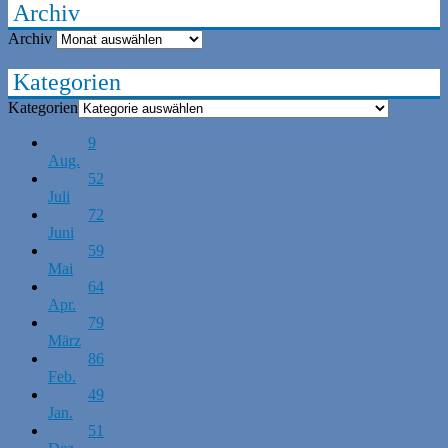
Archiv
Archiv
Kategorien
Kategorien
9
Aug.
52
Juli
72
Juni
59
Mai
64
Apr.
79
März
86
Feb.
49
Jan.
51