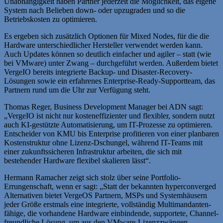
Unabhängigkeit haben Partner jederzeit die Möglichkeit, das eigene
System nach Belieben down- oder upzugraden und so die
Betriebskosten zu optimieren.
Es ergeben sich zusätzlich Optionen für Mixed Nodes, für die die
Hardware unterschiedlicher Hersteller verwendet werden kann.
Auch Updates können so deutlich einfacher und agiler – statt (wie
bei VMware) unter Zwang – durchgeführt werden. Außerdem bietet
VergeIO bereits integrierte Backup- und Disaster-Recovery-
Lösungen sowie ein erfahrenes Enterprise-Ready-Supportteam, das
Partnern rund um die Uhr zur Verfügung steht.
Thomas Reger, Business Development Manager bei ADN sagt:
„VergeIO ist nicht nur kosteneffizienter und flexibler, sondern nutzt
auch KI-gestützte Automatisierung, um IT-Prozesse zu optimieren.
Entscheider von KMU bis Enterprise profitieren von einer planbaren
Kostenstruktur ohne Lizenz-Dschungel, während IT-Teams mit
einer zukunftssicheren Infrastruktur arbeiten, die sich mit
bestehender Hardware flexibel skalieren lässt“.
Hermann Ramacher zeigt sich stolz über seine Portfolio-
Errungenschaft, wenn er sagt: „Statt der bekannten hyperconverged
Alternativen bietet VergeOS Partnern, MSPs und Systemhäusern
jeder Größe erstmals eine integrierte, vollständig Multimandanten-
fähige, die vorhandene Hardware einbindende, supportete, Channel-
freundliche Lösung, um aus den VMware-Lizenzzwängen