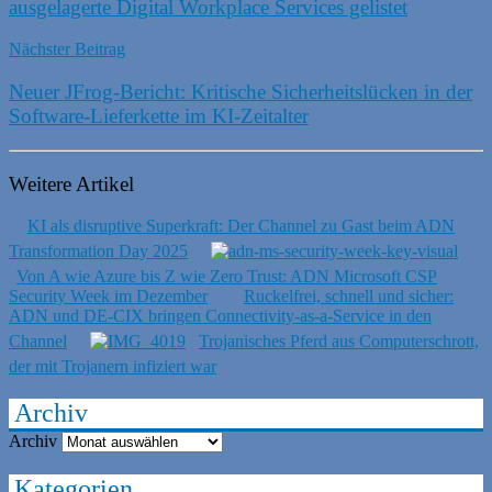
ausgelagerte Digital Workplace Services gelistet
Nächster Beitrag
Neuer JFrog-Bericht: Kritische Sicherheitslücken in der
Software-Lieferkette im KI-Zeitalter
Weitere Artikel
KI als disruptive Superkraft: Der Channel zu Gast beim ADN
Transformation Day 2025
Von A wie Azure bis Z wie Zero Trust: ADN Microsoft CSP
Security Week im Dezember
Ruckelfrei, schnell und sicher:
ADN und DE-CIX bringen Connectivity-as-a-Service in den
Channel
Trojanisches Pferd aus Computerschrott,
der mit Trojanern infiziert war
Archiv
Archiv
Kategorien