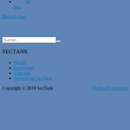
44
Sep.
Back to Top
SECTANK
Home
Impressum
Über uns
Werben auf SecTank
Copyright © 2019 SecTank
Tsolkas IT Services