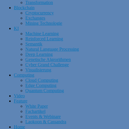
Transformation
Blockchain
Cryptocurrency
Exchanges
Mining Technologie
KI
Machine Learning
Reinforced Learning
Semantik
Natural Language Processing
Deep Learning
Genetische Algrorithmen
Cyber Grand Challenge
Visualisierung
Computing
Cloud Computing
Edge Computing
Quantum Computing
Video
Feature
White Paper
Fachartikel
Events & Webinare
Laokoon & Cassandra
Home