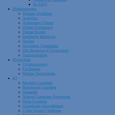
SCADA
Digitalisierung
Digitale Zwillinge
Analytics
Autonomes Fahren
Digital Experience
Digital Reality
Intelligent Interfaces
NoOps
Serverless Computing
The Business of Technology
Transformation
Blockchain
Cryptocurrency
Exchanges
Mining Technologie
KI
Machine Learning
Reinforced Learning
Semantik
Natural Language Processing
Deep Learning
Genetische Algrorithmen
Cyber Grand Challenge