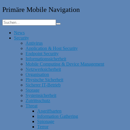
Primäre Mobile Navigation
News
Security
Antivirus
Application & Host Security
Endpoint Security
Informationssicherheit
Mobile Computing & Device Management
Netzwerksicherheit
Organisation
Physische Sicherheit
Sicherer IT-Betrieb
Storage
Systemsicherheit
Zutrittsschutz
Threat
Angriffsarten
Information Gathering
Spionage
Terror