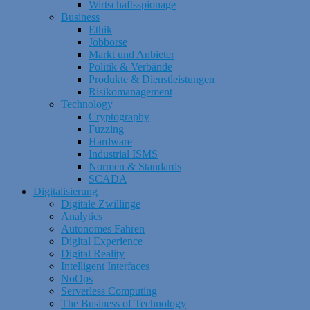
Wirtschaftsspionage
Business
Ethik
Jobbörse
Markt und Anbieter
Politik & Verbände
Produkte & Dienstleistungen
Risikomanagement
Technology
Cryptography
Fuzzing
Hardware
Industrial ISMS
Normen & Standards
SCADA
Digitalisierung
Digitale Zwillinge
Analytics
Autonomes Fahren
Digital Experience
Digital Reality
Intelligent Interfaces
NoOps
Serverless Computing
The Business of Technology