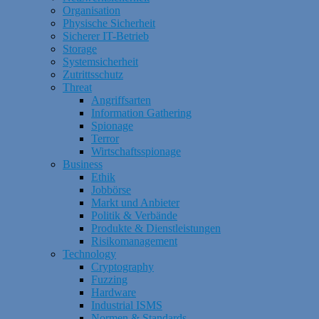
Organisation
Physische Sicherheit
Sicherer IT-Betrieb
Storage
Systemsicherheit
Zutrittsschutz
Threat
Angriffsarten
Information Gathering
Spionage
Terror
Wirtschaftsspionage
Business
Ethik
Jobbörse
Markt und Anbieter
Politik & Verbände
Produkte & Dienstleistungen
Risikomanagement
Technology
Cryptography
Fuzzing
Hardware
Industrial ISMS
Normen & Standards