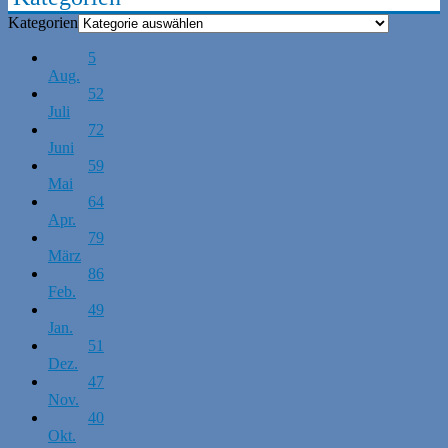
Kategorien
5
Aug.
52
Juli
72
Juni
59
Mai
64
Apr.
79
März
86
Feb.
49
Jan.
51
Dez.
47
Nov.
40
Okt.