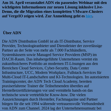
Am 16. April veranstaltet ADN ein passendes Webinar mit den
wichtigsten Informationen zur neuen Lösung inklusive Live-
Demo, die die Migration eines kompletten VMware-Clusters
auf VergeIO zeigen wird. Zur Anmeldung geht es
hier
.
Über ADN
Die ADN Distribution GmbH ist als IT-Distributor, Service
Provider, Technologieanbieter und Dienstleister der zuverlässige
Partner an der Seite von mehr als 7.000 Fachhändlern,
Systemhäusern sowie Managed Service Providern (MSP) im
DACH-Raum. Das inhabergeführte Unternehmen vereint ein
zukunftssicheres Portfolio an modernen IT-Lösungen aus den
Bereichen Cloud Services, Cyber-Security, Data Center
Infrastructure, UCC, Modern Workplace, Fullstack-Services für
Multi-Cloud IT-Landschaften und KI-Technologien. Im autorisierten
Trainingscenter, der ADN Tech Cloud Academy, bereiten
praxiserfahrene Trainer die Teilnehmenden überdies auf
Herstellerzertifizierungen vor und vermitteln hands-on das
technische sowie vertriebliche Know-how. Die vielen
Auszeichnungen durch Hersteller, Fachmagazine und Partner
bürgen für die seit 1994 währende vertrauensvolle Verbundenheit
von ADN zum Channel. 2024 lag der Unternehmensumsatz bei