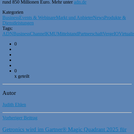
rund 850 Millionen Euro. Mehr unter
adn.de
Kategorien
Business
Events & Webinare
Markt und Anbieter
News
Produkte &
Dienstleistungen
Tags:
ADN
Business
Channel
KMU
Mittelstand
Partnerschaft
VergeIO
Virtuali
0
0
x geteilt
Autor
Judith Ehlen
Vorheriger Beitrag
Getronics wird im Gartner® Magic Quadrant 2025 für