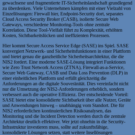
gewachsene und fragmentierte IT-Sicherheitslandschaft grundlegend
zu überdenken. Viele Unternehmen kämpfen mit einer Vielzahl von
Einzellösungen: Firewall hier, Endpoint-Security dort, separates
Cloud Access Security Broker (CASB), isolierte Secure Web
Gateways, verschiedene Monitoring-Tools ohne zentrale
Korrelation. Diese Tool-Vielfalt führt zu Komplexität, erhöhten
Kosten, Sichtbarkeitslücken und ineffizienten Prozessen.
Hier kommt Secure Access Service Edge (SASE) ins Spiel. SASE
konvergiert Netzwerk- und Sicherheitsfunktionen in einer Plattform
und bietet genau die ganzheitliche Sicherheitsarchitektur, die die
NIS2 fordert. Eine moderne SASE-Lösung integriert Funktionen
wie Zero Trust Network Access (ZTNA), Firewall-as-a-Service,
Secure Web Gateway, CASB und Data Loss Prevention (DLP) in
einer einheitlichen Plattform und erfüllt gleichzeitig die
Anforderungen an die digitale Souveränität. Dies vereinfacht nicht
nur die Umsetzung der NIS2-Anforderungen erheblich, sondern
verbessert auch die operative Effizienz. Der entscheidende Vorteil:
SASE bietet eine konsolidierte Sichtbarkeit über alle Nutzer, Geräte
und Anwendungen hinweg – unabhängig vom Standort. Die für
NIS2 erforderlichen kontinuierlichen Risikoanalysen, das
Monitoring und die Incident Detection werden durch die zentrale
Architektur deutlich effektiver. Wer jetzt ohnehin in die Security-
Infrastruktur investieren muss, sollte auf zukunftsfähige,
konsolidierte Lösungen setzen, statt weitere Insellösungen