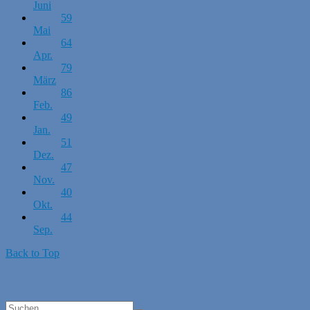
Juni
59
Mai
64
Apr.
79
März
86
Feb.
49
Jan.
51
Dez.
47
Nov.
40
Okt.
44
Sep.
Back to Top