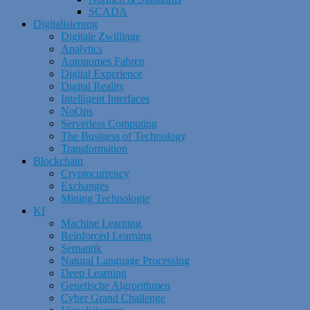
SCADA
Digitalisierung
Digitale Zwillinge
Analytics
Autonomes Fahren
Digital Experience
Digital Reality
Intelligent Interfaces
NoOps
Serverless Computing
The Business of Technology
Transformation
Blockchain
Cryptocurrency
Exchanges
Mining Technologie
KI
Machine Learning
Reinforced Learning
Semantik
Natural Language Processing
Deep Learning
Genetische Algrorithmen
Cyber Grand Challenge