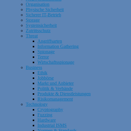
Organisation
Physische Sicherheit
Sicherer IT-Betrieb
Storage
Systemsicherheit
Zutrittsschutz
Threat
Angriffsarten
Information Gathering
Spionage
Terror
Wirtschaftsspionage
Business
Ethik
Jobbörse
Markt und Anbieter
Politik & Verbände
Produkte & Dienstleistungen
Risikomanagement
Technology
Cryptography
Fuzzing
Hardware
Industrial ISMS
Normen & Standards