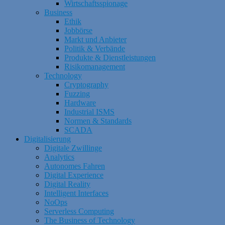
Wirtschaftsspionage
Business
Ethik
Jobbörse
Markt und Anbieter
Politik & Verbände
Produkte & Dienstleistungen
Risikomanagement
Technology
Cryptography
Fuzzing
Hardware
Industrial ISMS
Normen & Standards
SCADA
Digitalisierung
Digitale Zwillinge
Analytics
Autonomes Fahren
Digital Experience
Digital Reality
Intelligent Interfaces
NoOps
Serverless Computing
The Business of Technology