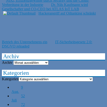
NIS2, Effizienzgewinne durch Security und die Cloud-
Verbreitung in der Industrie
Dr. Nils Kaufmann wird
Gesellschafter und CO-CEO bei ATLAS IoT LAB
Hackerangriff auf Oiltanking schränkt
Betrieb des Unternehmens ein
IT-Sicherheitsgesetz 2.0:
DSGVO reloaded
Archiv
Archiv
Kategorien
Kategorien
9
Aug.
52
Juli
72