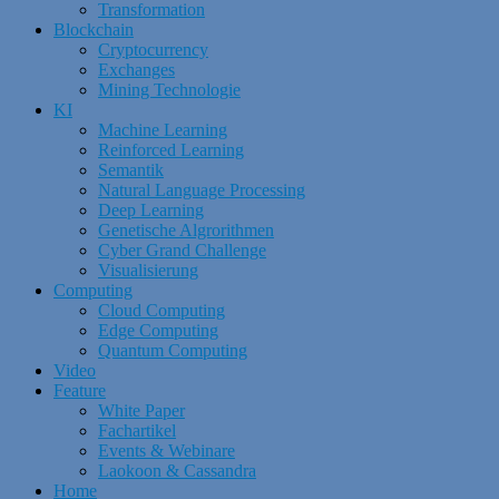
Transformation
Blockchain
Cryptocurrency
Exchanges
Mining Technologie
KI
Machine Learning
Reinforced Learning
Semantik
Natural Language Processing
Deep Learning
Genetische Algrorithmen
Cyber Grand Challenge
Visualisierung
Computing
Cloud Computing
Edge Computing
Quantum Computing
Video
Feature
White Paper
Fachartikel
Events & Webinare
Laokoon & Cassandra
Home