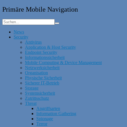
Primäre Mobile Navigation
News
Security
Antivirus
Application & Host Security
Endpoint Security
Informationssicherheit
Mobile Computing & Device Management
Netzwerksicherheit
Organisation
Physische Sicherheit
Sicherer IT-Betrieb
Storage
Systemsicherheit
Zutrittsschutz
Threat
Angriffsarten
Information Gathering
Spionage
Terror