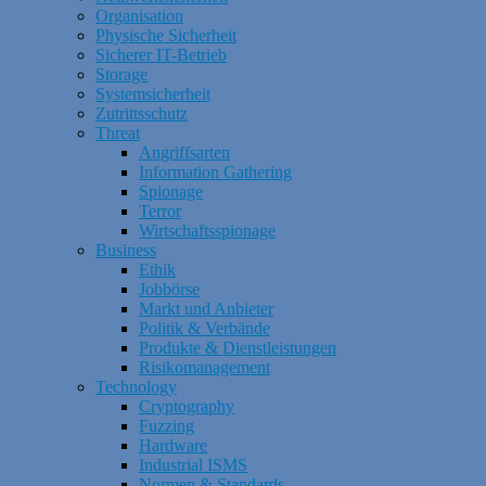
Organisation
Physische Sicherheit
Sicherer IT-Betrieb
Storage
Systemsicherheit
Zutrittsschutz
Threat
Angriffsarten
Information Gathering
Spionage
Terror
Wirtschaftsspionage
Business
Ethik
Jobbörse
Markt und Anbieter
Politik & Verbände
Produkte & Dienstleistungen
Risikomanagement
Technology
Cryptography
Fuzzing
Hardware
Industrial ISMS
Normen & Standards