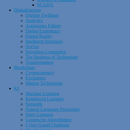
SCADA
Digitalisierung
Digitale Zwillinge
Analytics
Autonomes Fahren
Digital Experience
Digital Reality
Intelligent Interfaces
NoOps
Serverless Computing
The Business of Technology
Transformation
Blockchain
Cryptocurrency
Exchanges
Mining Technologie
KI
Machine Learning
Reinforced Learning
Semantik
Natural Language Processing
Deep Learning
Genetische Algrorithmen
Cyber Grand Challenge