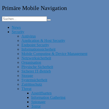
Primäre Mobile Navigation
News
Security
Antivirus
Application & Host Security
Endpoint Security
Informationssicherheit
Mobile Computing & Device Management
Netzwerksicherheit
Organisation
Physische Sicherheit
Sicherer IT-Betrieb
Storage
Systemsicherheit
Zutrittsschutz
Threat
Angriffsarten
Information Gathering
Spionage
Terror