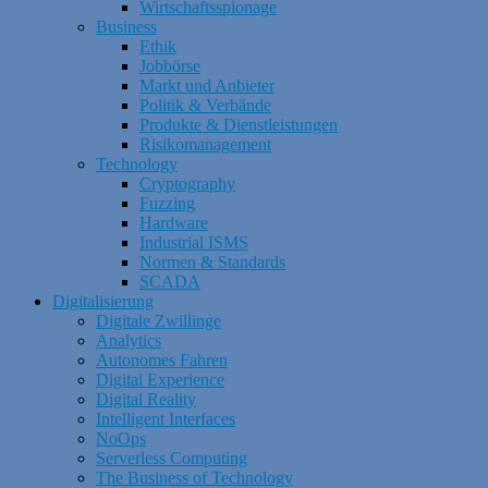
Wirtschaftsspionage
Business
Ethik
Jobbörse
Markt und Anbieter
Politik & Verbände
Produkte & Dienstleistungen
Risikomanagement
Technology
Cryptography
Fuzzing
Hardware
Industrial ISMS
Normen & Standards
SCADA
Digitalisierung
Digitale Zwillinge
Analytics
Autonomes Fahren
Digital Experience
Digital Reality
Intelligent Interfaces
NoOps
Serverless Computing
The Business of Technology