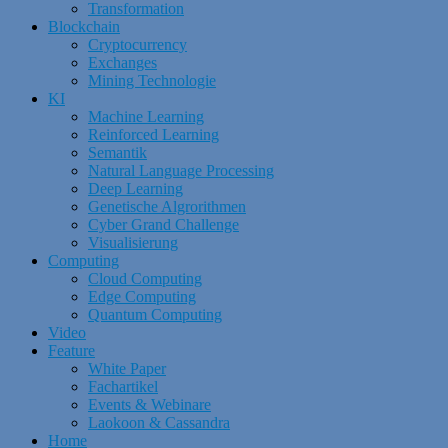
Transformation
Blockchain
Cryptocurrency
Exchanges
Mining Technologie
KI
Machine Learning
Reinforced Learning
Semantik
Natural Language Processing
Deep Learning
Genetische Algrorithmen
Cyber Grand Challenge
Visualisierung
Computing
Cloud Computing
Edge Computing
Quantum Computing
Video
Feature
White Paper
Fachartikel
Events & Webinare
Laokoon & Cassandra
Home