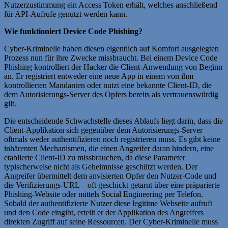
Nutzerzustimmung ein Access Token erhält, welches anschließend
für API-Aufrufe genutzt werden kann.
Wie funktioniert Device Code Phishing?
Cyber-Kriminelle haben diesen eigentlich auf Komfort ausgelegten
Prozess nun für ihre Zwecke missbraucht. Bei einem Device Code
Phishing kontrolliert der Hacker die Client-Anwendung von Beginn
an. Er registriert entweder eine neue App in einem von ihm
kontrollierten Mandanten oder nutzt eine bekannte Client-ID, die
dem Autorisierungs-Server des Opfers bereits als vertrauenswürdig
gilt.
Die entscheidende Schwachstelle dieses Ablaufs liegt darin, dass die
Client-Applikation sich gegenüber dem Autorisierungs-Server
oftmals weder authentifizieren noch registrieren muss. Es gibt keine
inhärenten Mechanismen, die einen Angreifer daran hindern, eine
etablierte Client-ID zu missbrauchen, da diese Parameter
typischerweise nicht als Geheimnisse geschützt werden. Der
Angreifer übermittelt dem anvisierten Opfer den Nutzer-Code und
die Verifizierungs-URL – oft geschickt getarnt über eine präparierte
Phishing-Website oder mittels Social Engineering per Telefon.
Sobald der authentifizierte Nutzer diese legitime Webseite aufruft
und den Code eingibt, erteilt er der Applikation des Angreifers
direkten Zugriff auf seine Ressourcen. Der Cyber-Kriminelle muss