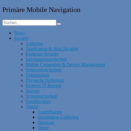
Primäre Mobile Navigation
News
Security
Antivirus
Application & Host Security
Endpoint Security
Informationssicherheit
Mobile Computing & Device Management
Netzwerksicherheit
Organisation
Physische Sicherheit
Sicherer IT-Betrieb
Storage
Systemsicherheit
Zutrittsschutz
Threat
Angriffsarten
Information Gathering
Spionage
Terror