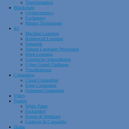
Transformation
Blockchain
Cryptocurrency
Exchanges
Mining Technologie
KI
Machine Learning
Reinforced Learning
Semantik
Natural Language Processing
Deep Learning
Genetische Algrorithmen
Cyber Grand Challenge
Visualisierung
Computing
Cloud Computing
Edge Computing
Quantum Computing
Video
Feature
White Paper
Fachartikel
Events & Webinare
Laokoon & Cassandra
Home