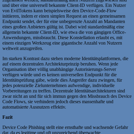
und über eine universell bekannte Client-ID verfügen. Ein Nutzer
von EvilTokens kann beispielsweise den Device-Code-Flow
initiieren, indem er einen simplen Request an einen gemeinsamen
Endpunkt sendet, der für eine unbegrenzte Anzahl an Mandanten
eines großen Anbieters gültig ist. Dabei wird standardmäßig eine
allgemein bekannte Client-ID, wie etwa die von gängigen Office-
Anwendungen, missbraucht. Diese Konstellation erlaubt es, mit
einem einzigen Werkzeug eine gigantische Anzahl von Nutzern
weltweit anzugreifen.
Im starken Kontrast dazu stehen moderne Identitätsplattformen, die
auf einem dezentralen Architekturprinzip beruhen. Wenn jede
Organisation über völlig unabhängige Autorisierungs-Server
verfügen würde und es keinen universellen Endpunkt für die
Identitätsprüfung gäbe, würde dies Angreifer dazu zwingen, für
jedes potenzielle Zielunternehmen aufwendige, individuelle
Vorbereitungen zu treffen. Dezentrale Identitätsarchitekturen sind
zwar nicht an und für sich immun gegen den Missbrauch des Device
Code Flows, sie verhindern jedoch dieses massenhafte und
automatisierte Ausnutzen effektiv.
Fazit
Device Code Phishing stellt eine ernsthafte und wachsende Gefahr
dar, da es legitime und oft unzureichend überwachte