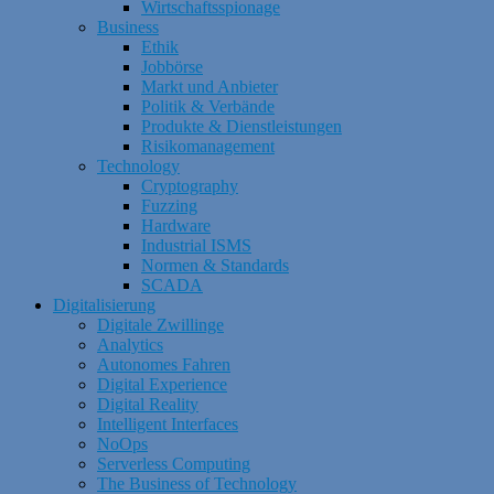
Wirtschaftsspionage
Business
Ethik
Jobbörse
Markt und Anbieter
Politik & Verbände
Produkte & Dienstleistungen
Risikomanagement
Technology
Cryptography
Fuzzing
Hardware
Industrial ISMS
Normen & Standards
SCADA
Digitalisierung
Digitale Zwillinge
Analytics
Autonomes Fahren
Digital Experience
Digital Reality
Intelligent Interfaces
NoOps
Serverless Computing
The Business of Technology