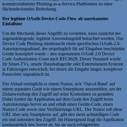
kommerzialisierter Phishing-as-a-Service-Plattformen zu einer
flächendeckenden Bedrohung.
Der legitime OAuth-Device-Code-Flow als unerkanntes
Einfallstor
Um die Mechanik dieser Angriffe zu verstehen, muss zunächst der
zugrundeliegende, legitime Anwendungsfall betrachtet werden. Das
Device Code Phishing missbraucht einen spezifischen OAuth-2.0-
Autorisierungsablauf, der ursprünglich für auf Eingaben beschränkte
Geräte konzipiert wurde – den sogenannten OAuth 2.0 Device
Code Authorization Grant nach RFC8628. Dieser Standard wurde
für Smart-TVs, smarte Haushaltsgeräte oder Entertainment-Systeme
in Fahrzeugen entwickelt, bei denen die Eingabe langer, komplexer
Passwörter unpraktisch ist.
Der Ablauf ermöglicht es einem Nutzer, sich ‘Out-of-Band’ auf
einem separaten Gerät wie einem Smartphone anzumelden, um der
Zielanwendung den Zugriff auf seine Kontodaten zu gestatten.
Dabei fordert die Applikation auf dem Gerät den Zugriff beim
Autorisierungs-Server an und erhält einen Geräte-Code, einen
Nutzer-Code sowie eine Verifizierungs-URL. Der Nutzer ruft diese
URL über sein Smartphone auf, gibt den meist achtstelligen Code
ein und autorisiert den Zugriff. Im Hintergrund fragt die Applikation
kontinuierlich den Server ab, bis sie nach erfolgreicher