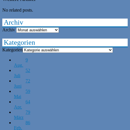
No related posts.
Archiv
Archiv
Kategorien
Kategorien
9
Aug.
52
Juli
72
Juni
59
Mai
64
Apr.
79
März
86
Feb.