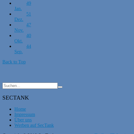
49
Jan.
51
Dez.
47
Nov.
40
Okt.
44
Sep.
Back to Top
SECTANK
Home
Impressum
Über uns
Werben auf SecTank