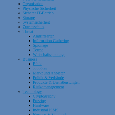
Organisation
Physische Sicherheit
Sicherer IT-Betrieb
Storage
Systemsicherheit
Zutrittsschutz
Threat
Angriffsarten
Information Gathering
Spionage
Terror
Wirtschaftsspionage
Business
Ethik
Jobbörse
Markt und Anbieter
Politik & Verbände
Produkte & Dienstleistungen
Risikomanagement
Technology
Cryptography
Fuzzing
Hardware
Industrial ISMS
Normen & Standards