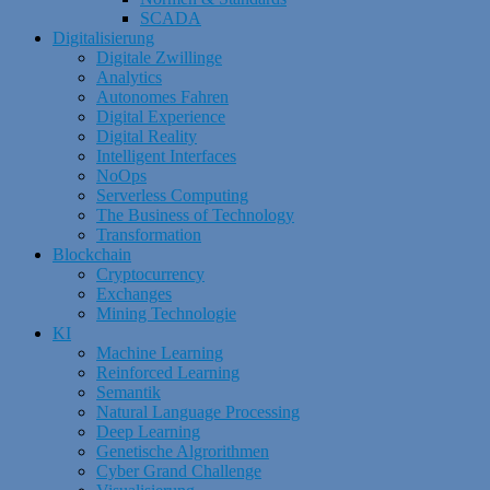
SCADA
Digitalisierung
Digitale Zwillinge
Analytics
Autonomes Fahren
Digital Experience
Digital Reality
Intelligent Interfaces
NoOps
Serverless Computing
The Business of Technology
Transformation
Blockchain
Cryptocurrency
Exchanges
Mining Technologie
KI
Machine Learning
Reinforced Learning
Semantik
Natural Language Processing
Deep Learning
Genetische Algrorithmen
Cyber Grand Challenge