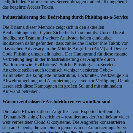
lediglich den Autorisierungs-Server abfragen und erhält umgehend
das begehrte Access Token.
Industrialisierung der Bedrohung durch Phishing-as-a-Service
Die Brisanz dieser Methode zeigt sich in den aktuellen
Beobachtungen der Cyber-Sicherheits-Community. Unser Threat
Intelligence Team und weitere Analysten haben eindeutige
Indikatoren dafür gefunden, dass zahlreiche Hacker ihre Taktik von
klassischen Adversary-in-the-Middle-Angriffen (AitM) auf Device
Code Phishing umgestellt haben. Der Hauptgrund für diese rasante
Verbreitung liegt in der Industrialisierung der Angriffe durch
Plattformen wie ,EvilTokens’. Solche Phishing-as-a-Service-
Angebote stellen auch technisch weniger versierten Cyber-
Kriminellen die komplette Infrastruktur, Lockmittel, Werkzeuge zur
Abwehrumgehung und Alarmierungssysteme zur Verfügung. Damit
lassen sich diese Kampagnen im großen Stil und mit minimalem
Aufwand betreiben.
Warum zentralisierte Architekturen verwundbar sind
Die fatale Effizienz dieser Angriffe – von Experten treffend als
,Dynamit-Phishing’ bezeichnet – resultiert aus der Architektur vieler
weit verbreiteter Cloud-Ökosysteme. Die Angreifer konzentrieren
sich auf Clients, die von einem gemeinsamen Autorisierungs-Server
zugelassen werden, standardmäßig allen Nutzern zugewiesen sind