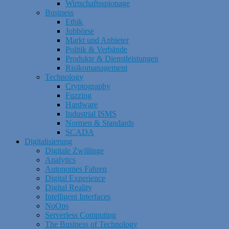
Wirtschaftsspionage
Business
Ethik
Jobbörse
Markt und Anbieter
Politik & Verbände
Produkte & Dienstleistungen
Risikomanagement
Technology
Cryptography
Fuzzing
Hardware
Industrial ISMS
Normen & Standards
SCADA
Digitalisierung
Digitale Zwillinge
Analytics
Autonomes Fahren
Digital Experience
Digital Reality
Intelligent Interfaces
NoOps
Serverless Computing
The Business of Technology