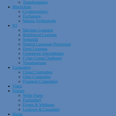
Transformation
Blockchain
Cryptocurrency
Exchanges
Mining Technologie
KI
Machine Learning
Reinforced Learning
Semantik
Natural Language Processing
Deep Learning
Genetische Algrorithmen
Cyber Grand Challenge
Visualisierung
Computing
Cloud Computing
Edge Computing
Quantum Computing
Video
Feature
White Paper
Fachartikel
Events & Webinare
Laokoon & Cassandra
Home