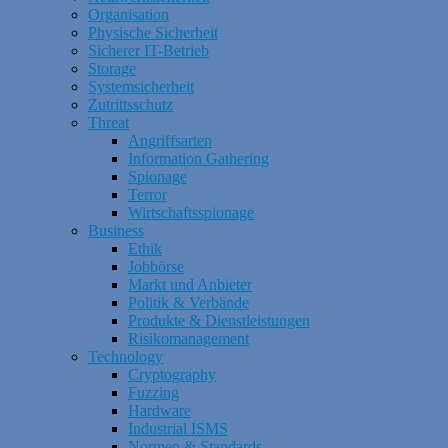
Organisation
Physische Sicherheit
Sicherer IT-Betrieb
Storage
Systemsicherheit
Zutrittsschutz
Threat
Angriffsarten
Information Gathering
Spionage
Terror
Wirtschaftsspionage
Business
Ethik
Jobbörse
Markt und Anbieter
Politik & Verbände
Produkte & Dienstleistungen
Risikomanagement
Technology
Cryptography
Fuzzing
Hardware
Industrial ISMS
Normen & Standards