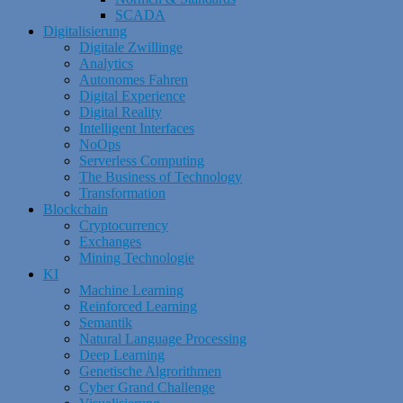
SCADA
Digitalisierung
Digitale Zwillinge
Analytics
Autonomes Fahren
Digital Experience
Digital Reality
Intelligent Interfaces
NoOps
Serverless Computing
The Business of Technology
Transformation
Blockchain
Cryptocurrency
Exchanges
Mining Technologie
KI
Machine Learning
Reinforced Learning
Semantik
Natural Language Processing
Deep Learning
Genetische Algrorithmen
Cyber Grand Challenge