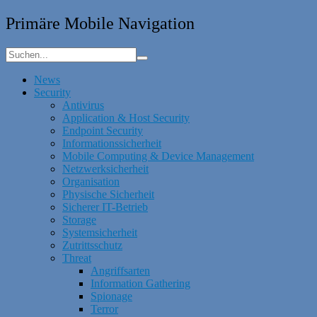
Primäre Mobile Navigation
News
Security
Antivirus
Application & Host Security
Endpoint Security
Informationssicherheit
Mobile Computing & Device Management
Netzwerksicherheit
Organisation
Physische Sicherheit
Sicherer IT-Betrieb
Storage
Systemsicherheit
Zutrittsschutz
Threat
Angriffsarten
Information Gathering
Spionage
Terror