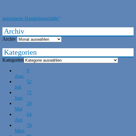
autorisierte Handelsgeschäfte”
Archiv
Archiv
Kategorien
Kategorien
9
Aug.
52
Juli
72
Juni
59
Mai
64
Apr.
79
März