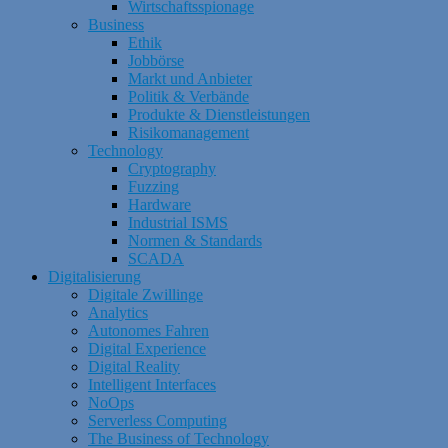
Wirtschaftsspionage
Business
Ethik
Jobbörse
Markt und Anbieter
Politik & Verbände
Produkte & Dienstleistungen
Risikomanagement
Technology
Cryptography
Fuzzing
Hardware
Industrial ISMS
Normen & Standards
SCADA
Digitalisierung
Digitale Zwillinge
Analytics
Autonomes Fahren
Digital Experience
Digital Reality
Intelligent Interfaces
NoOps
Serverless Computing
The Business of Technology