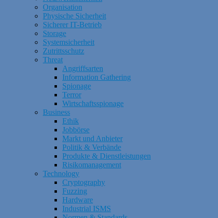
Organisation
Physische Sicherheit
Sicherer IT-Betrieb
Storage
Systemsicherheit
Zutrittsschutz
Threat
Angriffsarten
Information Gathering
Spionage
Terror
Wirtschaftsspionage
Business
Ethik
Jobbörse
Markt und Anbieter
Politik & Verbände
Produkte & Dienstleistungen
Risikomanagement
Technology
Cryptography
Fuzzing
Hardware
Industrial ISMS
Normen & Standards