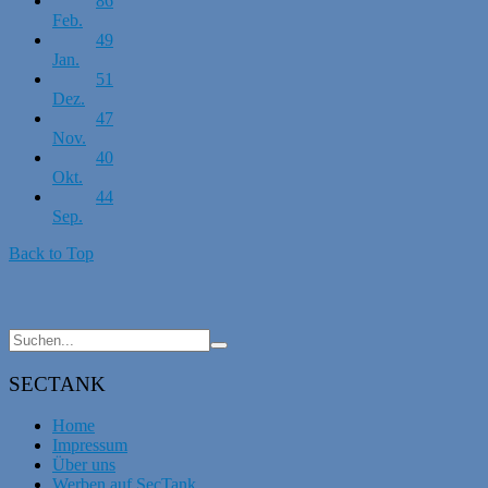
86
Feb.
49
Jan.
51
Dez.
47
Nov.
40
Okt.
44
Sep.
Back to Top
SECTANK
Home
Impressum
Über uns
Werben auf SecTank