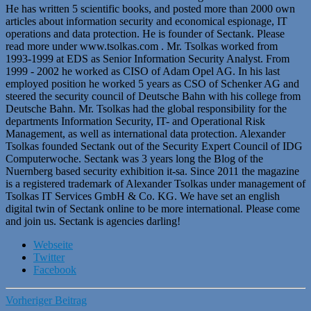
He has written 5 scientific books, and posted more than 2000 own
articles about information security and economical espionage, IT
operations and data protection. He is founder of Sectank. Please
read more under www.tsolkas.com . Mr. Tsolkas worked from
1993-1999 at EDS as Senior Information Security Analyst. From
1999 - 2002 he worked as CISO of Adam Opel AG. In his last
employed position he worked 5 years as CSO of Schenker AG and
steered the security council of Deutsche Bahn with his college from
Deutsche Bahn. Mr. Tsolkas had the global responsibility for the
departments Information Security, IT- and Operational Risk
Management, as well as international data protection. Alexander
Tsolkas founded Sectank out of the Security Expert Council of IDG
Computerwoche. Sectank was 3 years long the Blog of the
Nuernberg based security exhibition it-sa. Since 2011 the magazine
is a registered trademark of Alexander Tsolkas under management of
Tsolkas IT Services GmbH & Co. KG. We have set an english
digital twin of Sectank online to be more international. Please come
and join us. Sectank is agencies darling!
Webseite
Twitter
Facebook
Vorheriger Beitrag