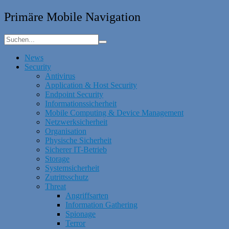
Primäre Mobile Navigation
News
Security
Antivirus
Application & Host Security
Endpoint Security
Informationssicherheit
Mobile Computing & Device Management
Netzwerksicherheit
Organisation
Physische Sicherheit
Sicherer IT-Betrieb
Storage
Systemsicherheit
Zutrittsschutz
Threat
Angriffsarten
Information Gathering
Spionage
Terror