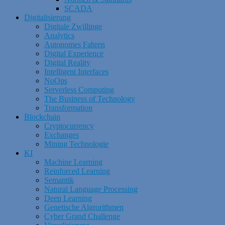
SCADA
Digitalisierung
Digitale Zwillinge
Analytics
Autonomes Fahren
Digital Experience
Digital Reality
Intelligent Interfaces
NoOps
Serverless Computing
The Business of Technology
Transformation
Blockchain
Cryptocurrency
Exchanges
Mining Technologie
KI
Machine Learning
Reinforced Learning
Semantik
Natural Language Processing
Deep Learning
Genetische Algrorithmen
Cyber Grand Challenge