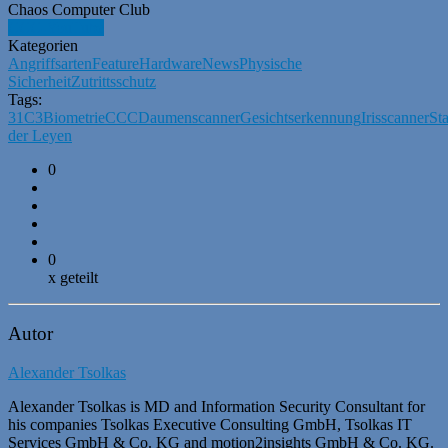
Chaos Computer Club
CCC-YouTube
Kategorien
Angriffsarten
Feature
Hardware
News
Physische
Sicherheit
Zutrittsschutz
Tags:
31C3
Biometrie
CCC
Daumenscanner
Gesichtserkennung
Irisscanner
St
der Leyen
0
0
x geteilt
Autor
Alexander Tsolkas
Alexander Tsolkas is MD and Information Security Consultant for
his companies Tsolkas Executive Consulting GmbH, Tsolkas IT
Services GmbH & Co. KG and motion2insights GmbH & Co. KG.