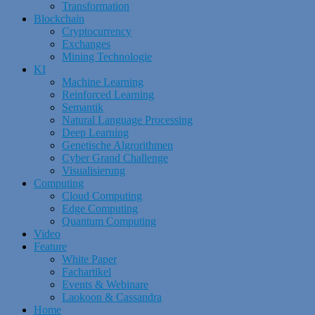
Transformation
Blockchain
Cryptocurrency
Exchanges
Mining Technologie
KI
Machine Learning
Reinforced Learning
Semantik
Natural Language Processing
Deep Learning
Genetische Algrorithmen
Cyber Grand Challenge
Visualisierung
Computing
Cloud Computing
Edge Computing
Quantum Computing
Video
Feature
White Paper
Fachartikel
Events & Webinare
Laokoon & Cassandra
Home