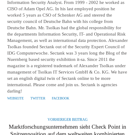
Information Security Analyst. From 1999 - 2002 he worked as
CISO of Adam Opel AG. In his last employed position he
worked 5 years as CSO of Schenker AG and steered the
security council of Deutsche Bahn with his college from
Deutsche Bahn. Mr. Tsolkas had the global responsibility for
the departments Information Security, IT- and Operational Risk
Management, as well as international data protection. Alexander
Tsolkas founded Sectank out of the Security Expert Council of
IDG Computerwoche. Sectank was 3 years long the Blog of the
Nuernberg based security exhibition it-sa. Since 2011 the
magazine is a registered trademark of Alexander Tsolkas under
management of Tsolkas IT Services GmbH & Co. KG. We have
set an english digital twin of Sectank online to be more
international. Please come and join us. Sectank is agencies
darling!
WEBSEITE
TWITTER
FACEBOOK
VORHERIGER BEITRAG
Marktforschungsunternehmen sieht Check Point in
Spitzenposition auf dem weltweiten kombinierten