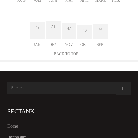
AUG.
JULI
JUNI
MAI
APR.
MÄRZ
FEB.
51
49
47
44
40
JAN.
DEZ.
NOV.
OKT.
SEP.
BACK TO TOP
SECTANK
Home
Impressum