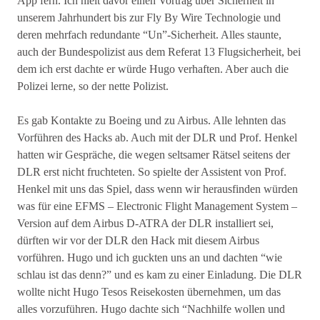
App fern. Ich hielt davor einen Vortrag über Sicherheit in
unserem Jahrhundert bis zur Fly By Wire Technologie und
deren mehrfach redundante “Un”-Sicherheit. Alles staunte,
auch der Bundespolizist aus dem Referat 13 Flugsicherheit, bei
dem ich erst dachte er würde Hugo verhaften. Aber auch die
Polizei lerne, so der nette Polizist.
Es gab Kontakte zu Boeing und zu Airbus. Alle lehnten das
Vorführen des Hacks ab. Auch mit der DLR und Prof. Henkel
hatten wir Gespräche, die wegen seltsamer Rätsel seitens der
DLR erst nicht fruchteten. So spielte der Assistent von Prof.
Henkel mit uns das Spiel, dass wenn wir herausfinden würden
was für eine EFMS – Electronic Flight Management System –
Version auf dem Airbus D-ATRA der DLR installiert sei,
dürften wir vor der DLR den Hack mit diesem Airbus
vorführen. Hugo und ich guckten uns an und dachten “wie
schlau ist das denn?” und es kam zu einer Einladung. Die DLR
wollte nicht Hugo Tesos Reisekosten übernehmen, um das
alles vorzuführen. Hugo dachte sich “Nachhilfe wollen und