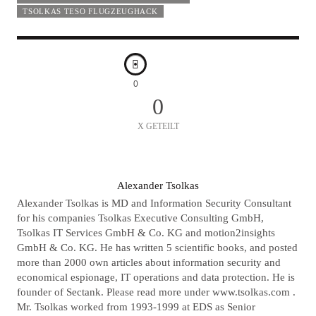
TSOLKAS TESO FLUGZEUGHACK
0
0
X GETEILT
A
Alexander Tsolkas
U
Alexander Tsolkas is MD and Information Security Consultant
T
for his companies Tsolkas Executive Consulting GmbH,
Tsolkas IT Services GmbH & Co. KG and motion2insights
O
GmbH & Co. KG. He has written 5 scientific books, and posted
R
more than 2000 own articles about information security and
economical espionage, IT operations and data protection. He is
founder of Sectank. Please read more under www.tsolkas.com .
Mr. Tsolkas worked from 1993-1999 at EDS as Senior