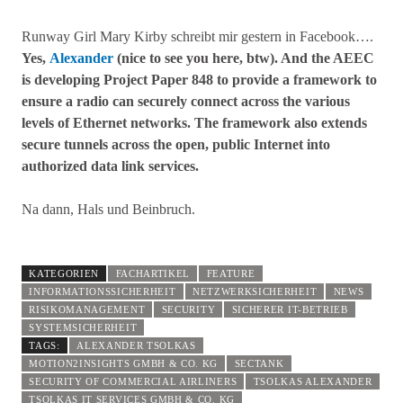
Runway Girl Mary Kirby schreibt mir gestern in Facebook….
Yes,
Alexander
(nice to see you here, btw). And the AEEC
is developing Project Paper 848 to provide a framework to
ensure a radio can securely connect across the various
levels of Ethernet networks. The framework also extends
secure tunnels across the open, public Internet into
authorized data link services.
Na dann, Hals und Beinbruch.
KATEGORIEN
FACHARTIKEL
FEATURE
INFORMATIONSSICHERHEIT
NETZWERKSICHERHEIT
NEWS
RISIKOMANAGEMENT
SECURITY
SICHERER IT-BETRIEB
SYSTEMSICHERHEIT
TAGS:
ALEXANDER TSOLKAS
MOTION2INSIGHTS GMBH & CO. KG
SECTANK
SECURITY OF COMMERCIAL AIRLINERS
TSOLKAS ALEXANDER
TSOLKAS IT SERVICES GMBH & CO. KG