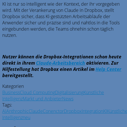
KI ist nur so intelligent wie der Kontext, der ihr vorgegeben
wird. Mit der Verankerung von Claude in Dropbox, stellt
Dropbox sicher, dass KI-gestützten Arbeitsabläufe der
Anwender sicher und präzise sind und nahtlos in die Tools
eingebunden werden, die Teams ohnehin schon täglich
nutzen.
Nutzer können die Dropbox-Integrationen schon heute
direkt in ihrem
Claude-Arbeitsbereich
aktivieren. Zur
Hilfestellung hat Dropbox einen Artikel im
Help Center
bereitgestellt.
Kategorien
Business
Cloud Computing
Digitalisierung
Künstliche
Intelligenz
Markt und Anbieter
News
Tags:
AI
Anthrophic
Claude
Conenctor
Dropbox
Integration
KI
Künstlich
Intelligenz
neu