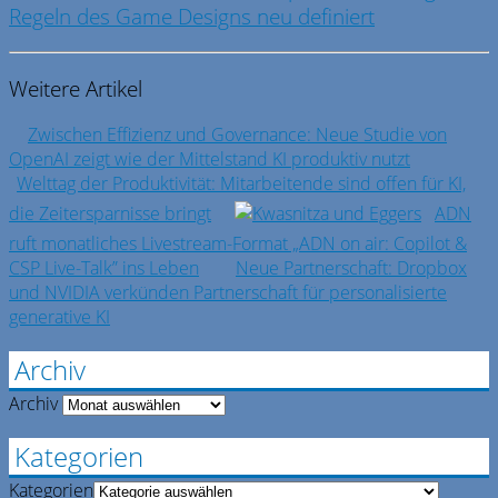
Regeln des Game Designs neu definiert
Weitere Artikel
Zwischen Effizienz und Governance: Neue Studie von
OpenAI zeigt wie der Mittelstand KI produktiv nutzt
Welttag der Produktivität: Mitarbeitende sind offen für KI,
die Zeitersparnisse bringt
ADN
ruft monatliches Livestream-Format „ADN on air: Copilot &
CSP Live-Talk” ins Leben
Neue Partnerschaft: Dropbox
und NVIDIA verkünden Partnerschaft für personalisierte
generative KI
Archiv
Archiv
Kategorien
Kategorien