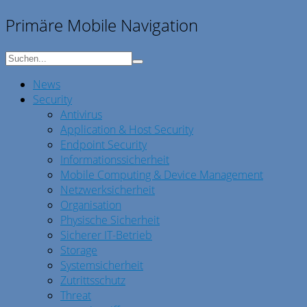
Primäre Mobile Navigation
News
Security
Antivirus
Application & Host Security
Endpoint Security
Informationssicherheit
Mobile Computing & Device Management
Netzwerksicherheit
Organisation
Physische Sicherheit
Sicherer IT-Betrieb
Storage
Systemsicherheit
Zutrittsschutz
Threat