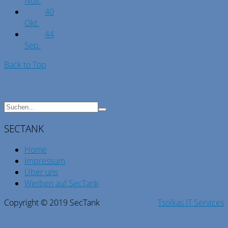
Nov.
40
Okt.
44
Sep.
Back to Top
SECTANK
Home
Impressum
Über uns
Werben auf SecTank
Copyright © 2019 SecTank
Tsolkas IT Services