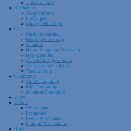
Transformation
Blockchain
Cryptocurrency
Exchanges
Mining Technologie
KI
Machine Learning
Reinforced Learning
Semantik
Natural Language Processing
Deep Learning
Genetische Algrorithmen
Cyber Grand Challenge
Visualisierung
Computing
Cloud Computing
Edge Computing
Quantum Computing
Video
Feature
White Paper
Fachartikel
Events & Webinare
Laokoon & Cassandra
Home