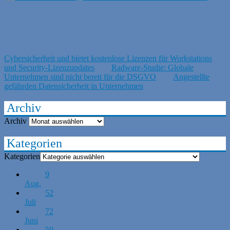
Cybersicherheit und bietet kostenlose Lizenzen für Workstations
und Security-Lizenzupdates
Radware-Studie: Globale
Unternehmen sind nicht bereit für die DSGVO
Angestellte
gefährden Datensicherheit in Unternehmen
Archiv
Archiv
Kategorien
Kategorien
9
Aug.
52
Juli
72
Juni
59