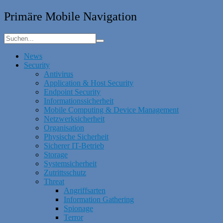
Primäre Mobile Navigation
News
Security
Antivirus
Application & Host Security
Endpoint Security
Informationssicherheit
Mobile Computing & Device Management
Netzwerksicherheit
Organisation
Physische Sicherheit
Sicherer IT-Betrieb
Storage
Systemsicherheit
Zutrittsschutz
Threat
Angriffsarten
Information Gathering
Spionage
Terror