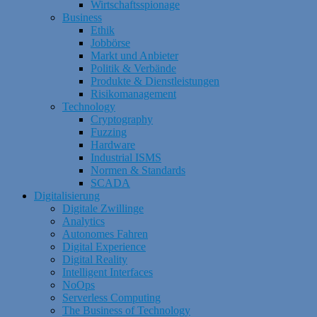
Wirtschaftsspionage
Business
Ethik
Jobbörse
Markt und Anbieter
Politik & Verbände
Produkte & Dienstleistungen
Risikomanagement
Technology
Cryptography
Fuzzing
Hardware
Industrial ISMS
Normen & Standards
SCADA
Digitalisierung
Digitale Zwillinge
Analytics
Autonomes Fahren
Digital Experience
Digital Reality
Intelligent Interfaces
NoOps
Serverless Computing
The Business of Technology