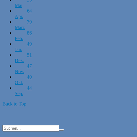
Mai
64
Apr.
79
März
86
Feb.
49
Jan.
51
Dez.
47
Nov.
40
Okt.
44
Sep.
Back to Top