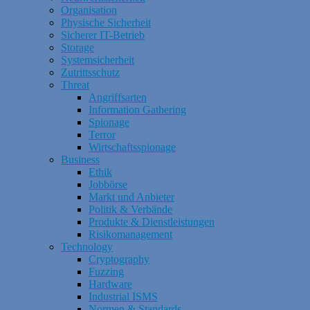
Organisation
Physische Sicherheit
Sicherer IT-Betrieb
Storage
Systemsicherheit
Zutrittsschutz
Threat
Angriffsarten
Information Gathering
Spionage
Terror
Wirtschaftsspionage
Business
Ethik
Jobbörse
Markt und Anbieter
Politik & Verbände
Produkte & Dienstleistungen
Risikomanagement
Technology
Cryptography
Fuzzing
Hardware
Industrial ISMS
Normen & Standards