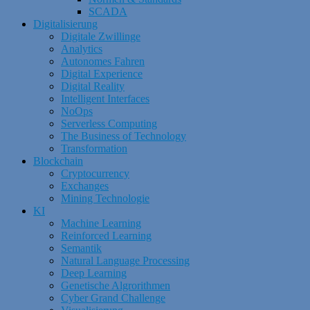
SCADA
Digitalisierung
Digitale Zwillinge
Analytics
Autonomes Fahren
Digital Experience
Digital Reality
Intelligent Interfaces
NoOps
Serverless Computing
The Business of Technology
Transformation
Blockchain
Cryptocurrency
Exchanges
Mining Technologie
KI
Machine Learning
Reinforced Learning
Semantik
Natural Language Processing
Deep Learning
Genetische Algrorithmen
Cyber Grand Challenge