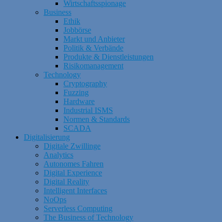
Wirtschaftsspionage
Business
Ethik
Jobbörse
Markt und Anbieter
Politik & Verbände
Produkte & Dienstleistungen
Risikomanagement
Technology
Cryptography
Fuzzing
Hardware
Industrial ISMS
Normen & Standards
SCADA
Digitalisierung
Digitale Zwillinge
Analytics
Autonomes Fahren
Digital Experience
Digital Reality
Intelligent Interfaces
NoOps
Serverless Computing
The Business of Technology