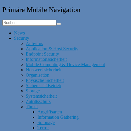
Primäre Mobile Navigation
News
Security
Antivirus
Application & Host Security
Endpoint Security
Informationssicherheit
Mobile Computing & Device Management
Netzwerksicherheit
Organisation
Physische Sicherheit
Sicherer IT-Betrieb
Storage
Systemsicherheit
Zutrittsschutz
Threat
Angriffsarten
Information Gathering
Spionage
Terror