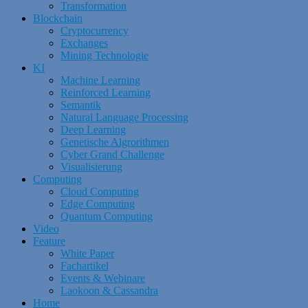
Transformation
Blockchain
Cryptocurrency
Exchanges
Mining Technologie
KI
Machine Learning
Reinforced Learning
Semantik
Natural Language Processing
Deep Learning
Genetische Algrorithmen
Cyber Grand Challenge
Visualisierung
Computing
Cloud Computing
Edge Computing
Quantum Computing
Video
Feature
White Paper
Fachartikel
Events & Webinare
Laokoon & Cassandra
Home