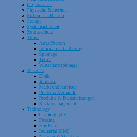
Organisation
Physische Sicherheit
Sicherer IT-Betrieb
Storage
Systemsicherheit
Zutrittsschutz
Threat
Angriffsarten
Information Gathering
Spionage
Terror
Wirtschaftsspionage
Business
Ethik
Jobbörse
Markt und Anbieter
Politik & Verbände
Produkte & Dienstleistungen
Risikomanagement
Technology
Cryptography
Fuzzing
Hardware
Industrial ISMS
Normen & Standards