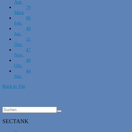
Apr.
79
März
86
Feb.
49
Jan.
51
Dez.
47
Nov.
40
Okt.
44
Sep.
Back to Top
SECTANK