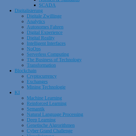
SCADA
Digitalisierung
Digitale Zwillinge
Analytics
Autonomes Fahren
Digital Experience
Digital Reality
Intelligent Interfaces
NoOps
Serverless Computing
The Business of Technology
Transformation
Blockchain
Cryptocurrency
Exchanges
Mining Technologie
KI
Machine Learning
Reinforced Learning
Semantik
Natural Language Processing
Deep Learning
Genetische Algrorithmen
Cyber Grand Challenge