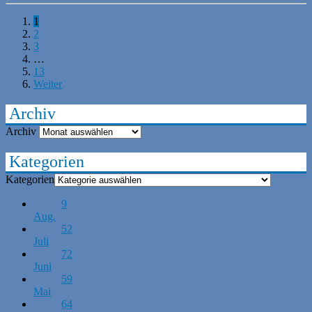
1
2
3
…
13
Weiter
Archiv
Archiv
Kategorien
Kategorien
9
Aug.
52
Juli
72
Juni
59
Mai
64