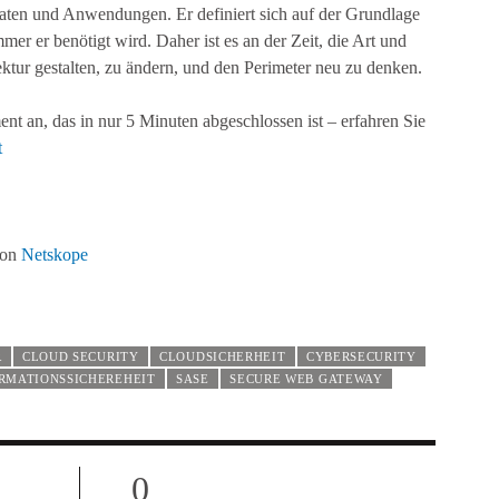
ten und Anwendungen. Er definiert sich auf der Grundlage
er er benötigt wird. Daher ist es an der Zeit, die Art und
ktur gestalten, zu ändern, und den Perimeter neu zu denken.
t an, das in nur 5 Minuten abgeschlossen ist – erfahren Sie
t
von
Netskope
R
CLOUD SECURITY
CLOUDSICHERHEIT
CYBERSECURITY
RMATIONSSICHEREHEIT
SASE
SECURE WEB GATEWAY
0