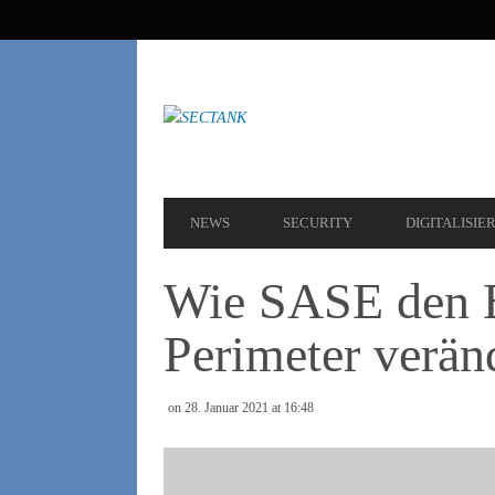
SEKUNDÄRE
NAVIGATION
HAUPT-
NEWS
SECURITY
DIGITALISIE
NAVIGATION
Wie SASE den B
Perimeter verän
on 28. Januar 2021 at 16:48