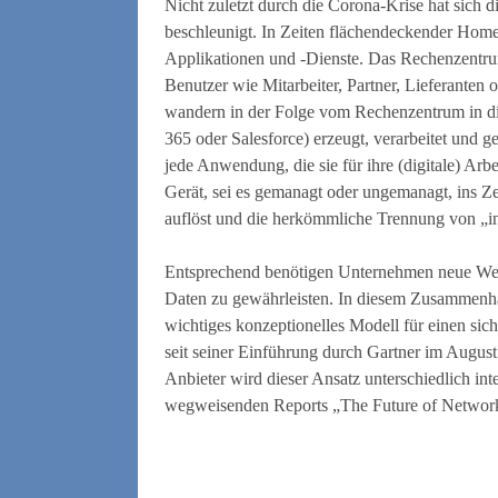
Nicht zuletzt durch die Corona-Krise hat sich 
beschleunigt. In Zeiten flächendeckender Home
Applikationen und -Dienste. Das Rechenzentru
Benutzer wie Mitarbeiter, Partner, Lieferanten 
wandern in der Folge vom Rechenzentrum in d
365 oder Salesforce) erzeugt, verarbeitet und ge
jede Anwendung, die sie für ihre (digitale) Arb
Gerät, sei es gemanagt oder ungemanagt, ins Z
auflöst und die herkömmliche Trennung von „i
Entsprechend benötigen Unternehmen neue Wer
Daten zu gewährleisten. In diesem Zusammenha
wichtiges konzeptionelles Modell für einen sich
seit seiner Einführung durch Gartner im Aug
Anbieter wird dieser Ansatz unterschiedlich inter
wegweisenden Reports „The Future of Network S