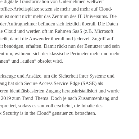
die digitale Transformation von Unternehmen weltweit
office-Arbeitsplätze setzen sie mehr und mehr auf Cloud-
m ist somit nicht mehr das Zentrum des IT-Universums. Die
oder Auftragnehmer befinden sich letztlich überall. Die Daten
ie Cloud und werden oft im Rahmen SaaS (z.B. Microsoft
teilt, damit die Anwender überall und jederzeit Zugriff auf
eit benötigen, erhalten. Damit rückt nun der Benutzer und sein
entrum, während sich der klassische Perimeter mehr und mehr
nnen“ und „außen“ obsolet wird.
kzeuge und Ansätze, um die Sicherheit ihrer Systeme und
ng hat sich Secure Access Service Edge (SASE) als
eren identitätsbasierten Zugang herauskristallisiert und wurde
ust 2019 zum Trend-Thema. Doch je nach Zusammenhang und
pretiert, sodass es sinnvoll erscheint, die Inhalte des
ecurity is in the Cloud“ genauer zu betrachten.