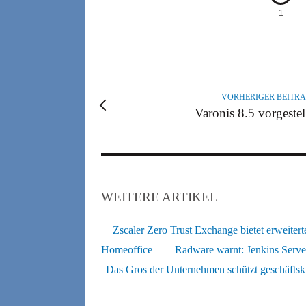
1
A
U
T
VORHERIGER BEITR
O
Varonis 8.5 vorgestel
R
WEITERE ARTIKEL
Zscaler Zero Trust Exchange bietet erweitert
Homeoffice
Radware warnt: Jenkins Server
Das Gros der Unternehmen schützt geschäftskr