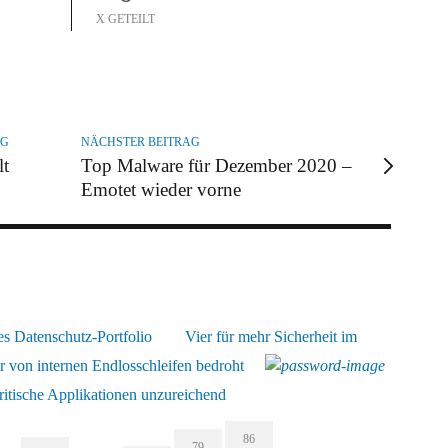
X GETEILT
AG
NÄCHSTER BEITRAG
lt
Top Malware für Dezember 2020 –
Emotet wieder vorne
es Datenschutz-Portfolio
Vier für mehr Sicherheit im
 von internen Endlosschleifen bedroht
itische Applikationen unzureichend
86
79