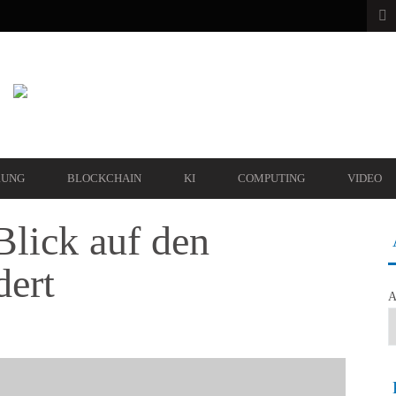
RUNG
BLOCKCHAIN
KI
COMPUTING
VIDEO
lick auf den
dert
A