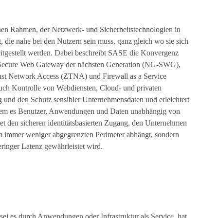
hen Rahmen, der Netzwerk- und Sicherheitstechnologien in
 die nahe bei den Nutzern sein muss, ganz gleich wo sie sich
eitgestellt werden. Dabei beschreibt SASE die Konvergenz
Secure Web Gateway der nächsten Generation (NG-SWG),
st Network Access (ZTNA) und Firewall as a Service
uch Kontrolle von Webdiensten, Cloud- und privaten
g und den Schutz sensibler Unternehmensdaten und erleichtert
indem es Benutzer, Anwendungen und Daten unabhängig von
et den sicheren identitätsbasierten Zugang, den Unternehmen
nem immer weniger abgegrenzten Perimeter abhängt, sondern
ringer Latenz gewährleistet wird.
ei es durch Anwendungen oder Infrastruktur als Service, hat