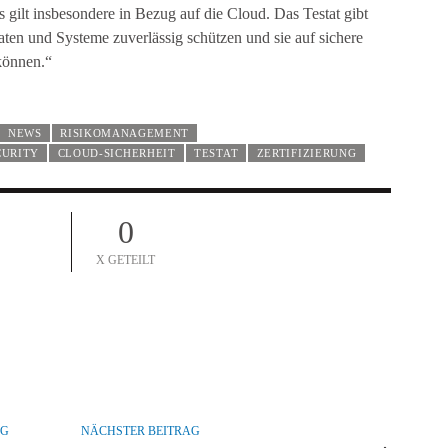
s gilt insbesondere in Bezug auf die Cloud. Das Testat gibt
aten und Systeme zuverlässig schützen und sie auf sichere
können.“
NEWS
RISIKOMANAGEMENT
CURITY
CLOUD-SICHERHEIT
TESTAT
ZERTIFIZIERUNG
0
X GETEILT
AG
NÄCHSTER BEITRAG