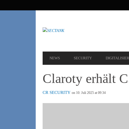
SEKUNDÄRE
NAVIGATION
HAUPT-
NEWS
SECURITY
DIGITALISIE
NAVIGATION
Claroty erhält C
CR SECURITY
on 10. Juli 2025 at 09:34