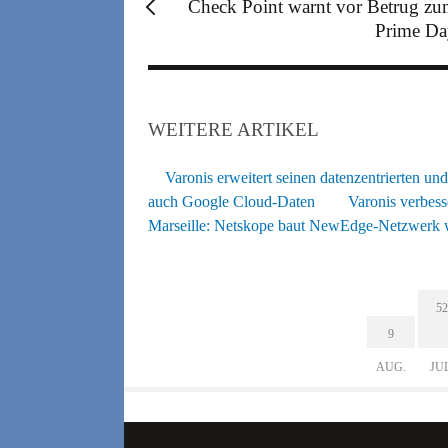
Check Point warnt vor Betrug z
Prime D
WEITERE ARTIKEL
Varonis erweitert seinen datenzentrierten un
auch Google Cloud-Daten
Varonis verbess
Marseille: Netskope baut NewEdge-Netzwerk w
52
9
AUG.
JU