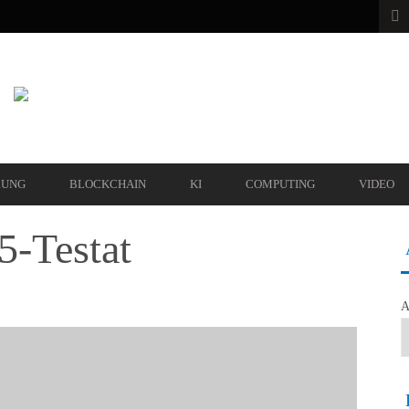
RUNG
BLOCKCHAIN
KI
COMPUTING
VIDEO
5-Testat
A