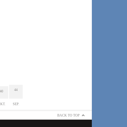
44
40
KT.
SEP.
BACK TO TOP