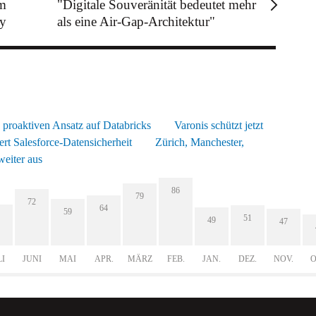
um
"Digitale Souveränität bedeutet mehr
ay
als eine Air-Gap-Architektur"
d proaktiven Ansatz auf Databricks
Varonis schützt jetzt
ert Salesforce-Datensicherheit
Zürich, Manchester,
eiter aus
86
79
72
64
59
51
49
47
LI
JUNI
MAI
APR.
MÄRZ
FEB.
JAN.
DEZ.
NOV.
O