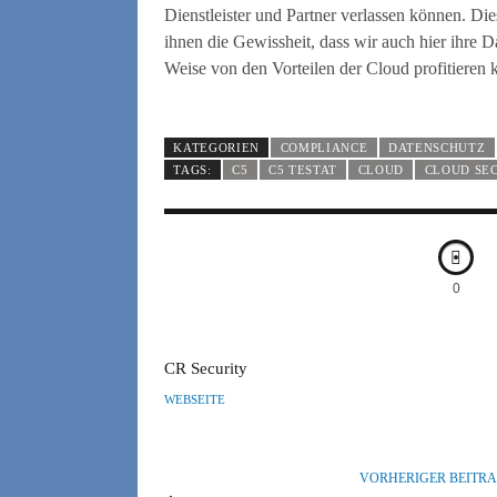
Dienstleister und Partner verlassen können. Die
ihnen die Gewissheit, dass wir auch hier ihre D
Weise von den Vorteilen der Cloud profitieren 
KATEGORIEN
COMPLIANCE
DATENSCHUTZ
TAGS:
C5
C5 TESTAT
CLOUD
CLOUD SE
0
A
CR Security
U
WEBSEITE
T
O
R
VORHERIGER BEITR