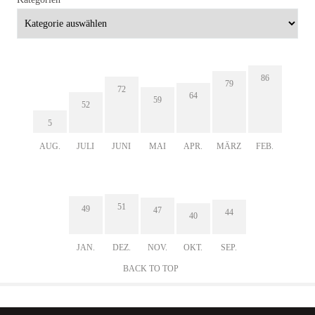
86
79
72
64
59
52
5
AUG.
JULI
JUNI
MAI
APR.
MÄRZ
FEB.
51
49
47
44
40
JAN.
DEZ.
NOV.
OKT.
SEP.
BACK TO TOP