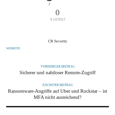
2
0
X GETEILT
A
CR Security
U
WEBSEITE
T
O
R
VORHERIGER BEITRAG
Sicherer und nahtloser Remote-Zugriff
NÄCHSTER BEITRAG
Ransomware-Angriffe auf Uber und Rockstar – ist
MFA nicht ausreichend?