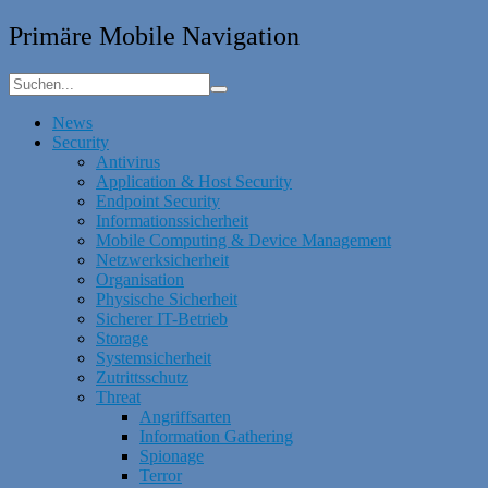
Primäre Mobile Navigation
News
Security
Antivirus
Application & Host Security
Endpoint Security
Informationssicherheit
Mobile Computing & Device Management
Netzwerksicherheit
Organisation
Physische Sicherheit
Sicherer IT-Betrieb
Storage
Systemsicherheit
Zutrittsschutz
Threat
Angriffsarten
Information Gathering
Spionage
Terror