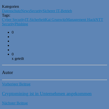
Kategorien
Datenschutz
News
Security
Sicherer IT-Betrieb
Tags:
Cyber Security
IT-Sicherheit
Kai Grunwitz
Management Hack
NTT
Security
Phishing
0
0
x geteilt
Autor
Vorheriger Beitrag
Cryptomining ist in Unternehmen angekommen
Nächster Beitrag