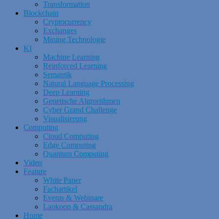
Transformation
Blockchain
Cryptocurrency
Exchanges
Mining Technologie
KI
Machine Learning
Reinforced Learning
Semantik
Natural Language Processing
Deep Learning
Genetische Algrorithmen
Cyber Grand Challenge
Visualisierung
Computing
Cloud Computing
Edge Computing
Quantum Computing
Video
Feature
White Paper
Fachartikel
Events & Webinare
Laokoon & Cassandra
Home