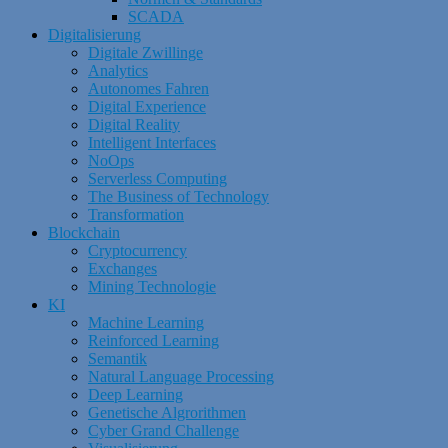
SCADA
Digitalisierung
Digitale Zwillinge
Analytics
Autonomes Fahren
Digital Experience
Digital Reality
Intelligent Interfaces
NoOps
Serverless Computing
The Business of Technology
Transformation
Blockchain
Cryptocurrency
Exchanges
Mining Technologie
KI
Machine Learning
Reinforced Learning
Semantik
Natural Language Processing
Deep Learning
Genetische Algrorithmen
Cyber Grand Challenge