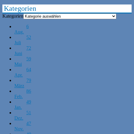
Kategorien
Kategorien
6
Aug.
52
Juli
72
Juni
59
Mai
64
Apr.
79
März
86
Feb.
49
Jan.
51
Dez.
47
Nov.