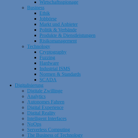
Wirtschaftsspionage
Business
Ethik
Jobbörse
Markt und Anbieter
Politik & Verbände
Produkte & Dienstleistungen
Risikomanagement
Technology
Cryptography
Fuzzing
Hardware
Industrial ISMS
Normen & Standards
SCADA
Digitalisierung
Digitale Zwillinge
Analytics
Autonomes Fahren
Digital Experience
Digital Reality
Intelligent Interfaces
NoOps
Serverless Computing
The Business of Technology