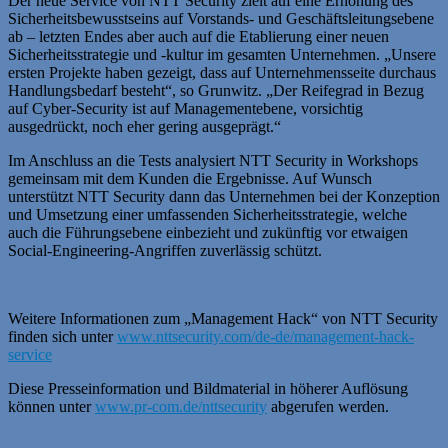
Der neue Service von NTT Security zielt auf eine Erhöhung des
Sicherheitsbewusstseins auf Vorstands- und Geschäftsleitungsebene
ab – letzten Endes aber auch auf die Etablierung einer neuen
Sicherheitsstrategie und -kultur im gesamten Unternehmen. „Unsere
ersten Projekte haben gezeigt, dass auf Unternehmensseite durchaus
Handlungsbedarf besteht“, so Grunwitz. „Der Reifegrad in Bezug
auf Cyber-Security ist auf Managementebene, vorsichtig
ausgedrückt, noch eher gering ausgeprägt.“
Im Anschluss an die Tests analysiert NTT Security in Workshops
gemeinsam mit dem Kunden die Ergebnisse. Auf Wunsch
unterstützt NTT Security dann das Unternehmen bei der Konzeption
und Umsetzung einer umfassenden Sicherheitsstrategie, welche
auch die Führungsebene einbezieht und zukünftig vor etwaigen
Social-Engineering-Angriffen zuverlässig schützt.
Weitere Informationen zum „Management Hack“ von NTT Security
finden sich unter
www.nttsecurity.com/de-de/management-hack-
service
Diese Presseinformation und Bildmaterial in höherer Auflösung
können unter
www.pr-com.de/nttsecurity
abgerufen werden.