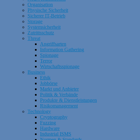
Organisation
Physische Sicherheit
Sicherer IT-Betrieb
Storage
Systemsicherheit
Zutrittsschutz
Threat
Angriffsarten
Information Gathering
Spionage
Terror
Wirtschaftsspionage
Business
Ethik
Jobbörse
Markt und Anbieter
Politik & Verbände
Produkte & Dienstleistungen
Risikomanagement
Technology
Cryptography
Fuzzing
Hardware
Industrial ISMS
Normen & Standards