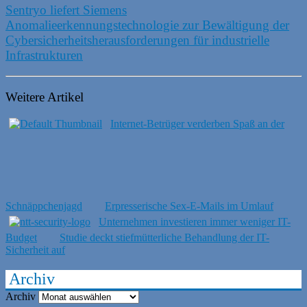
Sentryo liefert Siemens
Anomalieerkennungstechnologie zur Bewältigung der
Cybersicherheitsherausforderungen für industrielle
Infrastrukturen
Weitere Artikel
Internet-Betrüger verderben Spaß an der
Schnäppchenjagd
Erpresserische Sex-E-Mails im Umlauf
Unternehmen investieren immer weniger IT-
Budget
Studie deckt stiefmütterliche Behandlung der IT-
Sicherheit auf
Archiv
Archiv