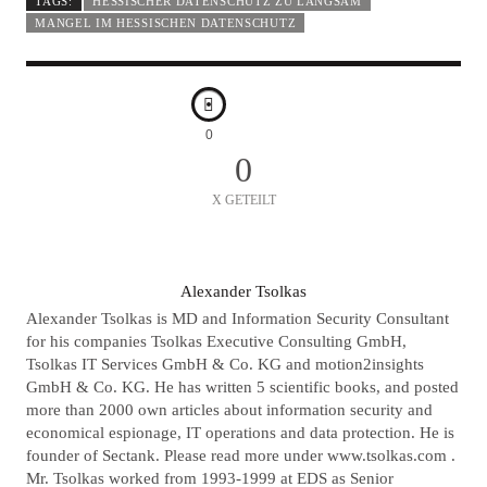
TAGS:
HESSISCHER DATENSCHUTZ ZU LANGSAM
MANGEL IM HESSISCHEN DATENSCHUTZ
0
0
X GETEILT
A
Alexander Tsolkas
U
Alexander Tsolkas is MD and Information Security Consultant
T
for his companies Tsolkas Executive Consulting GmbH,
Tsolkas IT Services GmbH & Co. KG and motion2insights
O
GmbH & Co. KG. He has written 5 scientific books, and posted
R
more than 2000 own articles about information security and
economical espionage, IT operations and data protection. He is
founder of Sectank. Please read more under www.tsolkas.com .
Mr. Tsolkas worked from 1993-1999 at EDS as Senior