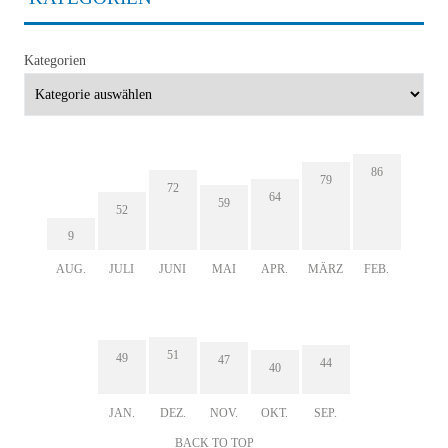
Kategorien
86
79
72
64
59
52
9
AUG.
JULI
JUNI
MAI
APR.
MÄRZ
FEB.
51
49
47
44
40
JAN.
DEZ.
NOV.
OKT.
SEP.
BACK TO TOP