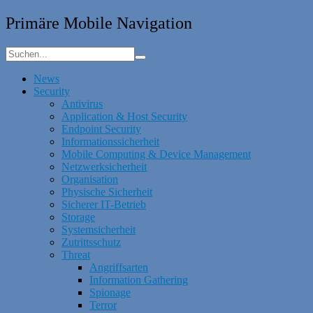
Primäre Mobile Navigation
News
Security
Antivirus
Application & Host Security
Endpoint Security
Informationssicherheit
Mobile Computing & Device Management
Netzwerksicherheit
Organisation
Physische Sicherheit
Sicherer IT-Betrieb
Storage
Systemsicherheit
Zutrittsschutz
Threat
Angriffsarten
Information Gathering
Spionage
Terror