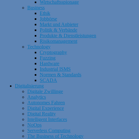
Wirtschaftsspionage
Business
Ethik
Jobbörse
Markt und Anbieter
Politik & Verbände
Produkte & Dienstleistungen
Risikomanagement
Technology
Cryptography
Fuzzing
Hardware
Industrial ISMS
Normen & Standards
SCADA
Digitalisierung
Digitale Zwillinge
Analytics
Autonomes Fahren
Digital Experience
Digital Reality
Intelligent Interfaces
NoOps
Serverless Computing
The Business of Technology