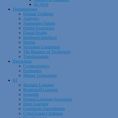
SCADA
Digitalisierung
Digitale Zwillinge
Analytics
Autonomes Fahren
Digital Experience
Digital Reality
Intelligent Interfaces
NoOps
Serverless Computing
The Business of Technology
Transformation
Blockchain
Cryptocurrency
Exchanges
Mining Technologie
KI
Machine Learning
Reinforced Learning
Semantik
Natural Language Processing
Deep Learning
Genetische Algrorithmen
Cyber Grand Challenge