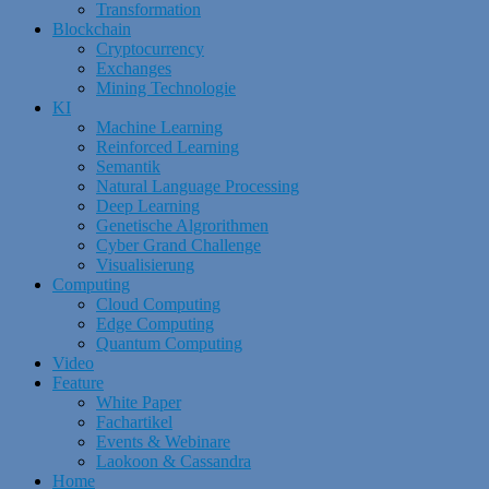
Transformation
Blockchain
Cryptocurrency
Exchanges
Mining Technologie
KI
Machine Learning
Reinforced Learning
Semantik
Natural Language Processing
Deep Learning
Genetische Algrorithmen
Cyber Grand Challenge
Visualisierung
Computing
Cloud Computing
Edge Computing
Quantum Computing
Video
Feature
White Paper
Fachartikel
Events & Webinare
Laokoon & Cassandra
Home