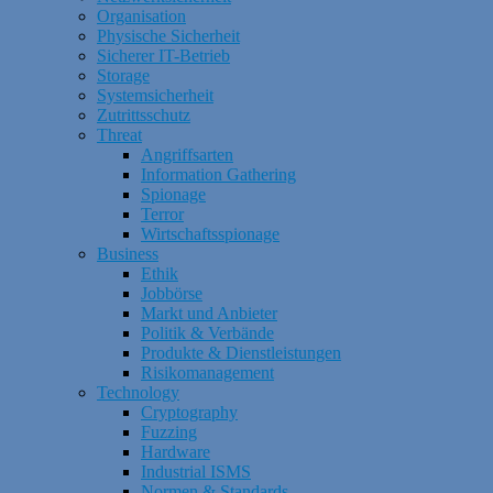
Organisation
Physische Sicherheit
Sicherer IT-Betrieb
Storage
Systemsicherheit
Zutrittsschutz
Threat
Angriffsarten
Information Gathering
Spionage
Terror
Wirtschaftsspionage
Business
Ethik
Jobbörse
Markt und Anbieter
Politik & Verbände
Produkte & Dienstleistungen
Risikomanagement
Technology
Cryptography
Fuzzing
Hardware
Industrial ISMS
Normen & Standards