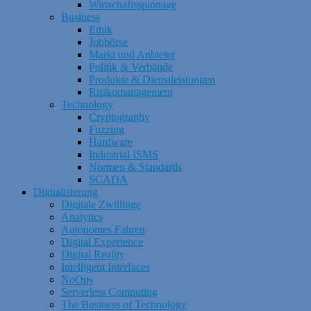
Wirtschaftsspionage
Business
Ethik
Jobbörse
Markt und Anbieter
Politik & Verbände
Produkte & Dienstleistungen
Risikomanagement
Technology
Cryptography
Fuzzing
Hardware
Industrial ISMS
Normen & Standards
SCADA
Digitalisierung
Digitale Zwillinge
Analytics
Autonomes Fahren
Digital Experience
Digital Reality
Intelligent Interfaces
NoOps
Serverless Computing
The Business of Technology