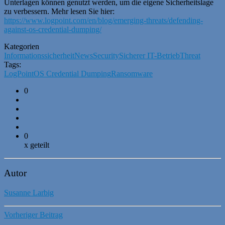
Unterlagen können genutzt werden, um die eigene Sicherheitslage
zu verbessern. Mehr lesen Sie hier:
https://www.
logpoint
.com/en/blog/emerging-threats/defending-
against-os-credential-dumping/
Kategorien
Informationssicherheit
News
Security
Sicherer IT-Betrieb
Threat
Tags:
LogPoint
OS Credential Dumping
Ransomware
0
0
x geteilt
Autor
Susanne Larbig
Vorheriger Beitrag