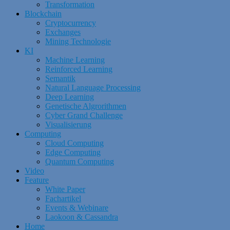
Transformation
Blockchain
Cryptocurrency
Exchanges
Mining Technologie
KI
Machine Learning
Reinforced Learning
Semantik
Natural Language Processing
Deep Learning
Genetische Algrorithmen
Cyber Grand Challenge
Visualisierung
Computing
Cloud Computing
Edge Computing
Quantum Computing
Video
Feature
White Paper
Fachartikel
Events & Webinare
Laokoon & Cassandra
Home