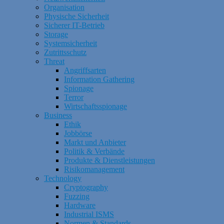
Organisation
Physische Sicherheit
Sicherer IT-Betrieb
Storage
Systemsicherheit
Zutrittsschutz
Threat
Angriffsarten
Information Gathering
Spionage
Terror
Wirtschaftsspionage
Business
Ethik
Jobbörse
Markt und Anbieter
Politik & Verbände
Produkte & Dienstleistungen
Risikomanagement
Technology
Cryptography
Fuzzing
Hardware
Industrial ISMS
Normen & Standards