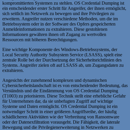
kompromittierten Systemen zu stehlen. OS Credential Dumping ist
ein entscheidender erster Schritt für Angreifer, der ihnen ermöglicht,
sich seitlich im Netzwerk zu bewegen und ihre Privilegien zu
erweitern. Angreifer nutzen verschiedene Methoden, um die im
Betriebssystem oder in der Software des Opfers gespeicherten
Anmeldeinformationen zu extrahieren. Diese gestohlenen
Informationen gewähren ihnen oft Zugang zu wertvollen
Ressourcen mit höheren Berechtigungen.
Eine wichtige Komponente des Windows-Betriebssystems, der
Local Security Authority Subsystem Service (LSASS), spielt eine
zentrale Rolle bei der Durchsetzung der Sicherheitsrichtlinien des
Systems. Angreifer zielen oft auf LSASS ab, um Zugangsdaten zu
extrahieren.
Angesichts der zunehmend komplexen und dynamischen
Cybersicherheitslandschaft ist es von entscheidender Bedeutung, das
Verständnis und die Eindämmung von OS Credential Dumping
(T1003) zu priorisieren. Diese Technik stellt eine erhebliche Gefahr
für Unternehmen dar, da sie unbefugten Zugriff auf wichtige
Systeme und Daten ermöglicht. OS Credential Dumping ist ein
notwendiger Schritt in einer größeren Angriffsreihe, der häufig
schädlicheren Aktivitäten wie der Verbreitung von Ransomware
oder der Datenexfiltration vorausgeht. Die Fähigkeit, die laterale
Bewegung und die Privilegienerweiterung in Netzwerken zu