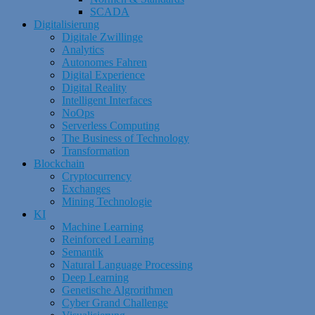
SCADA
Digitalisierung
Digitale Zwillinge
Analytics
Autonomes Fahren
Digital Experience
Digital Reality
Intelligent Interfaces
NoOps
Serverless Computing
The Business of Technology
Transformation
Blockchain
Cryptocurrency
Exchanges
Mining Technologie
KI
Machine Learning
Reinforced Learning
Semantik
Natural Language Processing
Deep Learning
Genetische Algrorithmen
Cyber Grand Challenge