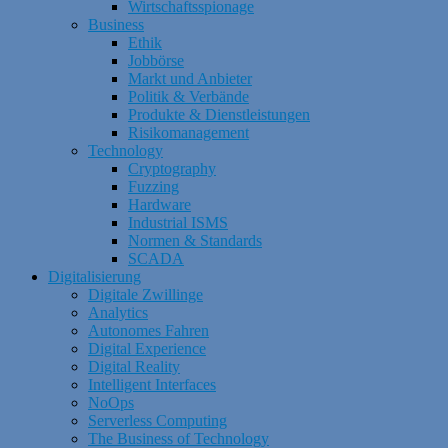
Wirtschaftsspionage
Business
Ethik
Jobbörse
Markt und Anbieter
Politik & Verbände
Produkte & Dienstleistungen
Risikomanagement
Technology
Cryptography
Fuzzing
Hardware
Industrial ISMS
Normen & Standards
SCADA
Digitalisierung
Digitale Zwillinge
Analytics
Autonomes Fahren
Digital Experience
Digital Reality
Intelligent Interfaces
NoOps
Serverless Computing
The Business of Technology