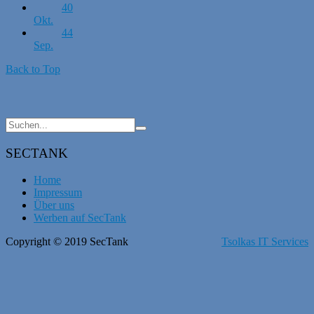
40
Okt.
44
Sep.
Back to Top
SECTANK
Home
Impressum
Über uns
Werben auf SecTank
Copyright © 2019 SecTank
Tsolkas IT Services