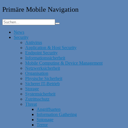
Primäre Mobile Navigation
News
Security
Antivirus
Application & Host Security
Endpoint Security
Informationssicherheit
Mobile Computing & Device Management
Netzwerksicherheit
Organisation
Physische Sicherheit
Sicherer IT-Betrieb
Storage
Systemsicherheit
Zutrittsschutz
Threat
Angriffsarten
Information Gathering
Spionage
Terror