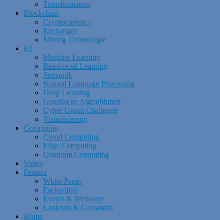
Transformation
Blockchain
Cryptocurrency
Exchanges
Mining Technologie
KI
Machine Learning
Reinforced Learning
Semantik
Natural Language Processing
Deep Learning
Genetische Algrorithmen
Cyber Grand Challenge
Visualisierung
Computing
Cloud Computing
Edge Computing
Quantum Computing
Video
Feature
White Paper
Fachartikel
Events & Webinare
Laokoon & Cassandra
Home