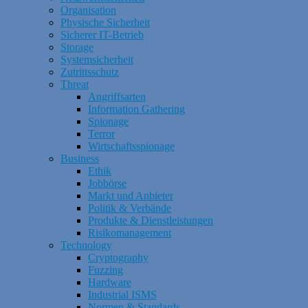
Organisation
Physische Sicherheit
Sicherer IT-Betrieb
Storage
Systemsicherheit
Zutrittsschutz
Threat
Angriffsarten
Information Gathering
Spionage
Terror
Wirtschaftsspionage
Business
Ethik
Jobbörse
Markt und Anbieter
Politik & Verbände
Produkte & Dienstleistungen
Risikomanagement
Technology
Cryptography
Fuzzing
Hardware
Industrial ISMS
Normen & Standards