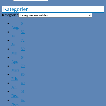
Kategorien
Kategorien
6
Aug.
52
Juli
72
Juni
59
Mai
64
Apr.
79
März
86
Feb.
49
Jan.
51
Dez.
47
Nov.