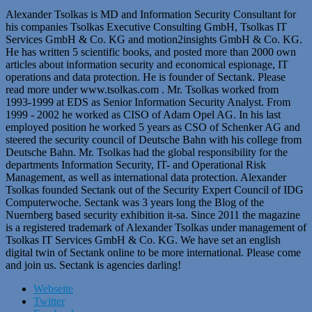
Alexander Tsolkas is MD and Information Security Consultant for
his companies Tsolkas Executive Consulting GmbH, Tsolkas IT
Services GmbH & Co. KG and motion2insights GmbH & Co. KG.
He has written 5 scientific books, and posted more than 2000 own
articles about information security and economical espionage, IT
operations and data protection. He is founder of Sectank. Please
read more under www.tsolkas.com . Mr. Tsolkas worked from
1993-1999 at EDS as Senior Information Security Analyst. From
1999 - 2002 he worked as CISO of Adam Opel AG. In his last
employed position he worked 5 years as CSO of Schenker AG and
steered the security council of Deutsche Bahn with his college from
Deutsche Bahn. Mr. Tsolkas had the global responsibility for the
departments Information Security, IT- and Operational Risk
Management, as well as international data protection. Alexander
Tsolkas founded Sectank out of the Security Expert Council of IDG
Computerwoche. Sectank was 3 years long the Blog of the
Nuernberg based security exhibition it-sa. Since 2011 the magazine
is a registered trademark of Alexander Tsolkas under management of
Tsolkas IT Services GmbH & Co. KG. We have set an english
digital twin of Sectank online to be more international. Please come
and join us. Sectank is agencies darling!
Webseite
Twitter