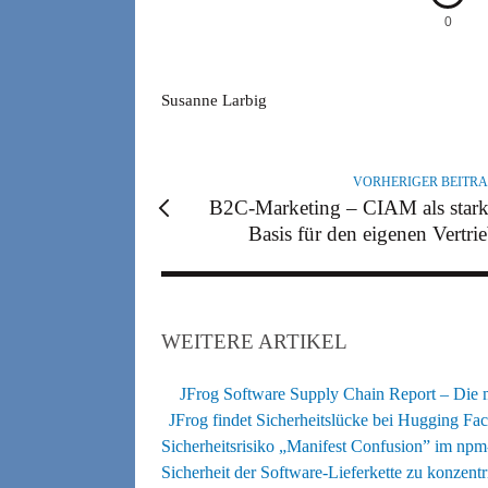
0
A
Susanne Larbig
U
T
O
VORHERIGER BEITR
R
B2C-Marketing – CIAM als star
Basis für den eigenen Vertri
WEITERE ARTIKEL
JFrog Software Supply Chain Report – Die me
JFrog findet Sicherheitslücke bei Hugging Fa
Sicherheitsrisiko „Manifest Confusion” im np
Sicherheit der Software-Lieferkette zu konzentr