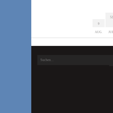
52
9
AUG.
JU