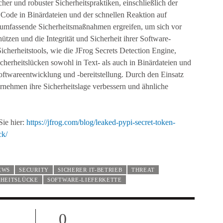
cher und robuster Sicherheitspraktiken, einschließlich der
Code in Binärdateien und der schnellen Reaktion auf
umfassende Sicherheitsmaßnahmen ergreifen, um sich vor
hützen und die Integrität und Sicherheit ihrer Software-
 Sicherheitstools, wie die JFrog Secrets Detection Engine,
herheitslücken sowohl in Text- als auch in Binärdateien und
Softwareentwicklung und -bereitstellung. Durch den Einsatz
ernehmen ihre Sicherheitslage verbessern und ähnliche
Sie hier:
https://jfrog.com/blog/leaked-pypi-secret-token-
ck/
EWS
SECURITY
SICHERER IT-BETRIEB
THREAT
RHEITSLÜCKE
SOFTWARE-LIEFERKETTE
0