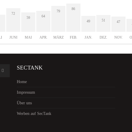
86
79
72
64
59
51
49
47
LI
JUNI
MAI
APR.
MÄRZ
FEB.
JAN.
DEZ.
NOV.
O
SECTANK
Home
Impressum
Über uns
Werben auf SecTank