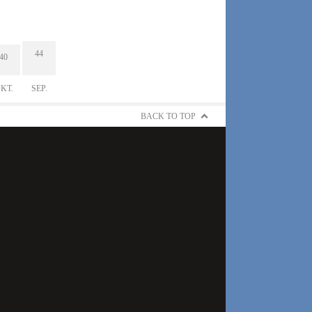
44
40
KT.
SEP.
BACK TO TOP