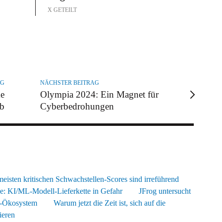
X GETEILT
AG
NÄCHSTER BEITRAG
ke
Olympia 2024: Ein Magnet für
eb
Cyberbedrohungen
isten kritischen Schwachstellen-Scores sind irreführend
ce: KI/ML-Modell-Lieferkette in Gefahr
JFrog untersucht
m-Ökosystem
Warum jetzt die Zeit ist, sich auf die
ieren