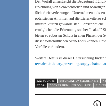
Der Vorfall unterstreicht die Bedeutung gründli
Erkennung von Schwachstellen und bösartigen 
Sicherheitsverletzungen. Unternehmen müssen 
potenziellen Angriffen auf die Lieferkette zu sc
Infrastruktur zu gewährleisten. Fortschrittliche
ermöglichen die Erkennung solcher “leaked” Sic
bieten so robusten Schutz in allen Phasen der 
dieser fortschrittlichen Scan-Tools können Unt
Vorfälle verhindern.
Weitere Details zu dieser Untersuchung finden 
revealed-in-binary-preventing-suppy-chain-atta
KATEGORIEN
INFORMATIONSSICHERHEIT
N
TAGS:
DOCKER HUB
JFROG
PYPI
SICHE