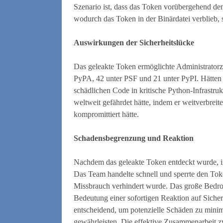
Szenario ist, dass das Token vorübergehend de
wodurch das Token in der Binärdatei verblieb,
Auswirkungen der Sicherheitslücke
Das geleakte Token ermöglichte Administratorzu
PyPA, 42 unter PSF und 21 unter PyPI. Hätten b
schädlichen Code in kritische Python-Infrastru
weltweit gefährdet hätte, indem er weitverbreit
kompromittiert hätte.
Schadensbegrenzung und Reaktion
Nachdem das geleakte Token entdeckt wurde, i
Das Team handelte schnell und sperrte den To
Missbrauch verhindert wurde. Das große Bedroh
Bedeutung einer sofortigen Reaktion auf Sicherh
entscheidend, um potenzielle Schäden zu minim
gewährleisten. Die effektive Zusammenarbeit z