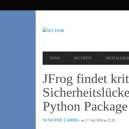
SEKUNDÄRE
NAVIGATION
HAUPT-
NEWS
SECURITY
DIGITALISIE
NAVIGATION
JFrog findet kri
Sicherheitslück
Python Package 
SUSANNE LARBIG
on 17. Juli 2024 at 22:18