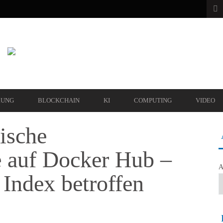
RUNG
BLOCKCHAIN
KI
COMPUTING
VIDEO
tische
e auf Docker Hub –
A
Index betroffen