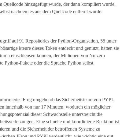
m Quellcode hinzugefügt wurde, der dann kompiliert wurde,
 selbst nachdem es aus dem Quellcode entfernt wurde.
griff auf 91 Repositories der Python-Organisation, 55 unter
ösartige kteure dieses Token entdeckt und genutzt, hätten sie
kturen einschleusen können, der Millionen von Nutzern
ete Python-Pakete oder die Sprache Python selbst
nformierte JFrog umgehend das Sicherheitsteam von PYPI.
ken innerhalb von nur 17 Minuten, wodurch ein möglicher
ungspotenzial dieser Schwachstelle unterstreicht die
eitsverletzungen. Eine schnelle und koordinierte Reaktion ist
ieren und die Sicherheit der betroffenen Systeme zu
wischen JFrog und PYPI verdeutlicht, wie wichtig eine gut