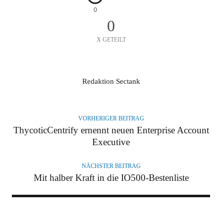
0
0
X GETEILT
A
Redaktion Sectank
U
T
O
VORHERIGER BEITRAG
R
ThycoticCentrify ernennt neuen Enterprise Account
Executive
NÄCHSTER BEITRAG
Mit halber Kraft in die IO500-Bestenliste