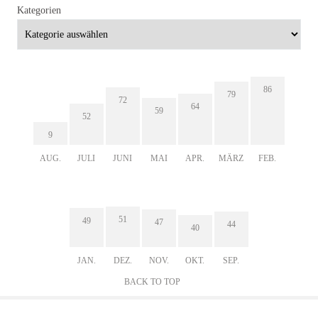
Kategorien
86
79
72
64
59
52
9
AUG.
JULI
JUNI
MAI
APR.
MÄRZ
FEB.
51
49
47
44
40
JAN.
DEZ.
NOV.
OKT.
SEP.
BACK TO TOP