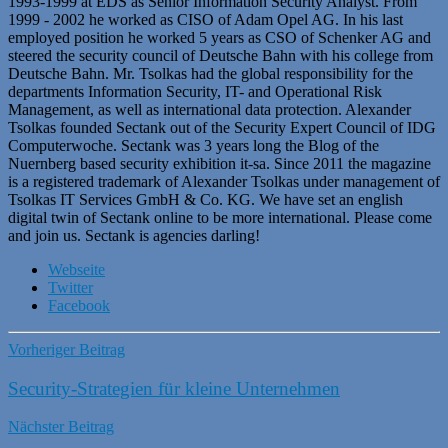
1993-1999 at EDS as Senior Information Security Analyst. From
1999 - 2002 he worked as CISO of Adam Opel AG. In his last
employed position he worked 5 years as CSO of Schenker AG and
steered the security council of Deutsche Bahn with his college from
Deutsche Bahn. Mr. Tsolkas had the global responsibility for the
departments Information Security, IT- and Operational Risk
Management, as well as international data protection. Alexander
Tsolkas founded Sectank out of the Security Expert Council of IDG
Computerwoche. Sectank was 3 years long the Blog of the
Nuernberg based security exhibition it-sa. Since 2011 the magazine
is a registered trademark of Alexander Tsolkas under management of
Tsolkas IT Services GmbH & Co. KG. We have set an english
digital twin of Sectank online to be more international. Please come
and join us. Sectank is agencies darling!
Webseite
Twitter
Facebook
Vorheriger Beitrag
Security-Strategien für kleine Unternehmen
Nächster Beitrag