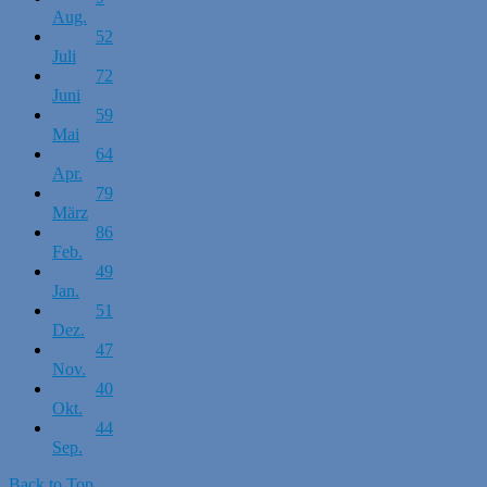
Aug.
52
Juli
72
Juni
59
Mai
64
Apr.
79
März
86
Feb.
49
Jan.
51
Dez.
47
Nov.
40
Okt.
44
Sep.
Back to Top