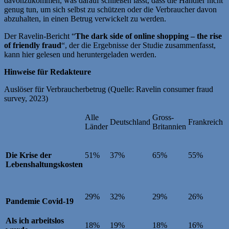
davonzukommen, was darauf schließen lässt, dass die Händler nicht
genug tun, um sich selbst zu schützen oder die Verbraucher davon
abzuhalten, in einen Betrug verwickelt zu werden.
Der Ravelin-Bericht “
The dark side of online shopping – the rise
of friendly fraud
“, der die Ergebnisse der Studie zusammenfasst,
kann hier gelesen und heruntergeladen werden.
Hinweise für Redakteure
Auslöser für Verbraucherbetrug (Quelle: Ravelin consumer fraud
survey, 2023)
Alle
Gross-
Deutschland
Frankreich
Länder
Britannien
Die Krise der
51%
37%
65%
55%
Lebenshaltungskosten
29%
32%
29%
26%
Pandemie Covid-19
Als ich arbeitslos
18%
19%
18%
16%