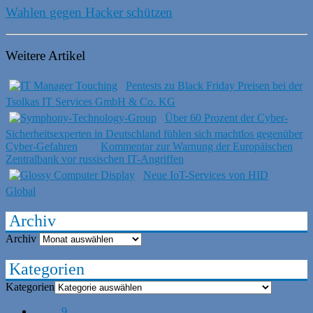
Wahlen gegen Hacker schützen
Weitere Artikel
Pentests zu Black Friday Preisen bei der
Tsolkas IT Services GmbH & Co. KG
Über 60 Prozent der Cyber-
Sicherheitsexperten in Deutschland fühlen sich machtlos gegenüber
Cyber-Gefahren
Kommentar zur Warnung der Europäischen
Zentralbank vor russischen IT-Angriffen
Neue IoT-Services von HID
Global
Archiv
Archiv
Kategorien
Kategorien
9