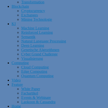
Transformation
Blockchain
Cryptocurrency
Exchanges
Mining Technologie
KI
Machine Learning
Reinforced Learning
Semantik
Natural Language Processing
Deep Learning
Genetische Algrorithmen
Cyber Grand Challenge
Visualisierung
Computing
Cloud Computing
Edge Computing
Quantum Computing
Video
Feature
White Paper
Fachartikel
Events & Webinare
Laokoon & Cassandra
Home