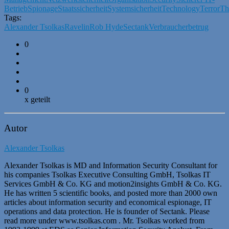
Betrieb
Spionage
Staatssicherheit
Systemsicherheit
Technology
Terror
Th
Tags:
Alexander Tsolkas
Ravelin
Rob Hyde
Sectank
Verbraucherbetrug
0
0
x geteilt
Autor
Alexander Tsolkas
Alexander Tsolkas is MD and Information Security Consultant for
his companies Tsolkas Executive Consulting GmbH, Tsolkas IT
Services GmbH & Co. KG and motion2insights GmbH & Co. KG.
He has written 5 scientific books, and posted more than 2000 own
articles about information security and economical espionage, IT
operations and data protection. He is founder of Sectank. Please
read more under www.tsolkas.com . Mr. Tsolkas worked from