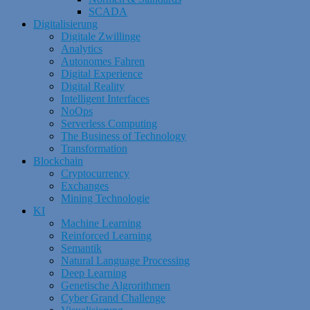
SCADA
Digitalisierung
Digitale Zwillinge
Analytics
Autonomes Fahren
Digital Experience
Digital Reality
Intelligent Interfaces
NoOps
Serverless Computing
The Business of Technology
Transformation
Blockchain
Cryptocurrency
Exchanges
Mining Technologie
KI
Machine Learning
Reinforced Learning
Semantik
Natural Language Processing
Deep Learning
Genetische Algrorithmen
Cyber Grand Challenge