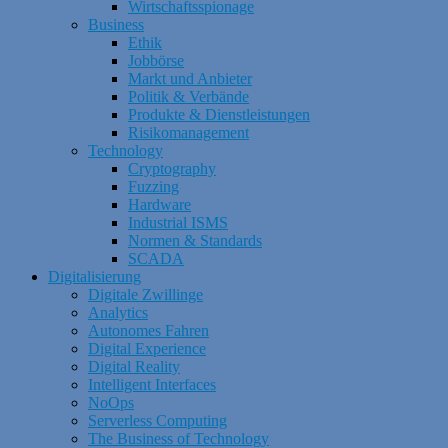
Wirtschaftsspionage
Business
Ethik
Jobbörse
Markt und Anbieter
Politik & Verbände
Produkte & Dienstleistungen
Risikomanagement
Technology
Cryptography
Fuzzing
Hardware
Industrial ISMS
Normen & Standards
SCADA
Digitalisierung
Digitale Zwillinge
Analytics
Autonomes Fahren
Digital Experience
Digital Reality
Intelligent Interfaces
NoOps
Serverless Computing
The Business of Technology