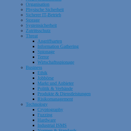
Organisation
Physische Sicherheit
Sicherer IT-Betrieb
Storage
Systemsicherheit
Zutrittsschutz
Threat
Angriffsarten
Information Gathering
Spionage
Terror
Wirtschaftsspionage
Business
Ethik
Jobbörse
Markt und Anbieter
Politik & Verbände
Produkte & Dienstleistungen
Risikomanagement
Technology
Cryptography
Fuzzing
Hardware
Industrial ISMS
Normen & Standards