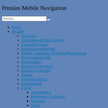
Primäre Mobile Navigation
News
Security
Antivirus
Application & Host Security
Endpoint Security
Informationssicherheit
Mobile Computing & Device Management
Netzwerksicherheit
Organisation
Physische Sicherheit
Sicherer IT-Betrieb
Storage
Systemsicherheit
Zutrittsschutz
Threat
Angriffsarten
Information Gathering
Spionage
Terror