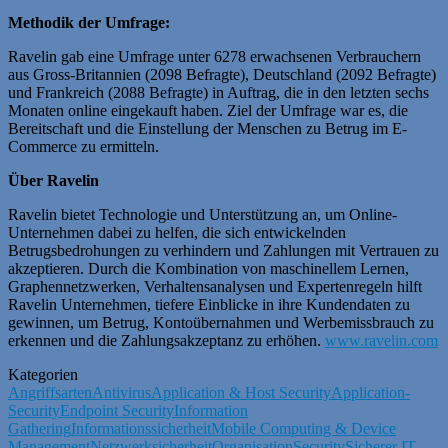
Methodik der Umfrage:
Ravelin gab eine Umfrage unter 6278 erwachsenen Verbrauchern
aus Gross-Britannien (2098 Befragte), Deutschland (2092 Befragte)
und Frankreich (2088 Befragte) in Auftrag, die in den letzten sechs
Monaten online eingekauft haben. Ziel der Umfrage war es, die
Bereitschaft und die Einstellung der Menschen zu Betrug im E-
Commerce zu ermitteln.
Über Ravelin
Ravelin bietet Technologie und Unterstützung an, um Online-
Unternehmen dabei zu helfen, die sich entwickelnden
Betrugsbedrohungen zu verhindern und Zahlungen mit Vertrauen zu
akzeptieren. Durch die Kombination von maschinellem Lernen,
Graphennetzwerken, Verhaltensanalysen und Expertenregeln hilft
Ravelin Unternehmen, tiefere Einblicke in ihre Kundendaten zu
gewinnen, um Betrug, Kontoübernahmen und Werbemissbrauch zu
erkennen und die Zahlungsakzeptanz zu erhöhen.
www.ravelin.com
Kategorien
Angriffsarten
Antivirus
Application & Host Security
Application-
Security
Endpoint Security
Information
Gathering
Informationssicherheit
Mobile Computing & Device
Management
Netzwerksicherheit
Organisation
Security
Sicherer IT-