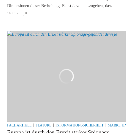
Dimensionen dieser Bedrohung. Es ist davon auszugehen, dass ...
16 FEB.
0
FACHARTIKEL
FEATURE
INFORMATIONSSICHERHEIT
MARKT UND A
Europa ist durch den Brexit stärker Spionage-