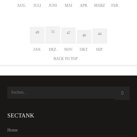
AUG.
JULI
JUNI
MAI
APR.
MÄRZ
FEB.
51
49
47
44
40
JAN.
DEZ.
NOV.
OKT.
SEP.
BACK TO TOP
SECTANK
Home