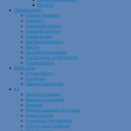
SCADA
Digitalisierung
Digitale Zwillinge
Analytics
Autonomes Fahren
Digital Experience
Digital Reality
Intelligent Interfaces
NoOps
Serverless Computing
The Business of Technology
Transformation
Blockchain
Cryptocurrency
Exchanges
Mining Technologie
KI
Machine Learning
Reinforced Learning
Semantik
Natural Language Processing
Deep Learning
Genetische Algrorithmen
Cyber Grand Challenge