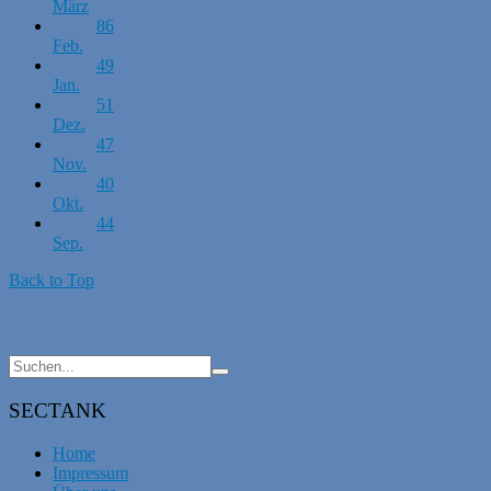
März
86
Feb.
49
Jan.
51
Dez.
47
Nov.
40
Okt.
44
Sep.
Back to Top
SECTANK
Home
Impressum