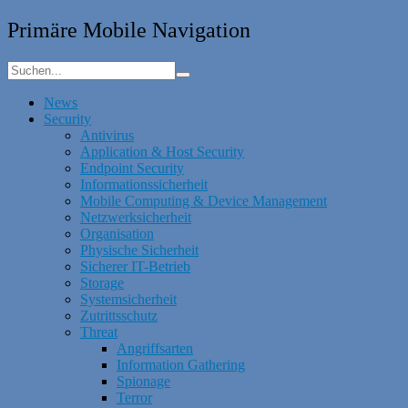
Primäre Mobile Navigation
News
Security
Antivirus
Application & Host Security
Endpoint Security
Informationssicherheit
Mobile Computing & Device Management
Netzwerksicherheit
Organisation
Physische Sicherheit
Sicherer IT-Betrieb
Storage
Systemsicherheit
Zutrittsschutz
Threat
Angriffsarten
Information Gathering
Spionage
Terror