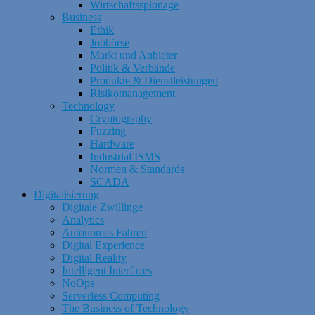
Wirtschaftsspionage
Business
Ethik
Jobbörse
Markt und Anbieter
Politik & Verbände
Produkte & Dienstleistungen
Risikomanagement
Technology
Cryptography
Fuzzing
Hardware
Industrial ISMS
Normen & Standards
SCADA
Digitalisierung
Digitale Zwillinge
Analytics
Autonomes Fahren
Digital Experience
Digital Reality
Intelligent Interfaces
NoOps
Serverless Computing
The Business of Technology