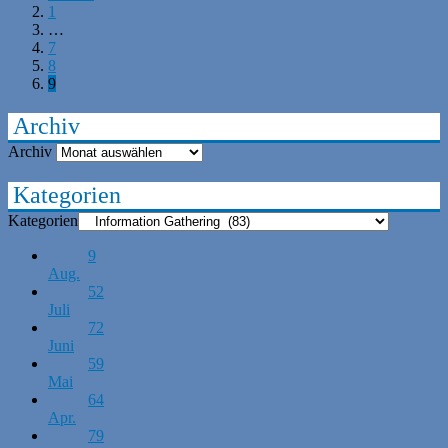
1
…
7
8
9
Archiv
Archiv
Kategorien
Kategorien
9
Aug.
52
Juli
72
Juni
59
Mai
64
Apr.
79