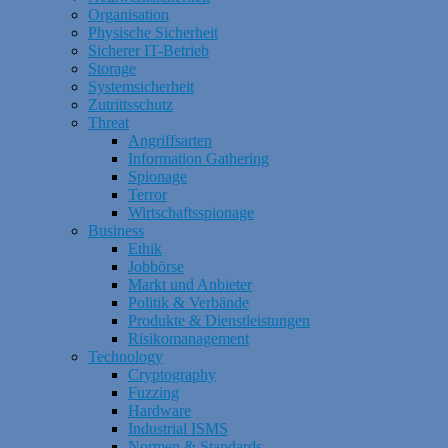
Organisation
Physische Sicherheit
Sicherer IT-Betrieb
Storage
Systemsicherheit
Zutrittsschutz
Threat
Angriffsarten
Information Gathering
Spionage
Terror
Wirtschaftsspionage
Business
Ethik
Jobbörse
Markt und Anbieter
Politik & Verbände
Produkte & Dienstleistungen
Risikomanagement
Technology
Cryptography
Fuzzing
Hardware
Industrial ISMS
Normen & Standards