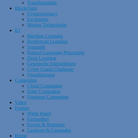
Transformation
Blockchain
Cryptocurrency
Exchanges
Mining Technologie
KI
Machine Learning
Reinforced Learning
Semantik
Natural Language Processing
Deep Learning
Genetische Algrorithmen
Cyber Grand Challenge
Visualisierung
Computing
Cloud Computing
Edge Computing
Quantum Computing
Video
Feature
White Paper
Fachartikel
Events & Webinare
Laokoon & Cassandra
Home