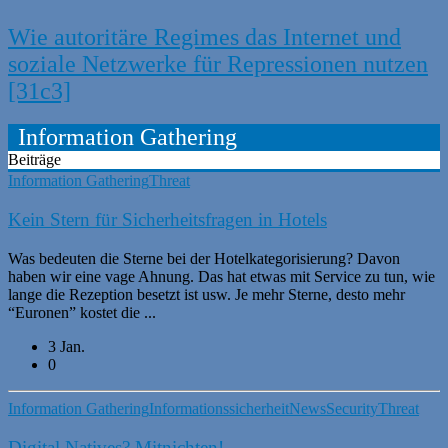
Wie autoritäre Regimes das Internet und
soziale Netzwerke für Repressionen nutzen
[31c3]
Information Gathering
Beiträge
Information Gathering
Threat
Kein Stern für Sicherheitsfragen in Hotels
Was bedeuten die Sterne bei der Hotelkategorisierung? Davon
haben wir eine vage Ahnung. Das hat etwas mit Service zu tun, wie
lange die Rezeption besetzt ist usw. Je mehr Sterne, desto mehr
“Euronen” kostet die ...
3 Jan.
0
Information Gathering
Informationssicherheit
News
Security
Threat
Digital Natives? Mitnichten!