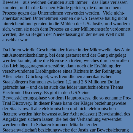
Beweise – aus welchen Gründen auch immer – das Haus verlassen
konnten, und in die falschen Hände gerieten, die dann in einem
Prozess gegen das Unternehmen verwendet werden. Viele nicht-
amerikanischen Unternehmen kennen die US-Gesetze häufig nicht
hinreichend und geraten in die Mühlen der US- Justiz, und wundern
sich, wenn sie nach dem Prozess zu einer Millionenstrafe verdonnert
werden, die zu Beginn der Niederlassung in der neuen Welt nicht
absehbar war.
Da hörten wir die Geschichte der Katze in der Mikrowelle, das Auto
mit Automatikschaltung, bei dem gestartet und der Gang eingelegt
werden konnte, ohne die Bremse zu treten, welches durch vorrollen
das Lieblingsgaragentor zerstörte, dann noch die Erzählung der
verschwundenen Lieblingshose eines Richters in der Reinigung.
Alles neben Glücksspiel, was freundlichen amerikanischen
Staatsbürgern Summen zwischen 1,2 und 2,5 Millionen Dollar
gebracht hat – und da ist auch das leider unaufschiebbare Thema
Electronic Discovery. Es gibt in den USA eine
Beweissicherungsphase vor dem Hauptprozess, die so genannte Pre-
Trial Discovery. In dieser Phase kann der Kläger beziehungsweise
der Staatsanwalt alle elektronischen und nicht elektronischen
(letztere werden hier bewusst außer Acht gelassen) Beweismittel des
Angeklagten sichern lassen, die bei der Verhandlung verwendet
werden sollen. In Scharen kommen Mitarbeiter der
Staatsanwaltschaft beziehungsweise der Justiz zur Beweissicherung