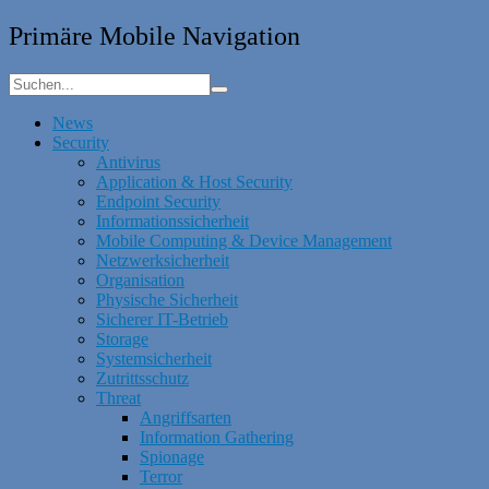
Primäre Mobile Navigation
News
Security
Antivirus
Application & Host Security
Endpoint Security
Informationssicherheit
Mobile Computing & Device Management
Netzwerksicherheit
Organisation
Physische Sicherheit
Sicherer IT-Betrieb
Storage
Systemsicherheit
Zutrittsschutz
Threat
Angriffsarten
Information Gathering
Spionage
Terror