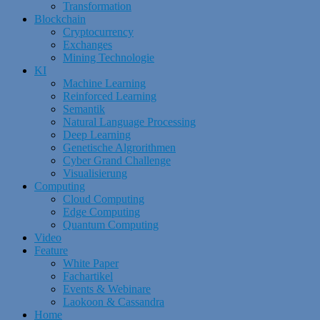
Transformation
Blockchain
Cryptocurrency
Exchanges
Mining Technologie
KI
Machine Learning
Reinforced Learning
Semantik
Natural Language Processing
Deep Learning
Genetische Algrorithmen
Cyber Grand Challenge
Visualisierung
Computing
Cloud Computing
Edge Computing
Quantum Computing
Video
Feature
White Paper
Fachartikel
Events & Webinare
Laokoon & Cassandra
Home