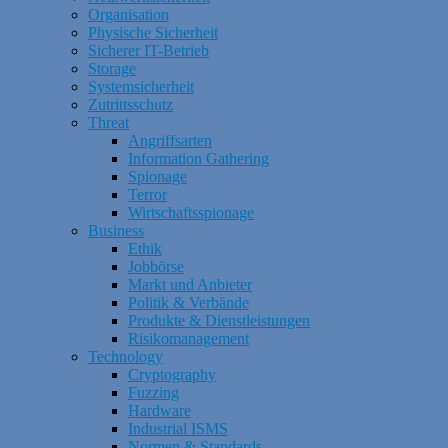
Organisation
Physische Sicherheit
Sicherer IT-Betrieb
Storage
Systemsicherheit
Zutrittsschutz
Threat
Angriffsarten
Information Gathering
Spionage
Terror
Wirtschaftsspionage
Business
Ethik
Jobbörse
Markt und Anbieter
Politik & Verbände
Produkte & Dienstleistungen
Risikomanagement
Technology
Cryptography
Fuzzing
Hardware
Industrial ISMS
Normen & Standards