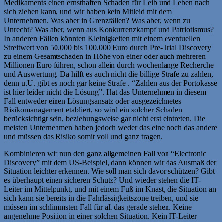
Medikaments einen ernsthaften Schaden für Leib und Leben nach
sich ziehen kann, und wir haben kein Mitleid mit dem
Unternehmen. Was aber in Grenzfällen? Was aber, wenn zu
Unrecht? Was aber, wenn aus Konkurrenzkampf und Patriotismus?
In anderen Fällen könnten Kleinigkeiten mit einem eventuellen
Streitwert von 50.000 bis 100.000 Euro durch Pre-Trial Discovery
zu einem Gesamtschaden in Höhe von einer oder auch mehreren
Millionen Euro führen, schon allein durch wochenlange Recherche
und Auswertung. Da hilft es auch nicht die billige Strafe zu zahlen,
denn u.U. gibt es noch gar keine Strafe . “Zahlen aus der Portokasse
ist hier leider nicht die Lösung”. Hat das Unternehmen in diesem
Fall entweder einen Lösungsansatz oder ausgezeichnetes
Risikomanagement etabliert, so wird ein solcher Schaden
berücksichtigt sein, beziehungsweise gar nicht erst eintreten. Die
meisten Unternehmen haben jedoch weder das eine noch das andere
und müssen das Risiko somit voll und ganz tragen.
Kombinieren wir nun den ganz allgemeinen Fall von “Electronic
Discovery” mit dem US-Beispiel, dann können wir das Ausmaß der
Situation leichter erkennen. Wie soll man sich davor schützen? Gibt
es überhaupt einen sicheren Schutz? Und wieder stehen die IT-
Leiter im Mittelpunkt, und mit einem Fuß im Knast, die Situation an
sich kann sie bereits in die Fahrlässigkeitszone treiben, und sie
müssen im schlimmsten Fall für all das gerade stehen. Keine
angenehme Position in einer solchen Situation. Kein IT-Leiter