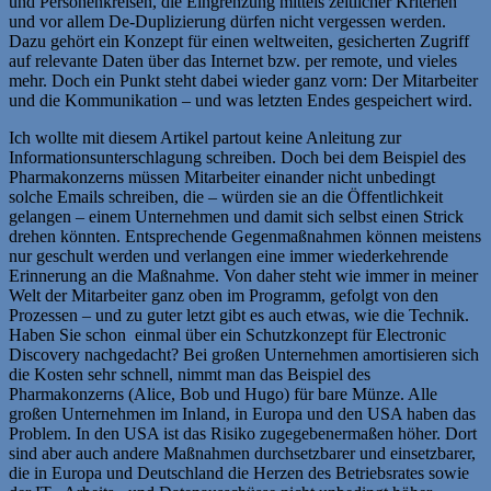
und Personenkreisen, die Eingrenzung mittels zeitlicher Kriterien
und vor allem De-Duplizierung dürfen nicht vergessen werden.
Dazu gehört ein Konzept für einen weltweiten, gesicherten Zugriff
auf relevante Daten über das Internet bzw. per remote, und vieles
mehr. Doch ein Punkt steht dabei wieder ganz vorn: Der Mitarbeiter
und die Kommunikation – und was letzten Endes gespeichert wird.
Ich wollte mit diesem Artikel partout keine Anleitung zur
Informationsunterschlagung schreiben. Doch bei dem Beispiel des
Pharmakonzerns müssen Mitarbeiter einander nicht unbedingt
solche Emails schreiben, die – würden sie an die Öffentlichkeit
gelangen – einem Unternehmen und damit sich selbst einen Strick
drehen könnten. Entsprechende Gegenmaßnahmen können meistens
nur geschult werden und verlangen eine immer wiederkehrende
Erinnerung an die Maßnahme. Von daher steht wie immer in meiner
Welt der Mitarbeiter ganz oben im Programm, gefolgt von den
Prozessen – und zu guter letzt gibt es auch etwas, wie die Technik.
Haben Sie schon einmal über ein Schutzkonzept für Electronic
Discovery nachgedacht? Bei großen Unternehmen amortisieren sich
die Kosten sehr schnell, nimmt man das Beispiel des
Pharmakonzerns (Alice, Bob und Hugo) für bare Münze. Alle
großen Unternehmen im Inland, in Europa und den USA haben das
Problem. In den USA ist das Risiko zugegebenermaßen höher. Dort
sind aber auch andere Maßnahmen durchsetzbarer und einsetzbarer,
die in Europa und Deutschland die Herzen des Betriebsrates sowie