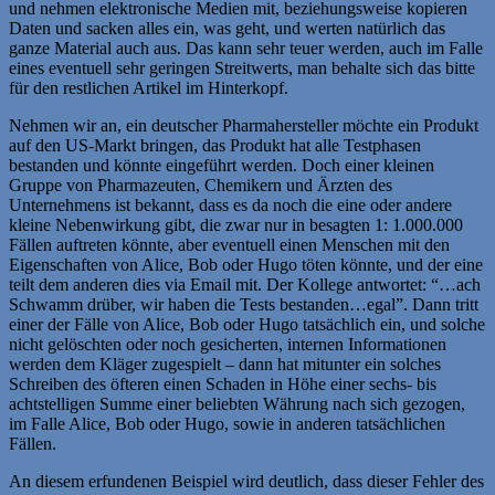
und nehmen elektronische Medien mit, beziehungsweise kopieren
Daten und sacken alles ein, was geht, und werten natürlich das
ganze Material auch aus. Das kann sehr teuer werden, auch im Falle
eines eventuell sehr geringen Streitwerts, man behalte sich das bitte
für den restlichen Artikel im Hinterkopf.
Nehmen wir an, ein deutscher Pharmahersteller möchte ein Produkt
auf den US-Markt bringen, das Produkt hat alle Testphasen
bestanden und könnte eingeführt werden. Doch einer kleinen
Gruppe von Pharmazeuten, Chemikern und Ärzten des
Unternehmens ist bekannt, dass es da noch die eine oder andere
kleine Nebenwirkung gibt, die zwar nur in besagten 1: 1.000.000
Fällen auftreten könnte, aber eventuell einen Menschen mit den
Eigenschaften von Alice, Bob oder Hugo töten könnte, und der eine
teilt dem anderen dies via Email mit. Der Kollege antwortet: “…ach
Schwamm drüber, wir haben die Tests bestanden…egal”. Dann tritt
einer der Fälle von Alice, Bob oder Hugo tatsächlich ein, und solche
nicht gelöschten oder noch gesicherten, internen Informationen
werden dem Kläger zugespielt – dann hat mitunter ein solches
Schreiben des öfteren einen Schaden in Höhe einer sechs- bis
achtstelligen Summe einer beliebten Währung nach sich gezogen,
im Falle Alice, Bob oder Hugo, sowie in anderen tatsächlichen
Fällen.
An diesem erfundenen Beispiel wird deutlich, dass dieser Fehler des