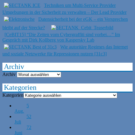
Techniken um Multi-Service Provider
Umgebungen in der Sicherheit zu verwalten – Der Lead Provider
Datensicherheit bei der eGK – ein Versprechen
bleibt auf der Strecke?
[CeBIT15] “Die Zeiten vom Cybergraffiti sind vorbei…” Im
Gespräch mit Dirk Kollberg von Kaspersky Lab
Wie autoritäre Regimes das Internet
und soziale Netzwerke für Repressionen nutzen [31c3]
Archiv
Archiv
Kategorien
Kategorien
5
Aug.
52
Juli
72
Juni