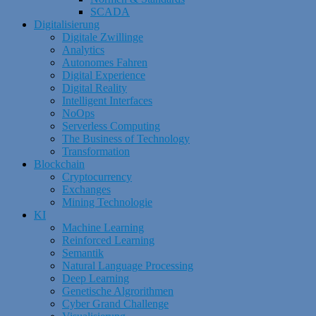
SCADA
Digitalisierung
Digitale Zwillinge
Analytics
Autonomes Fahren
Digital Experience
Digital Reality
Intelligent Interfaces
NoOps
Serverless Computing
The Business of Technology
Transformation
Blockchain
Cryptocurrency
Exchanges
Mining Technologie
KI
Machine Learning
Reinforced Learning
Semantik
Natural Language Processing
Deep Learning
Genetische Algrorithmen
Cyber Grand Challenge