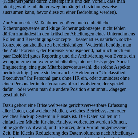
(Kostenersparnis durch Zeitersparnis und den Vorteil, dass man
nicht gewollte Inhalte vorweg bemängeln beziehungsweise
ausräumen kann, bevor diese zu einer Bedrohung werden).
Zur Summe der Maßnahmen gehören auch einheitliche
Sicherungssysteme und kluge Sicherungskonzepte, nicht fehlen
dürfen zumindest in den kritischen Abteilungen eines Unternehmens
Rollen und Berechtigungskonzepte – besser ist es natürlich, solche
Konzepte ganzheitlich zu berücksichtigen. Weiterhin benötigt man
die Zutat Forensik, der Forensik vorausgehend, natürlich noch ein
paar Esslöffel gutes Reporting und die Archivierung von Events, ein
wenig interne und externe Inhaltsfilter, interne Tests gegen Social
Engineering, eine gute Mitarbeitervorauswahl, die solche Aspekte
berücksichtigt (heute stellen manche Helden von “Unclassified
Executives” ihr Personal ganz ohne HR ein, oder zumindest ohne
einen Personaler in der Vorauswahl zu involvieren, der speziell
dafür – oder wenn man die andere Position einnimmt…dagegen –
geschult ist).
Dazu gehört eine Brise weltweite gerichtsverwertbare Erfassung
aller Daten, egal welcher Medien, welches Betriebssystem oder
welches Backup-System in Einsatz ist. Die Daten sollten mit
einfachsten Mitteln für eine Analyse vorbereitet werden können,
ohne großen Aufwand, und in kurzer, dem Vorfall angemessener
Zeit. Ein Klecks Reduzierung des Datenvolumens nach Abteilungs-