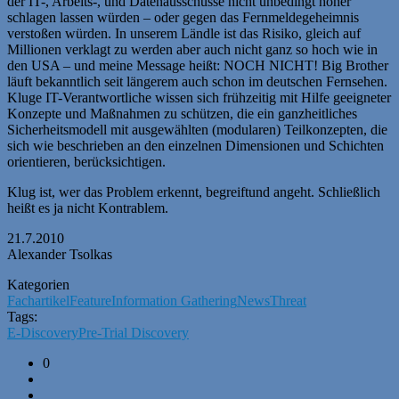
der IT-, Arbeits-, und Datenausschüsse nicht unbedingt höher
schlagen lassen würden – oder gegen das Fernmeldegeheimnis
verstoßen würden. In unserem Ländle ist das Risiko, gleich auf
Millionen verklagt zu werden aber auch nicht ganz so hoch wie in
den USA – und meine Message heißt: NOCH NICHT! Big Brother
läuft bekanntlich seit längerem auch schon im deutschen Fernsehen.
Kluge IT-Verantwortliche wissen sich frühzeitig mit Hilfe geeigneter
Konzepte und Maßnahmen zu schützen, die ein ganzheitliches
Sicherheitsmodell mit ausgewählten (modularen) Teilkonzepten, die
sich wie beschrieben an den einzelnen Dimensionen und Schichten
orientieren, berücksichtigen.
Klug ist, wer das Problem erkennt, begreiftund angeht. Schließlich
heißt es ja nicht Kontrablem.
21.7.2010
Alexander Tsolkas
Kategorien
Fachartikel
Feature
Information Gathering
News
Threat
Tags:
E-Discovery
Pre-Trial Discovery
0