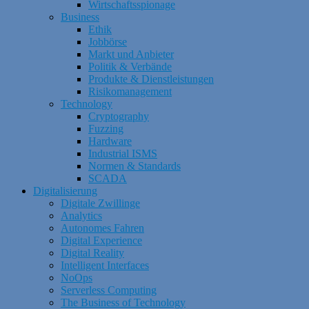
Wirtschaftsspionage
Business
Ethik
Jobbörse
Markt und Anbieter
Politik & Verbände
Produkte & Dienstleistungen
Risikomanagement
Technology
Cryptography
Fuzzing
Hardware
Industrial ISMS
Normen & Standards
SCADA
Digitalisierung
Digitale Zwillinge
Analytics
Autonomes Fahren
Digital Experience
Digital Reality
Intelligent Interfaces
NoOps
Serverless Computing
The Business of Technology