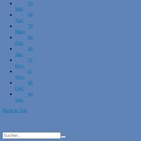
59
Mai
64
Apr.
79
März
86
Feb.
49
Jan.
51
Dez.
47
Nov.
40
Okt.
44
Sep.
Back to Top