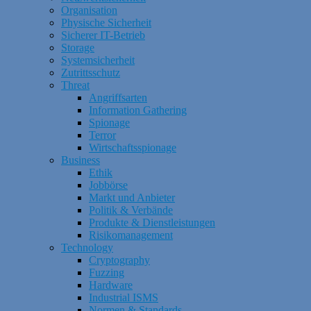
Organisation
Physische Sicherheit
Sicherer IT-Betrieb
Storage
Systemsicherheit
Zutrittsschutz
Threat
Angriffsarten
Information Gathering
Spionage
Terror
Wirtschaftsspionage
Business
Ethik
Jobbörse
Markt und Anbieter
Politik & Verbände
Produkte & Dienstleistungen
Risikomanagement
Technology
Cryptography
Fuzzing
Hardware
Industrial ISMS
Normen & Standards