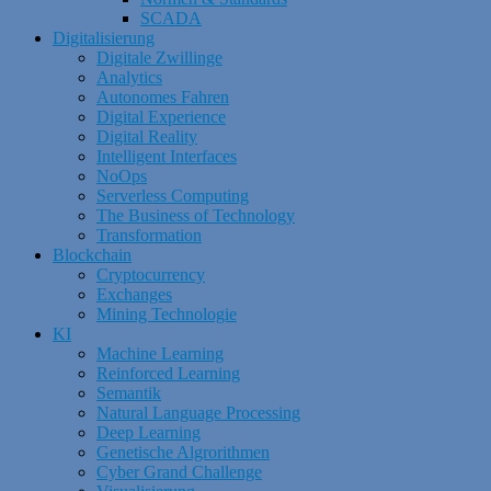
SCADA
Digitalisierung
Digitale Zwillinge
Analytics
Autonomes Fahren
Digital Experience
Digital Reality
Intelligent Interfaces
NoOps
Serverless Computing
The Business of Technology
Transformation
Blockchain
Cryptocurrency
Exchanges
Mining Technologie
KI
Machine Learning
Reinforced Learning
Semantik
Natural Language Processing
Deep Learning
Genetische Algrorithmen
Cyber Grand Challenge