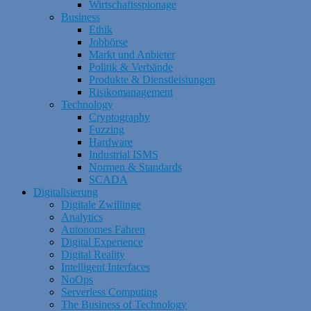
Wirtschaftsspionage
Business
Ethik
Jobbörse
Markt und Anbieter
Politik & Verbände
Produkte & Dienstleistungen
Risikomanagement
Technology
Cryptography
Fuzzing
Hardware
Industrial ISMS
Normen & Standards
SCADA
Digitalisierung
Digitale Zwillinge
Analytics
Autonomes Fahren
Digital Experience
Digital Reality
Intelligent Interfaces
NoOps
Serverless Computing
The Business of Technology