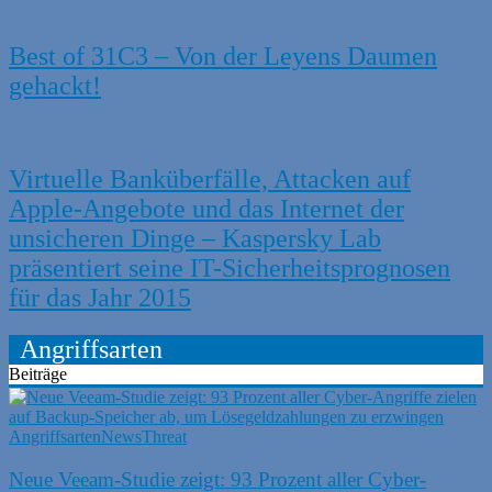
Best of 31C3 – Von der Leyens Daumen
gehackt!
Virtuelle Banküberfälle, Attacken auf
Apple-Angebote und das Internet der
unsicheren Dinge – Kaspersky Lab
präsentiert seine IT-Sicherheitsprognosen
für das Jahr 2015
Angriffsarten
Beiträge
Angriffsarten
News
Threat
Neue Veeam-Studie zeigt: 93 Prozent aller Cyber-