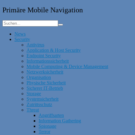
Primäre Mobile Navigation
News
Security
Antivirus
Application & Host Security
Endpoint Security
Informationssicherheit
Mobile Computing & Device Management
Netzwerksicherheit
Organisation
Physische Sicherheit
Sicherer IT-Betrieb
Storage
Systemsicherheit
Zutrittsschutz
Threat
Angriffsarten
Information Gathering
Spionage
Terror