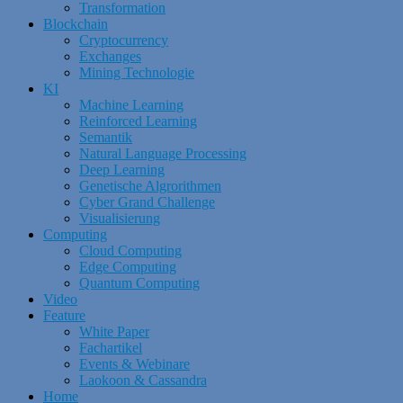
Transformation
Blockchain
Cryptocurrency
Exchanges
Mining Technologie
KI
Machine Learning
Reinforced Learning
Semantik
Natural Language Processing
Deep Learning
Genetische Algrorithmen
Cyber Grand Challenge
Visualisierung
Computing
Cloud Computing
Edge Computing
Quantum Computing
Video
Feature
White Paper
Fachartikel
Events & Webinare
Laokoon & Cassandra
Home