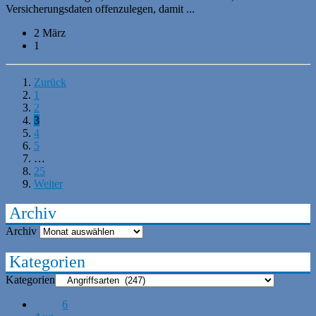
Versicherungsdaten offenzulegen, damit ...
2 März
1
Zurück
1
2
3
4
5
…
25
Weiter
Archiv
Archiv
Kategorien
Kategorien
6