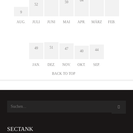
64
59
52
9
AUG.
JULI
JUNI
MAI
APR.
MÄRZ
FEB.
51
49
47
44
40
JAN.
DEZ.
NOV.
OKT.
SEP.
BACK TO TOP
SECTANK