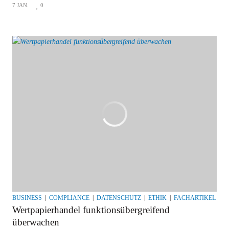
7 JAN.
0
BUSINESS
COMPLIANCE
DATENSCHUTZ
ETHIK
FACHARTIKEL
F
Wertpapierhandel funktionsübergreifend
überwachen