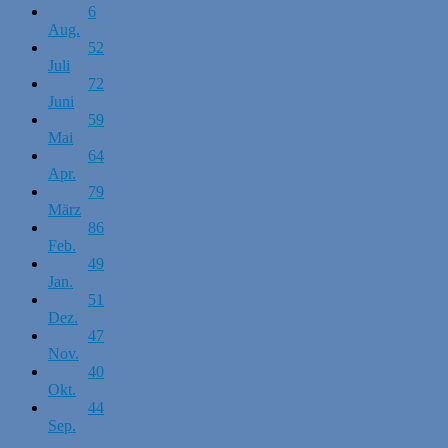
6
Aug.
52
Juli
72
Juni
59
Mai
64
Apr.
79
März
86
Feb.
49
Jan.
51
Dez.
47
Nov.
40
Okt.
44
Sep.