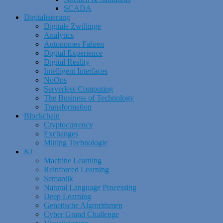
SCADA
Digitalisierung
Digitale Zwillinge
Analytics
Autonomes Fahren
Digital Experience
Digital Reality
Intelligent Interfaces
NoOps
Serverless Computing
The Business of Technology
Transformation
Blockchain
Cryptocurrency
Exchanges
Mining Technologie
KI
Machine Learning
Reinforced Learning
Semantik
Natural Language Processing
Deep Learning
Genetische Algrorithmen
Cyber Grand Challenge