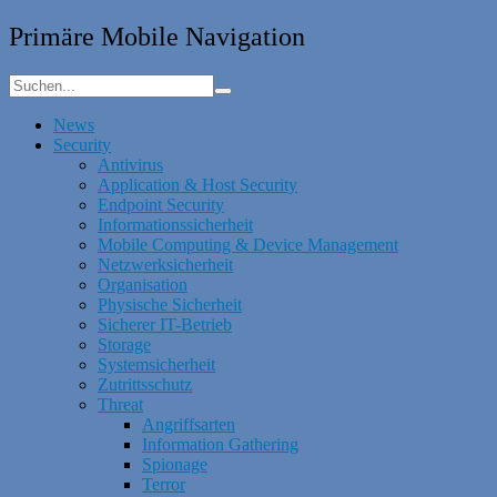
Primäre Mobile Navigation
News
Security
Antivirus
Application & Host Security
Endpoint Security
Informationssicherheit
Mobile Computing & Device Management
Netzwerksicherheit
Organisation
Physische Sicherheit
Sicherer IT-Betrieb
Storage
Systemsicherheit
Zutrittsschutz
Threat
Angriffsarten
Information Gathering
Spionage
Terror