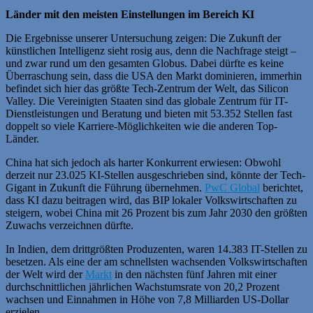
Länder mit den meisten Einstellungen im Bereich KI
Die Ergebnisse unserer Untersuchung zeigen: Die Zukunft der
künstlichen Intelligenz sieht rosig aus, denn die Nachfrage steigt –
und zwar rund um den gesamten Globus. Dabei dürfte es keine
Überraschung sein, dass die USA den Markt dominieren, immerhin
befindet sich hier das größte Tech-Zentrum der Welt, das Silicon
Valley. Die Vereinigten Staaten sind das globale Zentrum für IT-
Dienstleistungen und Beratung und bieten mit 53.352 Stellen fast
doppelt so viele Karriere-Möglichkeiten wie die anderen Top-
Länder.
China hat sich jedoch als harter Konkurrent erwiesen: Obwohl
derzeit nur 23.025 KI-Stellen ausgeschrieben sind, könnte der Tech-
Gigant in Zukunft die Führung übernehmen.
PwC Global
berichtet,
dass KI dazu beitragen wird, das BIP lokaler Volkswirtschaften zu
steigern, wobei China mit 26 Prozent bis zum Jahr 2030 den größten
Zuwachs verzeichnen dürfte.
In Indien, dem drittgrößten Produzenten, waren 14.383 IT-Stellen zu
besetzen. Als eine der am schnellsten wachsenden Volkswirtschaften
der Welt wird der
Markt
in den nächsten fünf Jahren mit einer
durchschnittlichen jährlichen Wachstumsrate von 20,2 Prozent
wachsen und Einnahmen in Höhe von 7,8 Milliarden US-Dollar
erzielen.