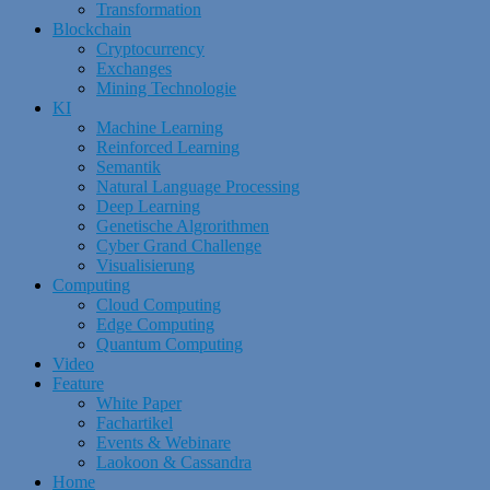
Transformation
Blockchain
Cryptocurrency
Exchanges
Mining Technologie
KI
Machine Learning
Reinforced Learning
Semantik
Natural Language Processing
Deep Learning
Genetische Algrorithmen
Cyber Grand Challenge
Visualisierung
Computing
Cloud Computing
Edge Computing
Quantum Computing
Video
Feature
White Paper
Fachartikel
Events & Webinare
Laokoon & Cassandra
Home