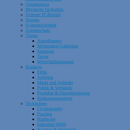
Organisation
Physische Sicherheit
Sicherer IT-Betrieb
Storage
Systemsicherheit
Zutrittsschutz
Threat
Angriffsarten
Information Gathering
Spionage
Terror
Wirtschaftsspionage
Business
Ethik
Jobbörse
Markt und Anbieter
Politik & Verbände
Produkte & Dienstleistungen
Risikomanagement
Technology
Cryptography
Fuzzing
Hardware
Industrial ISMS
Normen & Standards