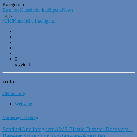
Kategorien
Business
Künstliche Intelligenz
News
Tags:
AI
KI
Künstliche Intelligenz
1
0
x geteilt
Autor
CR Security
Webseite
Vorheriger Beitrag
SentinelOne integriert AWS Elastic Disaster Recovery –
Besserer Schutz vor Ransomware-Angriffen