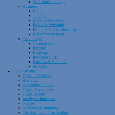
Wirtschaftsspionage
Business
Ethik
Jobbörse
Markt und Anbieter
Politik & Verbände
Produkte & Dienstleistungen
Risikomanagement
Technology
Cryptography
Fuzzing
Hardware
Industrial ISMS
Normen & Standards
SCADA
Digitalisierung
Digitale Zwillinge
Analytics
Autonomes Fahren
Digital Experience
Digital Reality
Intelligent Interfaces
NoOps
Serverless Computing
The Business of Technology