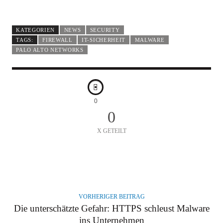
KATEGORIEN
NEWS
SECURITY
TAGS:
FIREWALL
IT-SICHERHEIT
MALWARE
PALO ALTO NETWORKS
0
0
X GETEILT
A
U
T
VORHERIGER BEITRAG
O
Die unterschätzte Gefahr: HTTPS schleust Malware
R
ins Unternehmen