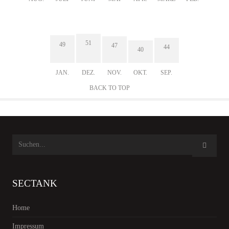
51
49
47
44
40
JAN.
DEZ.
NOV.
OKT.
SEP.
BACK TO TOP
SECTANK
Home
Impressum