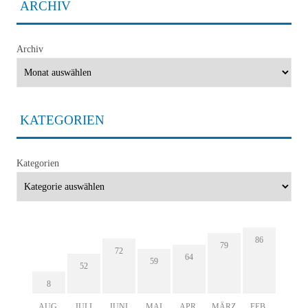
ARCHIV
Archiv
KATEGORIEN
Kategorien
86
79
72
64
59
52
8
AUG.
JULI
JUNI
MAI
APR.
MÄRZ
FEB.