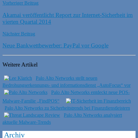
Vorheriger Beitrag
Akamai veröffentlicht Report zur Internet-Sicherheit im
vierten Quartal 2014
Nächster Beitrag
Neue Bankwettbewerber: PayPal vor Google
Weitere Artikel
Palo Alto Networks stellt neuen
Bedrohungserkennungs- und informationsdienst „AutoFocus“ vor
Palo Alto Networks entdeckt neue POS-
Malware-Familie „FindPOS“
Palo Alto Networks zu Sicherheitstrends bei Finanzdienstleistern
Palo Alto Networks analysiert
aktuelle Malware-Trends
Archiv