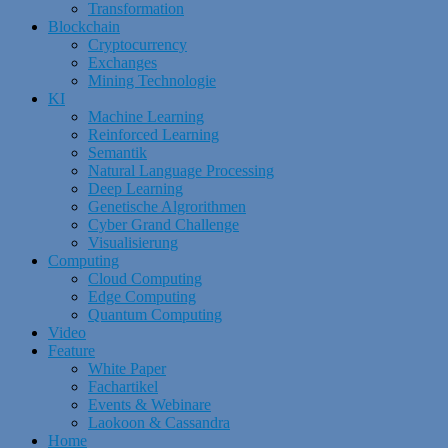
Transformation
Blockchain
Cryptocurrency
Exchanges
Mining Technologie
KI
Machine Learning
Reinforced Learning
Semantik
Natural Language Processing
Deep Learning
Genetische Algrorithmen
Cyber Grand Challenge
Visualisierung
Computing
Cloud Computing
Edge Computing
Quantum Computing
Video
Feature
White Paper
Fachartikel
Events & Webinare
Laokoon & Cassandra
Home