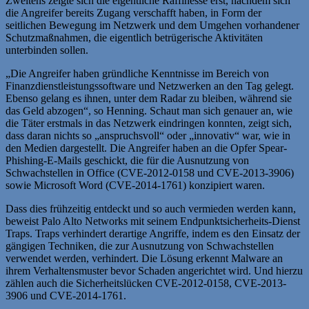
Zweitens zeigte sich die eigentliche Raffinesse erst, nachdem sich
die Angreifer bereits Zugang verschafft haben, in Form der
seitlichen Bewegung im Netzwerk und dem Umgehen vorhandener
Schutzmaßnahmen, die eigentlich betrügerische Aktivitäten
unterbinden sollen.
„Die Angreifer haben gründliche Kenntnisse im Bereich von
Finanzdienstleistungssoftware und Netzwerken an den Tag gelegt.
Ebenso gelang es ihnen, unter dem Radar zu bleiben, während sie
das Geld abzogen“, so Henning. Schaut man sich genauer an, wie
die Täter erstmals in das Netzwerk eindringen konnten, zeigt sich,
dass daran nichts so „anspruchsvoll“ oder „innovativ“ war, wie in
den Medien dargestellt. Die Angreifer haben an die Opfer Spear-
Phishing-E-Mails geschickt, die für die Ausnutzung von
Schwachstellen in Office (CVE-2012-0158 und CVE-2013-3906)
sowie Microsoft Word (CVE-2014-1761) konzipiert waren.
Dass dies frühzeitig entdeckt und so auch vermieden werden kann,
beweist Palo Alto Networks mit seinem Endpunktsicherheits-Dienst
Traps. Traps verhindert derartige Angriffe, indem es den Einsatz der
gängigen Techniken, die zur Ausnutzung von Schwachstellen
verwendet werden, verhindert. Die Lösung erkennt Malware an
ihrem Verhaltensmuster bevor Schaden angerichtet wird. Und hierzu
zählen auch die Sicherheitslücken CVE-2012-0158, CVE-2013-
3906 und CVE-2014-1761.