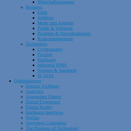
Wirtschaftsspionage
Business
Ethik
Jobbörse
Markt und Anbieter
Politik & Verbände
Produkte & Dienstleistungen
Risikomanagement
Technology
Cryptography
Fuzzing
Hardware
Industrial ISMS
Normen & Standards
SCADA
Digitalisierung
Digitale Zwillinge
Analytics
Autonomes Fahren
Digital Experience
Digital Reality
Intelligent Interfaces
NoOps
Serverless Computing
The Business of Technology