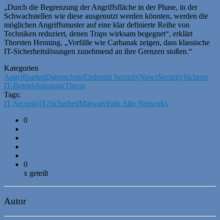
„Durch die Begrenzung der Angriffsfläche in der Phase, in der
Schwachstellen wie diese ausgenutzt werden könnten, werden die
möglichen Angriffsmuster auf eine klar definierte Reihe von
Techniken reduziert, denen Traps wirksam begegnet“, erklärt
Thorsten Henning. „Vorfälle wie Carbanak zeigen, dass klassische
IT-Sicherheitslösungen zunehmend an ihre Grenzen stoßen.“
Kategorien
Angriffsarten
Datenschutz
Endpoint Security
News
Security
Sicherer
IT-Betrieb
Spionage
Threat
Tags:
IT-Security
IT-Sicherheit
Malware
Palo Alto Networks
0
0
x geteilt
Autor