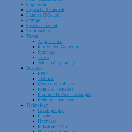
Organisation
Physische Sicherheit
Sicherer IT-Betrieb
Storage
Systemsicherheit
Zutrittsschutz
Threat
Angriffsarten
Information Gathering
Spionage
Terror
Wirtschaftsspionage
Business
Ethik
Jobbörse
Markt und Anbieter
Politik & Verbände
Produkte & Dienstleistungen
Risikomanagement
Technology
Cryptography
Fuzzing
Hardware
Industrial ISMS
Normen & Standards