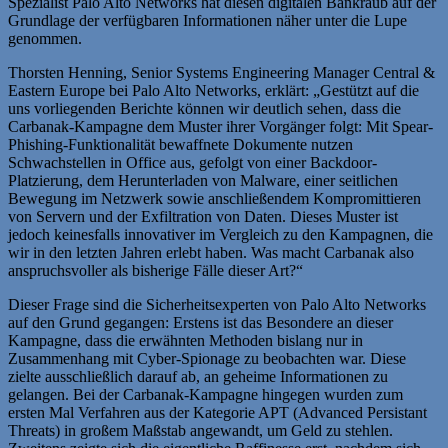
Spezialist Palo Alto Networks hat diesen digitalen Bankraub auf der
Grundlage der verfügbaren Informationen näher unter die Lupe
genommen.
Thorsten Henning, Senior Systems Engineering Manager Central &
Eastern Europe bei Palo Alto Networks, erklärt: „Gestützt auf die
uns vorliegenden Berichte können wir deutlich sehen, dass die
Carbanak-Kampagne dem Muster ihrer Vorgänger folgt: Mit Spear-
Phishing-Funktionalität bewaffnete Dokumente nutzen
Schwachstellen in Office aus, gefolgt von einer Backdoor-
Platzierung, dem Herunterladen von Malware, einer seitlichen
Bewegung im Netzwerk sowie anschließendem Kompromittieren
von Servern und der Exfiltration von Daten. Dieses Muster ist
jedoch keinesfalls innovativer im Vergleich zu den Kampagnen, die
wir in den letzten Jahren erlebt haben. Was macht Carbanak also
anspruchsvoller als bisherige Fälle dieser Art?“
Dieser Frage sind die Sicherheitsexperten von Palo Alto Networks
auf den Grund gegangen: Erstens ist das Besondere an dieser
Kampagne, dass die erwähnten Methoden bislang nur in
Zusammenhang mit Cyber-Spionage zu beobachten war. Diese
zielte ausschließlich darauf ab, an geheime Informationen zu
gelangen. Bei der Carbanak-Kampagne hingegen wurden zum
ersten Mal Verfahren aus der Kategorie APT (Advanced Persistant
Threats) in großem Maßstab angewandt, um Geld zu stehlen.