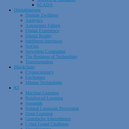
SCADA
Digitalisierung
Digitale Zwillinge
Analytics
Autonomes Fahren
Digital Experience
Digital Reality
Intelligent Interfaces
NoOps
Serverless Computing
The Business of Technology
Transformation
Blockchain
Cryptocurrency
Exchanges
Mining Technologie
KI
Machine Learning
Reinforced Learning
Semantik
Natural Language Processing
Deep Learning
Genetische Algrorithmen
Cyber Grand Challenge