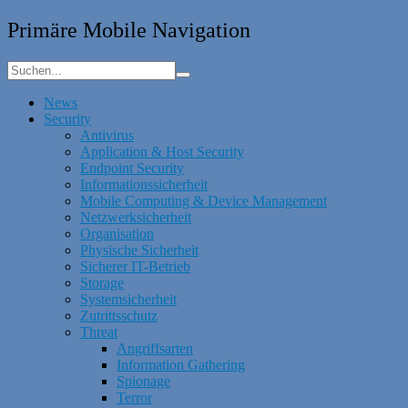
Primäre Mobile Navigation
News
Security
Antivirus
Application & Host Security
Endpoint Security
Informationssicherheit
Mobile Computing & Device Management
Netzwerksicherheit
Organisation
Physische Sicherheit
Sicherer IT-Betrieb
Storage
Systemsicherheit
Zutrittsschutz
Threat
Angriffsarten
Information Gathering
Spionage
Terror