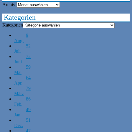
Archiv
Kategorien
Kategorien
9
Aug.
52
Juli
72
Juni
59
Mai
64
Apr.
79
März
86
Feb.
49
Jan.
51
Dez.
47