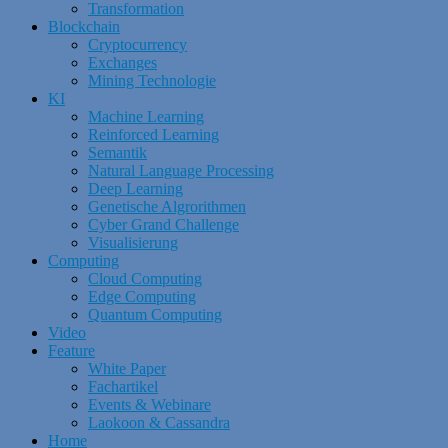
Transformation
Blockchain
Cryptocurrency
Exchanges
Mining Technologie
KI
Machine Learning
Reinforced Learning
Semantik
Natural Language Processing
Deep Learning
Genetische Algrorithmen
Cyber Grand Challenge
Visualisierung
Computing
Cloud Computing
Edge Computing
Quantum Computing
Video
Feature
White Paper
Fachartikel
Events & Webinare
Laokoon & Cassandra
Home