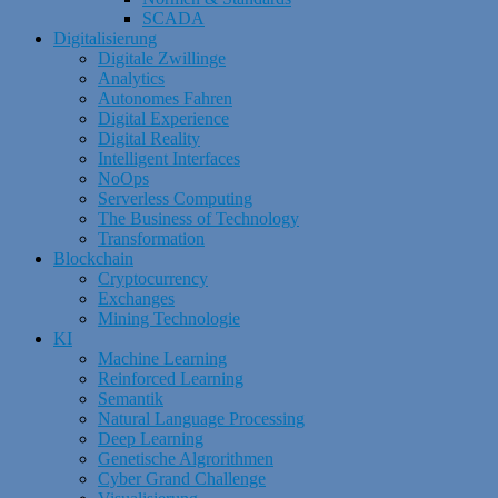
SCADA
Digitalisierung
Digitale Zwillinge
Analytics
Autonomes Fahren
Digital Experience
Digital Reality
Intelligent Interfaces
NoOps
Serverless Computing
The Business of Technology
Transformation
Blockchain
Cryptocurrency
Exchanges
Mining Technologie
KI
Machine Learning
Reinforced Learning
Semantik
Natural Language Processing
Deep Learning
Genetische Algrorithmen
Cyber Grand Challenge