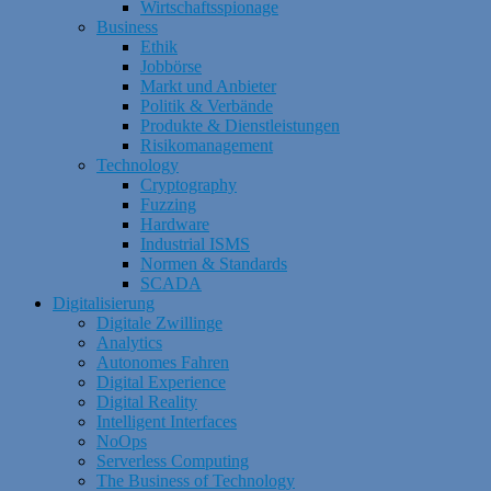
Wirtschaftsspionage
Business
Ethik
Jobbörse
Markt und Anbieter
Politik & Verbände
Produkte & Dienstleistungen
Risikomanagement
Technology
Cryptography
Fuzzing
Hardware
Industrial ISMS
Normen & Standards
SCADA
Digitalisierung
Digitale Zwillinge
Analytics
Autonomes Fahren
Digital Experience
Digital Reality
Intelligent Interfaces
NoOps
Serverless Computing
The Business of Technology