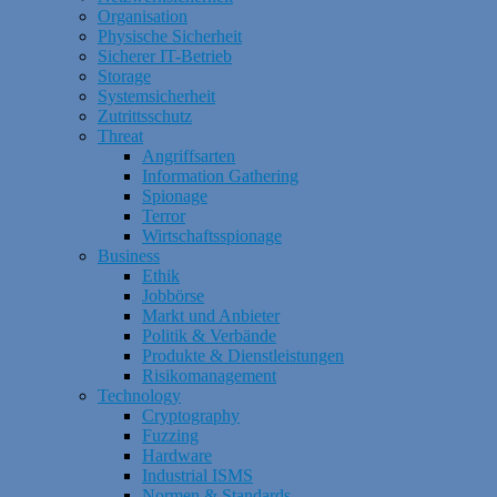
Organisation
Physische Sicherheit
Sicherer IT-Betrieb
Storage
Systemsicherheit
Zutrittsschutz
Threat
Angriffsarten
Information Gathering
Spionage
Terror
Wirtschaftsspionage
Business
Ethik
Jobbörse
Markt und Anbieter
Politik & Verbände
Produkte & Dienstleistungen
Risikomanagement
Technology
Cryptography
Fuzzing
Hardware
Industrial ISMS
Normen & Standards