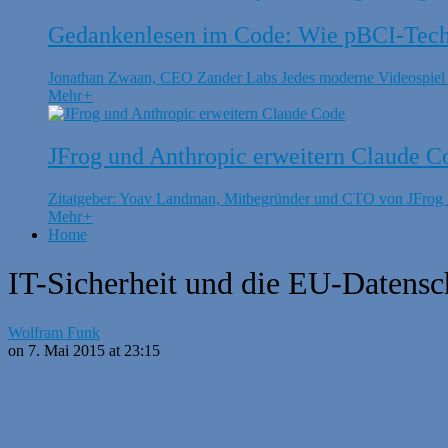
Gedankenlesen im Code: Wie pBCI-Techn
Jonathan Zwaan, CEO Zander Labs Jedes moderne Videospiel is
Mehr
+
JFrog und Anthropic erweitern Claude C
Zitatgeber: Yoav Landman, Mitbegründer und CTO von JFrog Di
Mehr
+
Home
IT-Sicherheit und die EU-Datensc
Wolfram Funk
on 7. Mai 2015 at 23:15