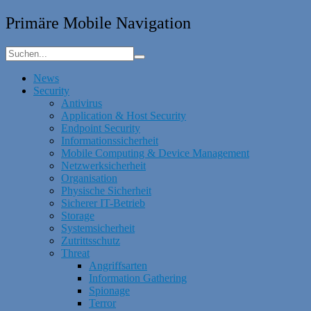
Primäre Mobile Navigation
News
Security
Antivirus
Application & Host Security
Endpoint Security
Informationssicherheit
Mobile Computing & Device Management
Netzwerksicherheit
Organisation
Physische Sicherheit
Sicherer IT-Betrieb
Storage
Systemsicherheit
Zutrittsschutz
Threat
Angriffsarten
Information Gathering
Spionage
Terror