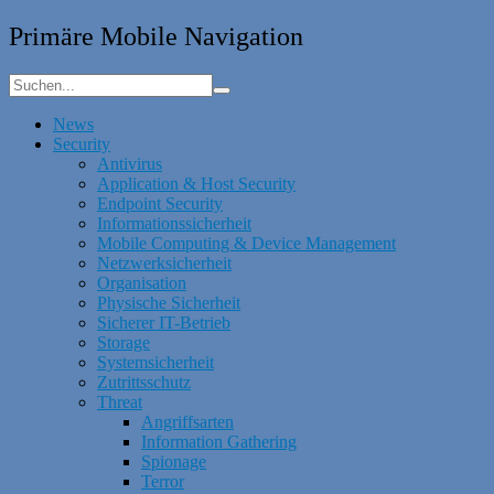
Primäre Mobile Navigation
News
Security
Antivirus
Application & Host Security
Endpoint Security
Informationssicherheit
Mobile Computing & Device Management
Netzwerksicherheit
Organisation
Physische Sicherheit
Sicherer IT-Betrieb
Storage
Systemsicherheit
Zutrittsschutz
Threat
Angriffsarten
Information Gathering
Spionage
Terror