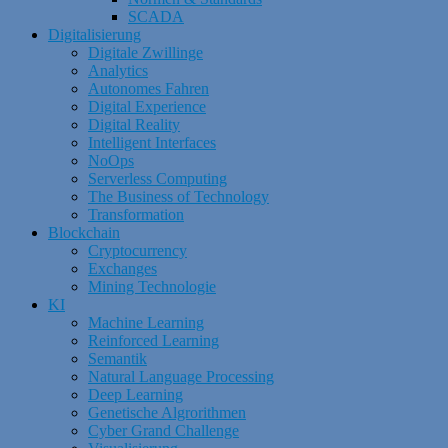
SCADA
Digitalisierung
Digitale Zwillinge
Analytics
Autonomes Fahren
Digital Experience
Digital Reality
Intelligent Interfaces
NoOps
Serverless Computing
The Business of Technology
Transformation
Blockchain
Cryptocurrency
Exchanges
Mining Technologie
KI
Machine Learning
Reinforced Learning
Semantik
Natural Language Processing
Deep Learning
Genetische Algrorithmen
Cyber Grand Challenge