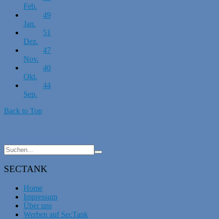
Feb.
49
Jan.
51
Dez.
47
Nov.
40
Okt.
44
Sep.
Back to Top
SECTANK
Home
Impressum
Über uns
Werben auf SecTank