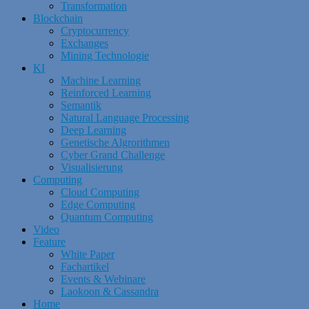
Transformation
Blockchain
Cryptocurrency
Exchanges
Mining Technologie
KI
Machine Learning
Reinforced Learning
Semantik
Natural Language Processing
Deep Learning
Genetische Algrorithmen
Cyber Grand Challenge
Visualisierung
Computing
Cloud Computing
Edge Computing
Quantum Computing
Video
Feature
White Paper
Fachartikel
Events & Webinare
Laokoon & Cassandra
Home