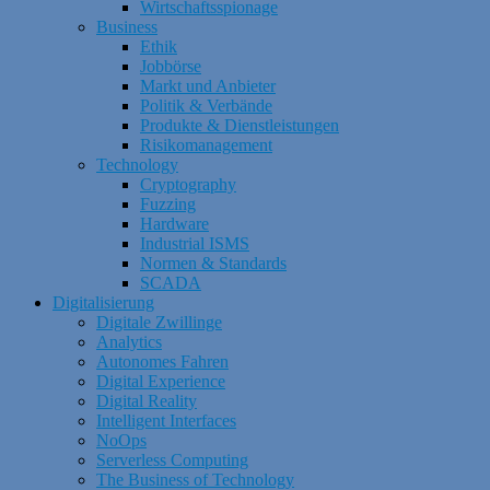
Wirtschaftsspionage
Business
Ethik
Jobbörse
Markt und Anbieter
Politik & Verbände
Produkte & Dienstleistungen
Risikomanagement
Technology
Cryptography
Fuzzing
Hardware
Industrial ISMS
Normen & Standards
SCADA
Digitalisierung
Digitale Zwillinge
Analytics
Autonomes Fahren
Digital Experience
Digital Reality
Intelligent Interfaces
NoOps
Serverless Computing
The Business of Technology