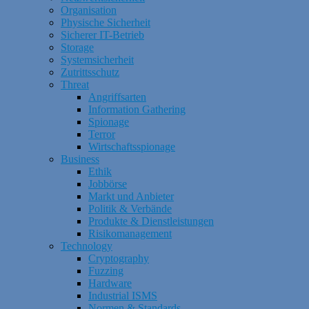
Organisation
Physische Sicherheit
Sicherer IT-Betrieb
Storage
Systemsicherheit
Zutrittsschutz
Threat
Angriffsarten
Information Gathering
Spionage
Terror
Wirtschaftsspionage
Business
Ethik
Jobbörse
Markt und Anbieter
Politik & Verbände
Produkte & Dienstleistungen
Risikomanagement
Technology
Cryptography
Fuzzing
Hardware
Industrial ISMS
Normen & Standards