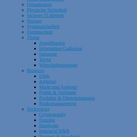
Organisation
Physische Sicherheit
Sicherer IT-Betrieb
Storage
Systemsicherheit
Zutrittsschutz
Threat
Angriffsarten
Information Gathering
Spionage
Terror
Wirtschaftsspionage
Business
Ethik
Jobbörse
Markt und Anbieter
Politik & Verbände
Produkte & Dienstleistungen
Risikomanagement
Technology
Cryptography
Fuzzing
Hardware
Industrial ISMS
Normen & Standards