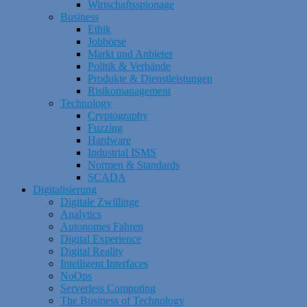
Wirtschaftsspionage
Business
Ethik
Jobbörse
Markt und Anbieter
Politik & Verbände
Produkte & Dienstleistungen
Risikomanagement
Technology
Cryptography
Fuzzing
Hardware
Industrial ISMS
Normen & Standards
SCADA
Digitalisierung
Digitale Zwillinge
Analytics
Autonomes Fahren
Digital Experience
Digital Reality
Intelligent Interfaces
NoOps
Serverless Computing
The Business of Technology