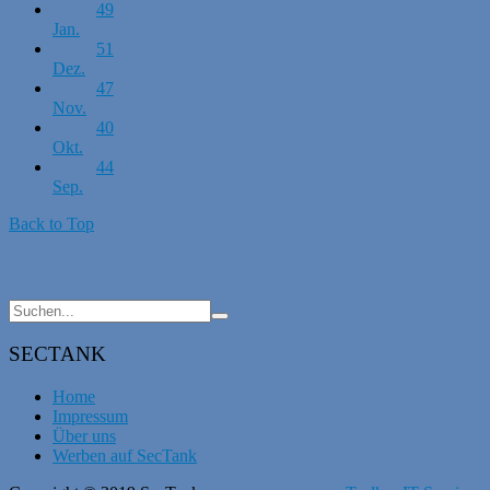
49
Jan.
51
Dez.
47
Nov.
40
Okt.
44
Sep.
Back to Top
SECTANK
Home
Impressum
Über uns
Werben auf SecTank