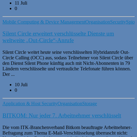
11 Juli
0
Mobile Computing & Device Management
Organisation
Security
Spio
Silent Circle erweitert verschlüsselte Dienste um
weltweite „Out-Circle“-Anrufe
Silent Circle weitet heute seine verschlüsselten Hybridanrufe Out-
Circle Calling (OCC) aus, sodass Teilnehmer von Silent Circle über
den Dienst Silent Phone künftig auch mit Nicht-Abonnenten in 79
Ländern verschlüsselte und vertrauliche Telefonate führen können.
Der ...
10 Juli
0
Application & Host Security
Organisation
Storage
BITKOM: Nur jeder 7. Arbeitnehmer verschlüsselt
Die vom ITK-Branchenverband Bitkom beauftragte Arbeitnehmer-
Befragung zum Thema E-Mail-Verschlüsselung überrascht nicht: