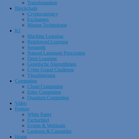
Transformation
Blockchain
Cryptocurrency
Exchanges
Mining Technologie
KI
Machine Learning
Reinforced Learning
Semantik
Natural Language Processing
Deep Learning
Genetische Algrorithmen
Cyber Grand Challenge
Visualisierung
Computing
Cloud Computing
Edge Computing
Quantum Computing
Video
Feature
White Paper
Fachartikel
Events & Webinare
Laokoon & Cassandra
Home