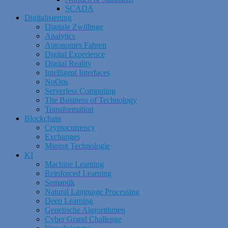
SCADA
Digitalisierung
Digitale Zwillinge
Analytics
Autonomes Fahren
Digital Experience
Digital Reality
Intelligent Interfaces
NoOps
Serverless Computing
The Business of Technology
Transformation
Blockchain
Cryptocurrency
Exchanges
Mining Technologie
KI
Machine Learning
Reinforced Learning
Semantik
Natural Language Processing
Deep Learning
Genetische Algrorithmen
Cyber Grand Challenge