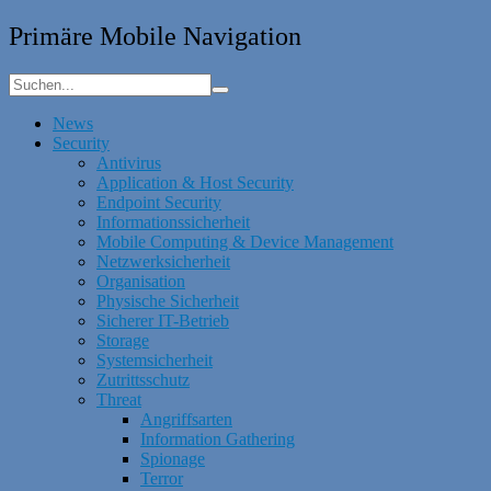
Primäre Mobile Navigation
News
Security
Antivirus
Application & Host Security
Endpoint Security
Informationssicherheit
Mobile Computing & Device Management
Netzwerksicherheit
Organisation
Physische Sicherheit
Sicherer IT-Betrieb
Storage
Systemsicherheit
Zutrittsschutz
Threat
Angriffsarten
Information Gathering
Spionage
Terror