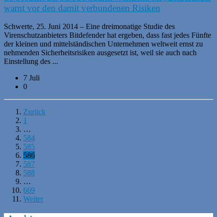
warnt vor den damit verbundenen Risiken
Schwerte, 25. Juni 2014 – Eine dreimonatige Studie des
Virenschutzanbieters Bitdefender hat ergeben, dass fast jedes Fünfte
der kleinen und mittelständischen Unternehmen weltweit ernst zu
nehmenden Sicherheitsrisiken ausgesetzt ist, weil sie auch nach
Einstellung des ...
7 Juli
0
Zurück
1
…
584
585
586
587
588
…
669
Weiter