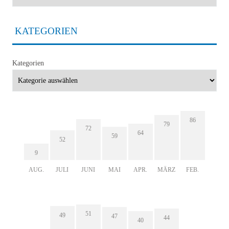
KATEGORIEN
Kategorien
86
79
72
64
59
52
9
AUG.
JULI
JUNI
MAI
APR.
MÄRZ
FEB.
51
49
47
44
40