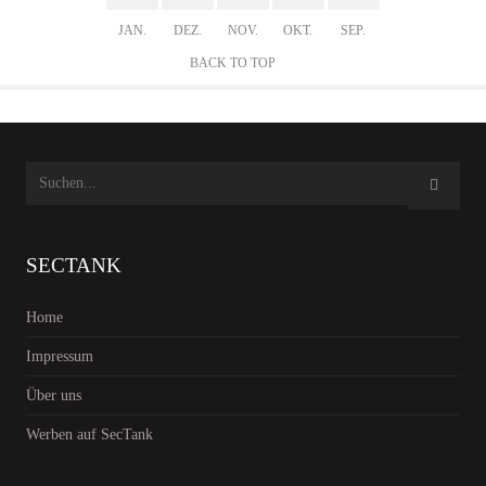
JAN.
DEZ.
NOV.
OKT.
SEP.
BACK TO TOP
SECTANK
Home
Impressum
Über uns
Werben auf SecTank