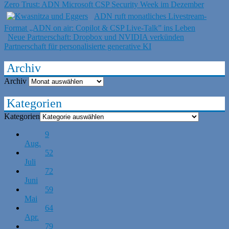
Zero Trust: ADN Microsoft CSP Security Week im Dezember
ADN ruft monatliches Livestream-
Format „ADN on air: Copilot & CSP Live-Talk” ins Leben
Neue Partnerschaft: Dropbox und NVIDIA verkünden
Partnerschaft für personalisierte generative KI
Archiv
Archiv
Kategorien
Kategorien
9
Aug.
52
Juli
72
Juni
59
Mai
64
Apr.
79