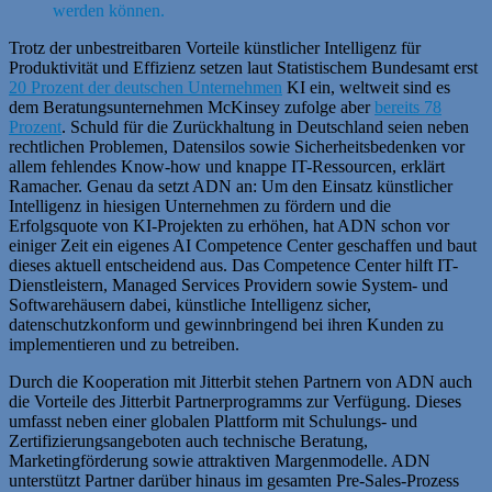
werden können.
Trotz der unbestreitbaren Vorteile künstlicher Intelligenz für
Produktivität und Effizienz setzen laut Statistischem Bundesamt erst
20 Prozent der deutschen Unternehmen
KI ein, weltweit sind es
dem Beratungsunternehmen McKinsey zufolge aber
bereits 78
Prozent
. Schuld für die Zurückhaltung in Deutschland seien neben
rechtlichen Problemen, Datensilos sowie Sicherheitsbedenken vor
allem fehlendes Know-how und knappe IT-Ressourcen, erklärt
Ramacher. Genau da setzt ADN an: Um den Einsatz künstlicher
Intelligenz in hiesigen Unternehmen zu fördern und die
Erfolgsquote von KI-Projekten zu erhöhen, hat ADN schon vor
einiger Zeit ein eigenes AI Competence Center geschaffen und baut
dieses aktuell entscheidend aus. Das Competence Center hilft IT-
Dienstleistern, Managed Services Providern sowie System- und
Softwarehäusern dabei, künstliche Intelligenz sicher,
datenschutzkonform und gewinnbringend bei ihren Kunden zu
implementieren und zu betreiben.
Durch die Kooperation mit Jitterbit stehen Partnern von ADN auch
die Vorteile des Jitterbit Partnerprogramms zur Verfügung. Dieses
umfasst neben einer globalen Plattform mit Schulungs- und
Zertifizierungsangeboten auch technische Beratung,
Marketingförderung sowie attraktiven Margenmodelle. ADN
unterstützt Partner darüber hinaus im gesamten Pre-Sales-Prozess