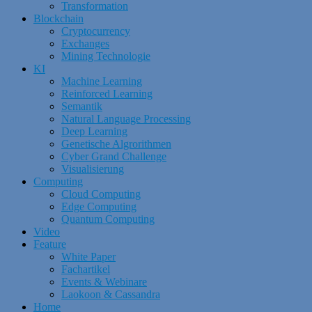
Transformation
Blockchain
Cryptocurrency
Exchanges
Mining Technologie
KI
Machine Learning
Reinforced Learning
Semantik
Natural Language Processing
Deep Learning
Genetische Algrorithmen
Cyber Grand Challenge
Visualisierung
Computing
Cloud Computing
Edge Computing
Quantum Computing
Video
Feature
White Paper
Fachartikel
Events & Webinare
Laokoon & Cassandra
Home