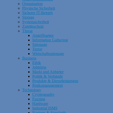
Organisation
Physische Sicherheit
Sicherer IT-Betrieb
Storage
Systemsicherheit
Zutrittsschutz
Threat
Angriffsarten
Information Gathering
Spionage
Terror
Wirtschaftsspionage
Business
Ethik
Jobbörse
Markt und Anbieter
Politik & Verbände
Produkte & Dienstleistungen
Risikomanagement
Technology
Cryptography
Fuzzing
Hardware
Industrial ISMS
Normen & Standards