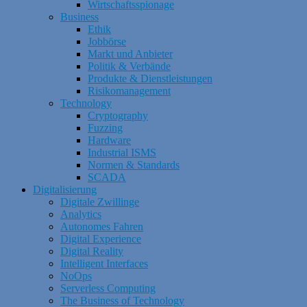
Wirtschaftsspionage
Business
Ethik
Jobbörse
Markt und Anbieter
Politik & Verbände
Produkte & Dienstleistungen
Risikomanagement
Technology
Cryptography
Fuzzing
Hardware
Industrial ISMS
Normen & Standards
SCADA
Digitalisierung
Digitale Zwillinge
Analytics
Autonomes Fahren
Digital Experience
Digital Reality
Intelligent Interfaces
NoOps
Serverless Computing
The Business of Technology