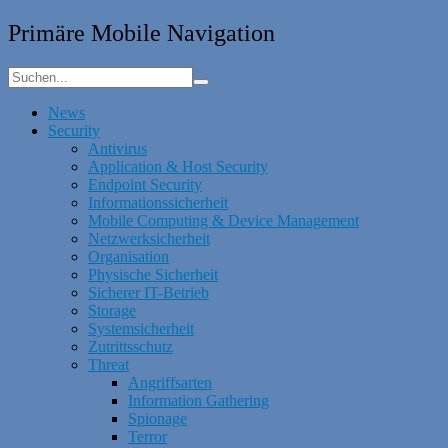
Primäre Mobile Navigation
News
Security
Antivirus
Application & Host Security
Endpoint Security
Informationssicherheit
Mobile Computing & Device Management
Netzwerksicherheit
Organisation
Physische Sicherheit
Sicherer IT-Betrieb
Storage
Systemsicherheit
Zutrittsschutz
Threat
Angriffsarten
Information Gathering
Spionage
Terror