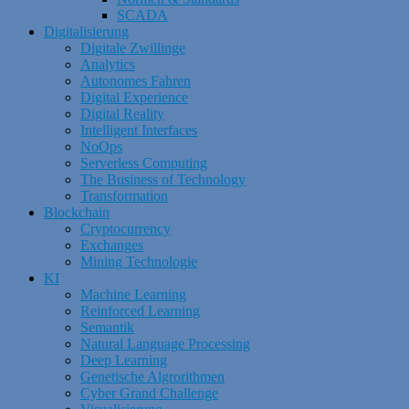
SCADA
Digitalisierung
Digitale Zwillinge
Analytics
Autonomes Fahren
Digital Experience
Digital Reality
Intelligent Interfaces
NoOps
Serverless Computing
The Business of Technology
Transformation
Blockchain
Cryptocurrency
Exchanges
Mining Technologie
KI
Machine Learning
Reinforced Learning
Semantik
Natural Language Processing
Deep Learning
Genetische Algrorithmen
Cyber Grand Challenge