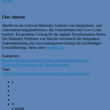
adn.de
Über Jitterbit
Jitterbit ist ein weltweit führender Anbieter von Integrations- und
Automatisierungsplattformen, die Unternehmen eine Low-Code-
basierte, KI-gestützte Lösung für die digitale Transformation bieten.
Die Harmony Plattform von Jitterbit vereinfacht die Integration,
Automatisierung und Anwendungsentwicklung für nachhaltigen
Geschäftserfolg. Mehr unter
jitterbit.com
Kategorien
Business
Digitalisierung
Künstliche Intelligenz
Markt und
Anbieter
News
Produkte & Dienstleistungen
Tags:
ADN
AI
Distribution
Exklusiv
Jitterbit
KI
Lösung
Ramacher
1
0
x geteilt