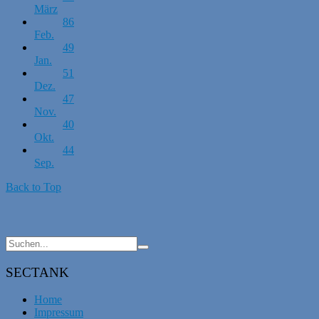
März
86
Feb.
49
Jan.
51
Dez.
47
Nov.
40
Okt.
44
Sep.
Back to Top
SECTANK
Home
Impressum