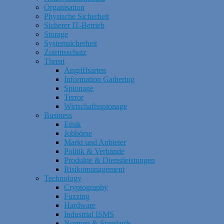
Organisation
Physische Sicherheit
Sicherer IT-Betrieb
Storage
Systemsicherheit
Zutrittsschutz
Threat
Angriffsarten
Information Gathering
Spionage
Terror
Wirtschaftsspionage
Business
Ethik
Jobbörse
Markt und Anbieter
Politik & Verbände
Produkte & Dienstleistungen
Risikomanagement
Technology
Cryptography
Fuzzing
Hardware
Industrial ISMS
Normen & Standards