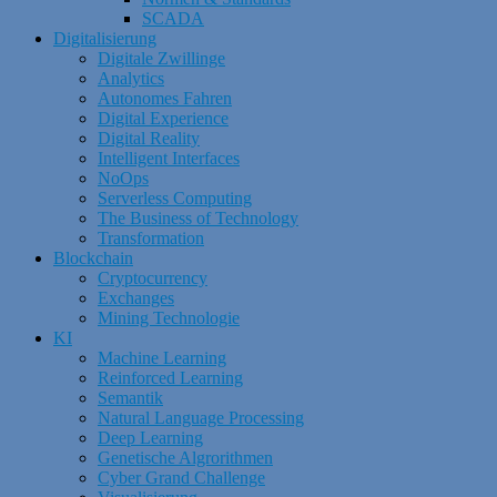
SCADA
Digitalisierung
Digitale Zwillinge
Analytics
Autonomes Fahren
Digital Experience
Digital Reality
Intelligent Interfaces
NoOps
Serverless Computing
The Business of Technology
Transformation
Blockchain
Cryptocurrency
Exchanges
Mining Technologie
KI
Machine Learning
Reinforced Learning
Semantik
Natural Language Processing
Deep Learning
Genetische Algrorithmen
Cyber Grand Challenge