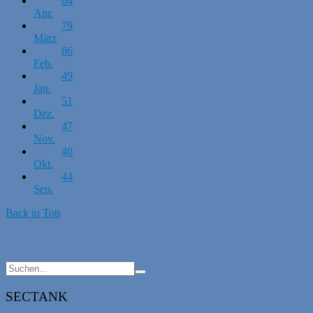
64
Apr.
79
März
86
Feb.
49
Jan.
51
Dez.
47
Nov.
40
Okt.
44
Sep.
Back to Top
SECTANK