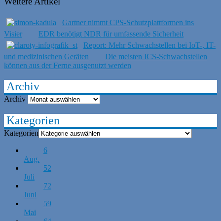
Weitere Artikel
Gartner nimmt CPS-Schutzplattformen ins
Visier
EDR benötigt NDR für umfassende Sicherheit
Report: Mehr Schwachstellen bei IoT-, IT-
und medizinischen Geräten
Die meisten ICS-Schwachstellen
können aus der Ferne ausgenutzt werden
Archiv
Archiv
Kategorien
Kategorien
6
Aug.
52
Juli
72
Juni
59
Mai