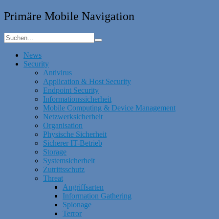
Primäre Mobile Navigation
News
Security
Antivirus
Application & Host Security
Endpoint Security
Informationssicherheit
Mobile Computing & Device Management
Netzwerksicherheit
Organisation
Physische Sicherheit
Sicherer IT-Betrieb
Storage
Systemsicherheit
Zutrittsschutz
Threat
Angriffsarten
Information Gathering
Spionage
Terror