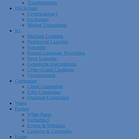
Transformation
Blockchain
Cryptocurrency
Exchanges
Mining Technologie
KI
Machine Learning
Reinforced Learning
Semantik
Natural Language Processing
Deep Learning
Genetische Algrorithmen
Cyber Grand Challenge
Visualisierung
Computing
Cloud Computing
Edge Computing
Quantum Computing
Video
Feature
White Paper
Fachartikel
Events & Webinare
Laokoon & Cassandra
Home