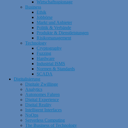
Wirtschaftsspionage
Business
Ethik
Jobbörse
Markt und Anbieter
Politik & Verbände
Produkte & Dienstleistungen
Risikomanagement
Technology
Cryptography
Fuzzing
Hardware
Industrial ISMS
Normen & Standards
SCADA
Digitalisierung
Digitale Zwillinge
Analytics
Autonomes Fahren
Digital Experience
Digital Reality
Intelligent Interfaces
NoOps
Serverless Computing
The Business of Technology