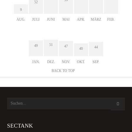
52
9
AUG.
JULI
JUNI
MAI
APR.
MÄRZ
FEB.
51
49
47
44
40
JAN.
DEZ.
NOV.
OKT.
SEP.
BACK TO TOP
SECTANK